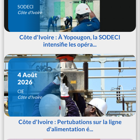
SODECI
Côte d'Ivoire
Côte d'Ivoire : À Yopougon, la SODECI
intensifie les opéra...
4 Août
2026
CIE
Côte d'Ivoire
Côte d'Ivoire : Pertubations sur la ligne
d'alimentation é...