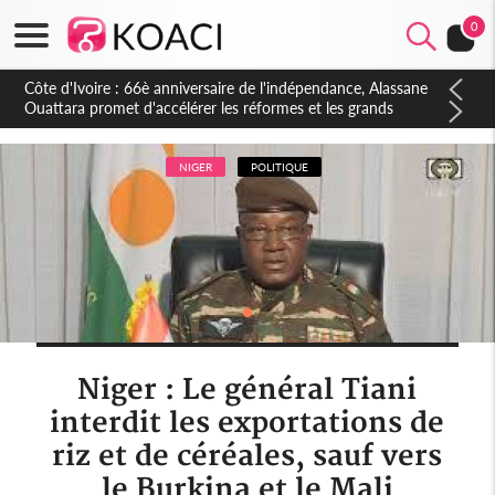
0
Côte d'Ivoire : 66è anniversaire de l'indépendance, Alassane
Ouattara promet d'accélérer les réformes et les grands
investissements pour une nation plus forte et plus prospère
NIGER
POLITIQUE
Niger : Le général Tiani
interdit les exportations de
riz et de céréales, sauf vers
le Burkina et le Mali