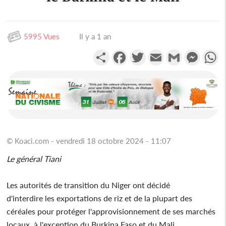
5995 Vues
Il y a 1 an
Partager
Facebook
Twitter
Email
Gmail
Messen
W
© Koaci.com - vendredi 18 octobre 2024 - 11:07
Le général Tiani
Les autorités de transition du Niger ont décidé
d'interdire les exportations de riz et de la plupart des
céréales pour protéger l'approvisionnement de ses marchés
locaux, à l'exception du Burkina Faso et du Mali.