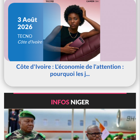
3 Août
2026
TECNO
Côte d'Ivoire
Côte d'Ivoire : L'économie de l'attention :
pourquoi les j...
INFOS
NIGER