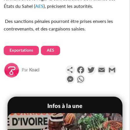
États du Sahel (
AES
), précisent les autorités.
Des sanctions pénales pourront être prises envers les
contrevenants, et des cargaisons saisies.
Exportations
AES
Partager
Facebook
Twitter
Email
Gmail
Par
Koaci
Messenger
WhatsApp
Infos à la une