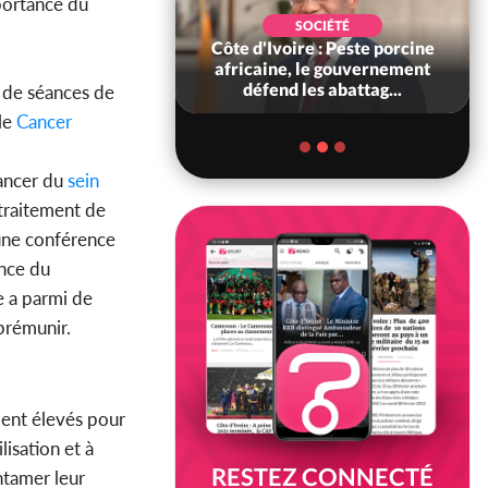
mportance du
SOCIÉTÉ
SOCIÉTÉ
ffaire Bangoura,
Côte d'Ivoire : Peste porcine
at alerte sur une
africaine, le gouvernement
 tentative d'e...
défend les abattag...
e de séances de
 le
Cancer
cancer du
sein
traitement de
 une conférence
ance du
e a parmi de
prémunir.
ment élevés pour
lisation et à
RESTEZ CONNECTÉ
ntamer leur