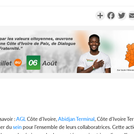
Partager
Faceboo
Twi
Côte d'Ivoi
le choc, tr
nui
Côte d'Ivo
2026, le di
du P
savoir :
AGL
Côte d’Ivoire,
Abidjan Terminal
, Côte d’Ivoire Te
cer du
sein
pour l'ensemble de leurs collaboratrices. Cette actio