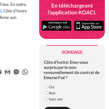
Faso. En outre,
En téléchargeant
L
Côte d’Ivoire
l'application KOACI.
firme son
SONDAGE
Côte d'Ivoire: Etes-vous
surpris par le non-
k
tter
Email
Gmail
Messenger
WhatsApp
renouvellement du contrat de
Emerse Faé ?
Oui
Non
Sans avis