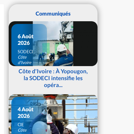
Communiqués
6 Août
2026
SODECI
Côte
d'Ivoire
Côte d'Ivoire : À Yopougon,
la SODECI intensifie les
opéra...
4 Août
2026
CIE
Côte