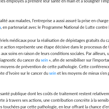
r les employés à prendre leur santé en main et à souligner l'i
Ghana : A
son avoc
présumée
alité aux malades, l’entreprise a aussi assuré la prise en charg
n
, en partenariat avec le Programme National de Lutte contre
riels médicaux pour la réalisation de dépistages gratuits du 
e action représente une étape décisive dans le processus de 
 aux soins en raison de leurs conditions sociales. Par ailleurs,
 diagnostic du cancer du
sein
», afin de sensibiliser sur l'import
les moyens de prévention de cette pathologie. Cette conférenc
te d’Ivoire sur le cancer du
sein
et les moyens de mieux s’en 
anté publique dont les coûts de traitement restent relative
e à travers ses actions, une contribution concrète à la sensibi
s touchées par cette pathologie, en leur offrant la chance d’e