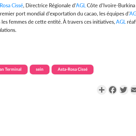
Rosa Cissé
, Directrice Régionale d’
AGL
Côte d’Ivoire-Burkina 
 premier port mondial d’exportation du cacao, les équipes d’
AG
les femmes de cette entité. À travers ces initiatives,
AGL
réaf
lations.
an Terminal
sein
Asta-Rosa Cissé
Partager
Faceboo
Twi