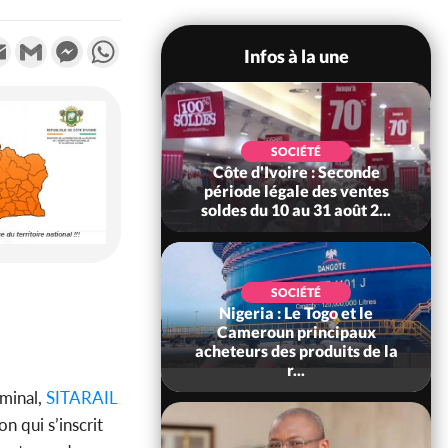
k
tter
Email
Gmail
Messenger
WhatsApp
Infos à la une
SOCIÉTÉ
SOCIÉTÉ
re : Kossandji sous
Côte d'Ivoire : Seconde
ois morts après une
période légale des ventes
t de viole...
soldes du 10 au 31 août 2...
SOCIÉTÉ
Nigeria : Le Togo et le
POLITIQUE
ire : Indépendance
Cameroun principaux
scours très attendu
acheteurs des produits de la
R Alassane...
r...
rminal,
SITARAIL
n qui s’inscrit