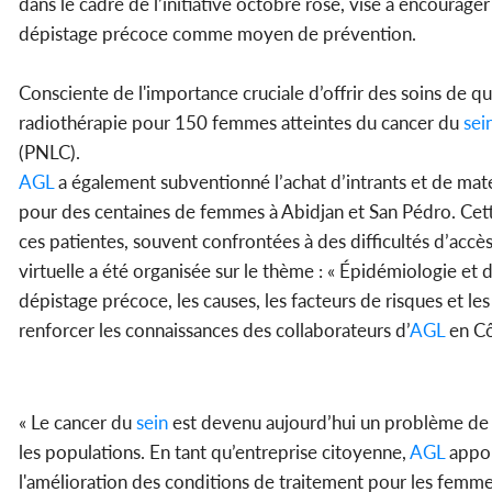
dans le cadre de l’initiative octobre rose, vise à encourage
dépistage précoce comme moyen de prévention.
Consciente de l'importance cruciale d’offrir des soins de qu
radiothérapie pour 150 femmes atteintes du cancer du
sei
(PNLC).
AGL
a également subventionné l’achat d’intrants et de maté
pour des centaines de femmes à Abidjan et San Pédro. Cett
ces patientes, souvent confrontées à des difficultés d’accès
virtuelle a été organisée sur le thème : « Épidémiologie et
dépistage précoce, les causes, les facteurs de risques et 
renforcer les connaissances des collaborateurs d’
AGL
en Cô
« Le cancer du
sein
est devenu aujourd’hui un problème de s
les populations. En tant qu’entreprise citoyenne,
AGL
apport
l'amélioration des conditions de traitement pour les femme