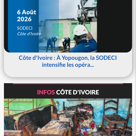
6 Août
2026
SODECI
Côte d'Ivoire
Côte d'Ivoire : À Yopougon, la SODECI
intensifie les opéra...
INFOS
CÔTE D'IVOIRE