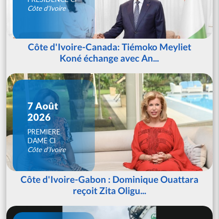
Côte d'Ivoire
Côte d'Ivoire-Canada: Tiémoko Meyliet
Koné échange avec An...
7 Août
2026
PREMIERE
DAME CI
Côte d'Ivoire
Côte d'Ivoire-Gabon : Dominique Ouattara
reçoit Zita Oligu...