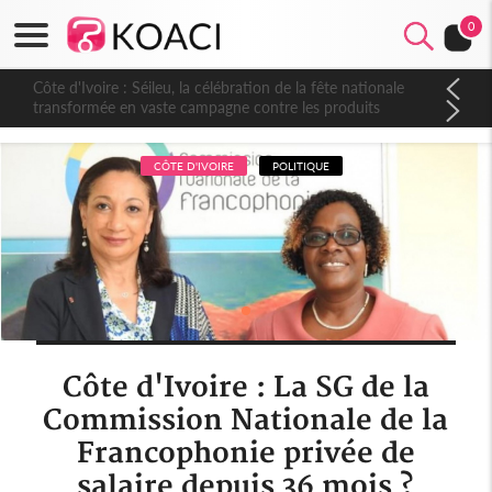
0
Côte d'Ivoire : Séileu, la célébration de la fête nationale
transformée en vaste campagne contre les produits
dépigmentants dangereux
CÔTE D'IVOIRE
POLITIQUE
Côte d'Ivoire : La SG de la
Commission Nationale de la
Francophonie privée de
salaire depuis 36 mois ?