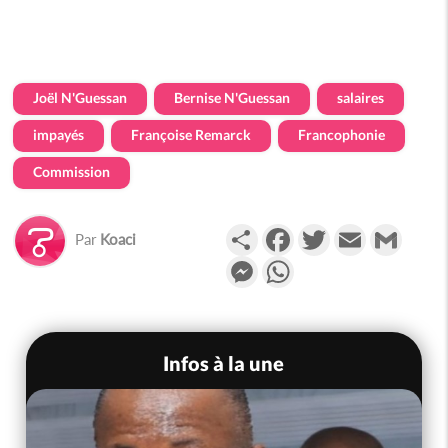
Joël N'Guessan
Bernise N'Guessan
salaires
impayés
Françoise Remarck
Francophonie
Commission
Partager
Facebook
Twitter
Email
Gmail
Par
Koaci
Messenger
WhatsApp
Infos à la une