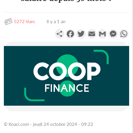
5272 Vues
Il y a 1 an
Partager
Facebook
Twitter
Email
Gmail
Messen
W
© Koaci.com - jeudi 24 octobre 2024 - 09:22