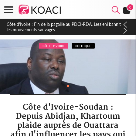
0
Côte d'Ivoire : Ouattara promet des sanctions contre les
déguerpissements illégaux
CÔTE D'IVOIRE
POLITIQUE
Côte d'Ivoire-Soudan :
Depuis Abidjan, Khartoum
plaide auprès de Ouattara
afin d'influencer les pays qui