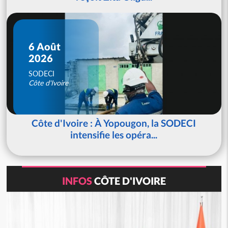
6 Août
2026
SODECI
Côte d'Ivoire
Côte d'Ivoire : À Yopougon, la SODECI
intensifie les opéra...
INFOS
CÔTE D'IVOIRE