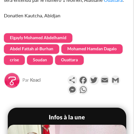
Donatien Kautcha, Abidjan
Elgayly Mohamed Abdelhamid
Abdel Fattah al-Burhan
Mohamed Hamdan Dagalo
crise
Soudan
Ouattara
Partager
Facebook
Twitter
Email
Gmail
Par
Koaci
Messenger
WhatsApp
Infos à la une