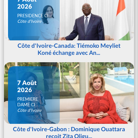
2026
PRESIDENCE CI
Côte d'Ivoire
Côte d'Ivoire-Canada: Tiémoko Meyliet
Koné échange avec An...
7 Août
2026
PREMIERE
DAME CI
Côte d'Ivoire
Côte d'Ivoire-Gabon : Dominique Ouattara
reçoit Zita Oligu...