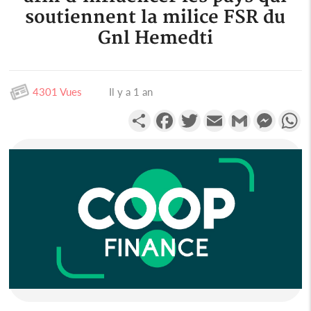
soutiennent la milice FSR du
Gnl Hemedti
4301 Vues
Il y a 1 an
Partager
Facebook
Twitter
Email
Gmail
Messen
W