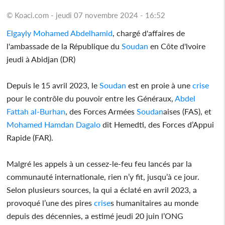
© Koaci.com - jeudi 07 novembre 2024 - 16:52
Elgayly Mohamed Abdelhamid
, chargé d'affaires de
l'ambassade de la République du
Soudan
en Côte d'lvoire
jeudi à Abidjan (DR)
Depuis le 15 avril 2023, le
Soudan
est en proie à une
crise
pour le contrôle du pouvoir entre les Généraux,
Abdel
Fattah al-Burhan
, des Forces Armées
Soudan
aises (FAS), et
Mohamed Hamdan Dagalo
dit Hemedti, des Forces d’Appui
Rapide (FAR).
Malgré les appels à un cessez-le-feu feu lancés par la
communauté internationale, rien n’y fit, jusqu’à ce jour.
Selon plusieurs sources, la qui a éclaté en avril 2023, a
provoqué l’une des pires
crise
s humanitaires au monde
depuis des décennies, a estimé jeudi 20 juin l’ONG