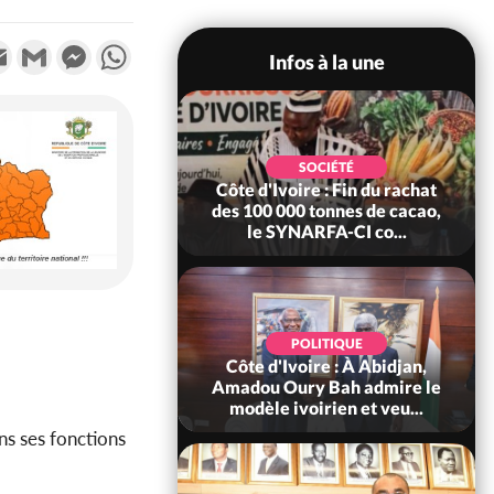
k
tter
Email
Gmail
Messenger
WhatsApp
Infos à la une
POLITIQUE
SOCIÉTÉ
re : Fête nationale,
Côte d'Ivoire : Fin du rachat
Ouattara accorde
des 100 000 tonnes de cacao,
âce à 4 661...
le SYNARFA-CI co...
POLITIQUE
d'Ivoire : 66è
POLITIQUE
versaire de
Côte d'Ivoire : À Abidjan,
ndance, Alassane
Amadou Oury Bah admire le
ara prome...
modèle ivoirien et veu...
ans ses fonctions