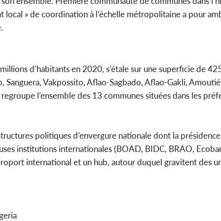
dans son ensemble. Première communauté de communes dans l’h
nt local » de coordination à l’échelle métropolitaine a pour am
.
illions d’habitants en 2020, s’étale sur une superficie de 425
 Sanguera, Vakpossito, Aflao-Sagbado, Aflao-Gakli, Amoutié
 regroupe l’ensemble des 13 communes situées dans les préf
astructures politiques d’envergure nationale dont la présidence
euses institutions internationales (BOAD, BIDC, BRAO, Ecoba
roport international et un hub, autour duquel gravitent des un
geria