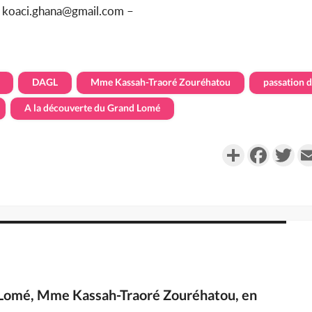
u koaci.ghana@gmail.com –
DAGL
Mme Kassah-Traoré Zouréhatou
passation 
A la découverte du Grand Lomé
Partager
Faceboo
Twi
 Lomé, Mme Kassah-Traoré Zouréhatou, en