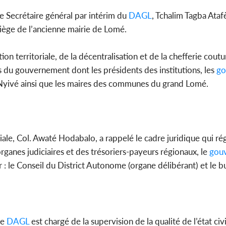
e Secrétaire général par intérim du
DAGL
, Tchalim Tagba Ataf
Côte d'Ivoi
siège de l’ancienne mairie de Lomé.
Mamad
conseiller
on territoriale, de la décentralisation et de la chefferie coutu
ls du gouvernement dont les présidents des institutions, les
go
-Nyivé ainsi que les maires des communes du grand Lomé.
riale, Col. Awaté Hodabalo, a rappelé le cadre juridique qui rég
 organes judiciaires et des trésoriers-payeurs régionaux, le
gouv
r : le Conseil du District Autonome (organe délibérant) et le b
le
DAGL
est chargé de la supervision de la qualité de l’état civi