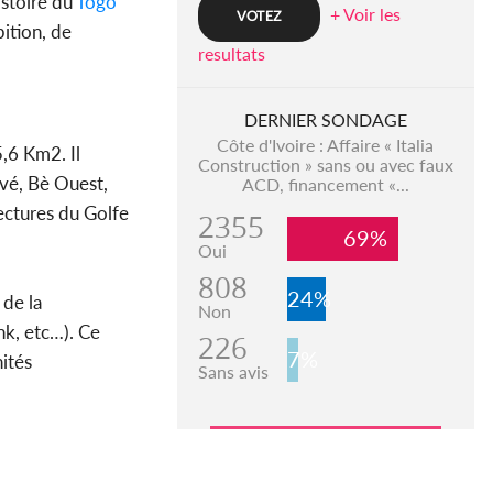
istoire du
Togo
+ Voir les
bition, de
resultats
DERNIER SONDAGE
Côte d'Ivoire : Affaire « Italia
,6 Km2. Il
Construction » sans ou avec faux
vé, Bè Ouest,
ACD, financement «...
ectures du Golfe
2355
69%
Oui
808
24%
 de la
Non
nk, etc…). Ce
226
7%
ités
Sans avis