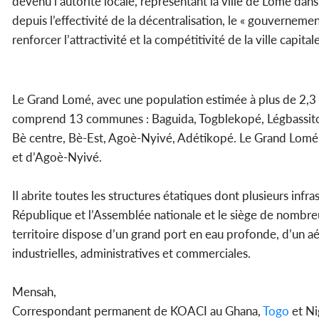
devenu l’autorité locale, représentant la ville de Lomé 
depuis l’effectivité de la décentralisation, le « gouverneme
renforcer l’attractivité et la compétitivité de la ville capitale
Le Grand Lomé, avec une population estimée à plus de 2,3 m
comprend 13 communes : Baguida, Togblekopé, Légbassito,
Bè centre, Bè-Est, Agoè-Nyivé, Adétikopé. Le Grand Lomé
et d’Agoè-Nyivé.
Il abrite toutes les structures étatiques dont plusieurs infr
République et l’Assemblée nationale et le siège de nombr
territoire dispose d’un grand port en eau profonde, d’un aé
industrielles, administratives et commerciales.
Mensah,
Correspondant permanent de KOACI au Ghana,
Togo
et Ni