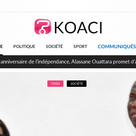
COMMUNIQUÉS
UE
POLITIQUE
SOCIÉTÉ
SPORT
 Abidjan, Amadou Oury Bah admire le modèle ivoirien et veut s'
e la Guinée
TOGO
SOCIÉTÉ