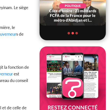
POLITIQUE
POLITIQUE
èyinam. Le siège
re : Décrispation ?
Côte d'Ivoire : 23 milliards
ou Traoré ex
FCFA de la France pour le
 de Soro a recou...
métro d'Abidjan et l...
mière, le
uverneur
s de
it la fonction de
erneur
est
ureau du conseil
RESTEZ CONNECTÉ
l et de celle de