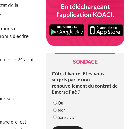
tat de la
En téléchargeant
.
l'application KOACI.
pour sa
romis d’écrire
ommés le 24 août
SONDAGE
Côte d'Ivoire: Etes-vous
surpris par le non-
renouvellement du contrat de
Emerse Faé ?
ans son
Oui
Non
Sans avis
inancière, est