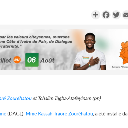
Partager
Faceboo
Twi
Côte d'Ivoi
Alassane 
la gr
Côte 
anni
ré Zouréhatou
et Tchalim Tagba Atafèyinam (ph)
l'indépe
Ouatt
omé
(DAGL),
Mme Kassah-Traoré Zouréhatou
, a été installé d