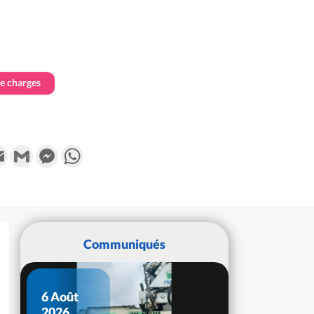
de charges
k
tter
Email
Gmail
Messenger
WhatsApp
Communiqués
6 Août
2026