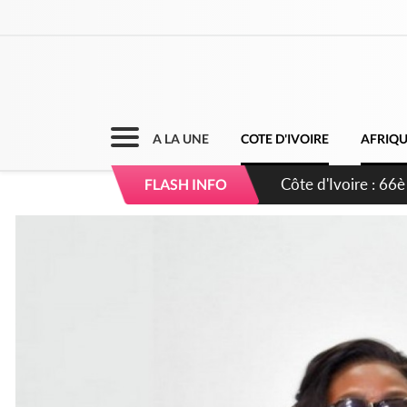
A LA UNE
COTE D'IVOIRE
AFRIQ
Côte d'Ivoire : À
FLASH INFO
développement d