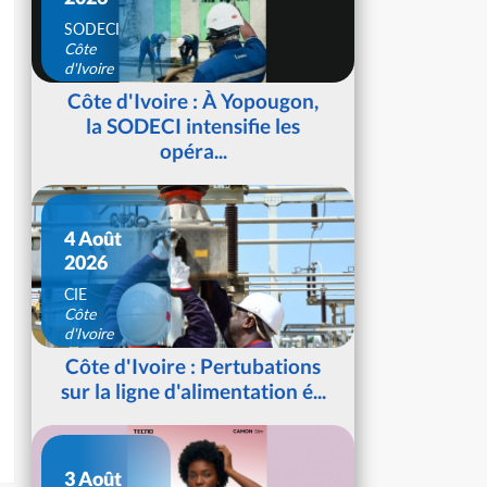
SODECI
Côte
d'Ivoire
Côte d'Ivoire : À Yopougon,
la SODECI intensifie les
opéra...
4 Août
2026
CIE
Côte
d'Ivoire
Côte d'Ivoire : Pertubations
sur la ligne d'alimentation é...
3 Août