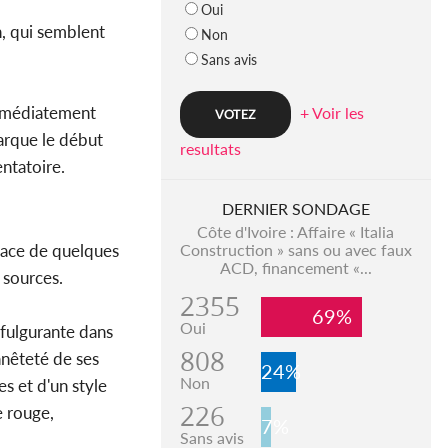
Oui
n, qui semblent
Non
Sans avis
immédiatement
+ Voir les
rque le début
resultats
entatoire.
DERNIER SONDAGE
Côte d'Ivoire : Affaire « Italia
space de quelques
Construction » sans ou avec faux
ACD, financement «...
 sources.
2355
69%
Oui
 fulgurante dans
808
nnêteté de ses
24%
Non
s et d'un style
226
e rouge,
7%
Sans avis