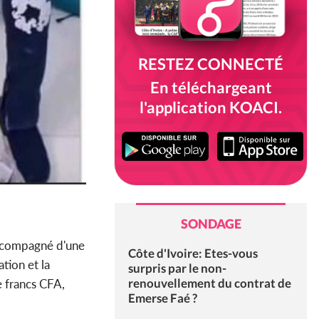
RESTEZ CONNECTÉ
En téléchargeant
l'application KOACI.
SONDAGE
accompagné d'une
Côte d'Ivoire: Etes-vous
tion et la
surpris par le non-
renouvellement du contrat de
e francs CFA,
Emerse Faé ?
.