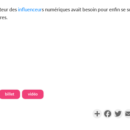
cteur des
influenceur
s numériques avait besoin pour enfin se 
res.
billet
vidéo
Partager
Faceboo
Twi