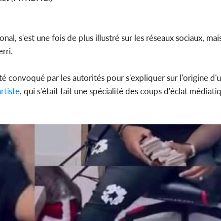
l'indépe
Ouatt
nal, s'est une fois de plus illustré sur les réseaux sociaux, mais
rri.
Côte d'Ivoi
é convoqué par les autorités pour s'expliquer sur l'origine d
Mamad
conseiller
artiste
, qui s'était fait une spécialité des coups d'éclat médiati