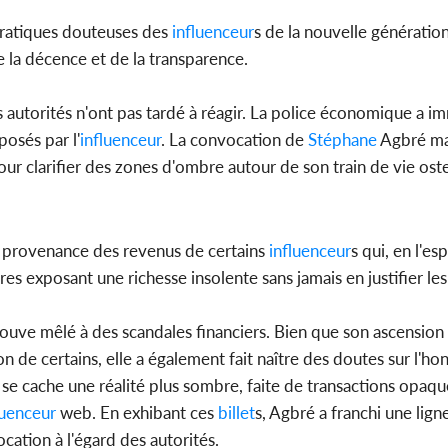
 pratiques douteuses des
influenceur
s de la nouvelle génératio
e la décence et de la transparence.
s autorités n'ont pas tardé à réagir. La police économique a 
osés par l'
influenceur
. La convocation de
Stéphane
Agbré ma
our clarifier des zones d'ombre autour de son train de vie ost
 la provenance des revenus de certains
influenceur
s qui, en l'e
s exposant une richesse insolente sans jamais en justifier les
rouve mêlé à des scandales financiers. Bien que son ascension
on de certains, elle a également fait naître des doutes sur l'ho
 se cache une réalité plus sombre, faite de transactions opaque
luenceur
web. En exhibant ces
billet
s, Agbré a franchi une lign
cation à l'égard des autorités.