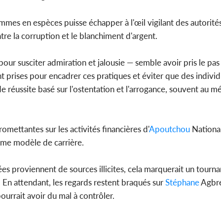
sommes en espèces puisse échapper à l'œil vigilant des autorités
re la corruption et le blanchiment d'argent.
our susciter admiration et jalousie — semble avoir pris le pas 
ent prises pour encadrer ces pratiques et éviter que des indi
éussite basé sur l'ostentation et l'arrogance, souvent au mé
mettantes sur les activités financières d'
Apoutchou
National
ême modèle de carrière.
es proviennent de sources illicites, cela marquerait un tournan
. En attendant, les regards restent braqués sur
Stéphane
Agbré
rrait avoir du mal à contrôler.