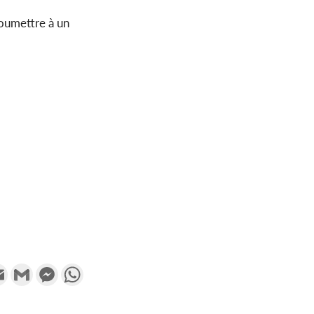
soumettre à un
k
tter
Email
Gmail
Messenger
WhatsApp