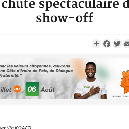
chute spectaculaire 
show-off
Partager
Faceboo
Twi
Côte d'Ivoi
Alassane 
la gr
Côte 
anni
rnet (Ph KOACI)