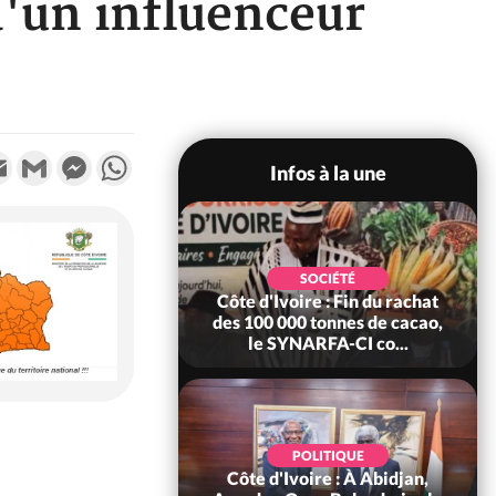
d'un influenceur
k
tter
Email
Gmail
Messenger
WhatsApp
Infos à la une
POLITIQUE
SOCIÉTÉ
re : Fête nationale,
Côte d'Ivoire : Fin du rachat
Ouattara accorde
des 100 000 tonnes de cacao,
âce à 4 661...
le SYNARFA-CI co...
POLITIQUE
d'Ivoire : 66è
POLITIQUE
versaire de
Côte d'Ivoire : À Abidjan,