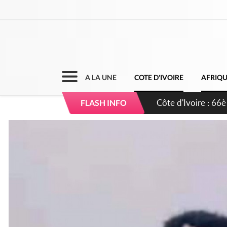
A LA UNE
COTE D'IVOIRE
AFRIQ
Côte d'Ivoire : À A
FLASH INFO
développement de