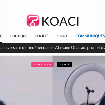
COMMUNIQUÉS
UE
POLITIQUE
SOCIÉTÉ
SPORT
bidjan, Amadou Oury Bah admire le modèle ivoirien et veut s'e
 la Guinée
CÔTE D'IVOIRE
SOCIÉTÉ