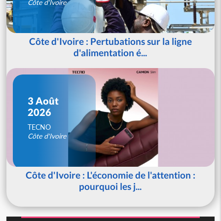
Côte d'Ivoire
Côte d'Ivoire : Pertubations sur la ligne
d'alimentation é...
3 Août
2026
TECNO
Côte d'Ivoire
Côte d'Ivoire : L'économie de l'attention :
pourquoi les j...