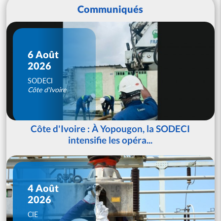
Communiqués
6 Août
2026
SODECI
Côte d'Ivoire
Côte d'Ivoire : À Yopougon, la SODECI
intensifie les opéra...
4 Août
2026
CIE