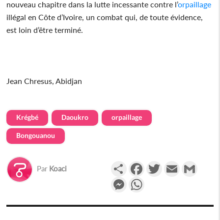
nouveau chapitre dans la lutte incessante contre l’
orpaillage
illégal en Côte d’Ivoire, un combat qui, de toute évidence,
est loin d’être terminé.
Jean Chresus, Abidjan
Krégbé
Daoukro
orpaillage
Bongouanou
Partager
Facebook
Twitter
Email
Gmail
Par
Koaci
Messenger
WhatsApp