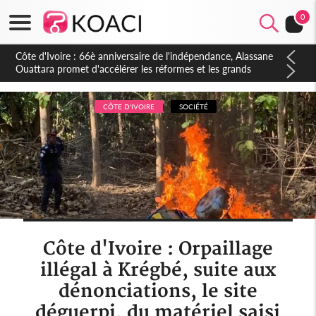
0
Côte d'Ivoire : À Abidjan, Amadou Oury Bah admire le modèle
ivoirien et veut s'en inspirer pour accélérer le développement
de la Guinée
CÔTE D'IVOIRE
SOCIÉTÉ
Côte d'Ivoire : Orpaillage
illégal à Krégbé, suite aux
dénonciations, le site
déguerpi, du matériel saisi