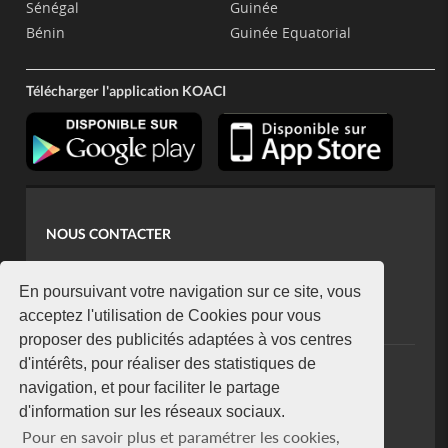
Sénégal
Guinée
Bénin
Guinée Equatorial
Télécharger l'application KOACI
NOUS CONTACTER
contact@koaci.com
koaci@yahoo.fr
En poursuivant votre navigation sur ce site, vous
+225 07 08 85 52 93
acceptez l'utilisation de Cookies pour vous
proposer des publicités adaptées à vos centres
d'intérêts, pour réaliser des statistiques de
NEWSLETTER
navigation, et pour faciliter le partage
Restez connecté via notre newsletter
d'information sur les réseaux sociaux.
S'abonner
Pour en savoir plus et paramétrer les cookies,