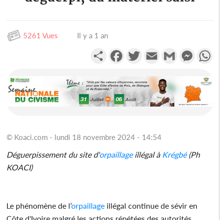
5261 Vues
Il y a 1 an
Partager
Facebook
Twitter
Email
Gmail
Messen
W
© Koaci.com - lundi 18 novembre 2024 - 14:54
Déguerpissement du site d'
orpaillage
illégal à
Krégbé
(Ph
KOACI)
Le phénomène de l’
orpaillage
illégal continue de sévir en
Côte d'Ivoire malgré les actions répétées des autorités.