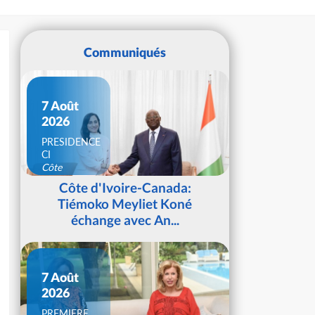
Communiqués
7 Août
2026
PRESIDENCE
CI
Côte
d'Ivoire
Côte d'Ivoire-Canada:
Tiémoko Meyliet Koné
échange avec An...
7 Août
2026
PREMIERE