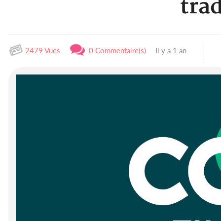
tra
2479 Vues
0 Commentaire(s)
Il y a 1 an