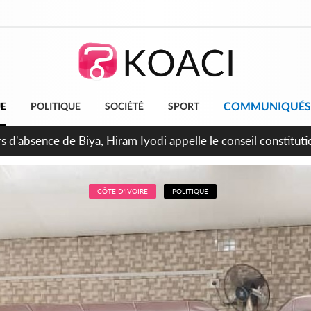
COMMUNIQUÉS
UE
POLITIQUE
SOCIÉTÉ
SPORT
n de la pagaille au PDCI-RDA, Lessiehi bannit les mouvements 
CÔTE D'IVOIRE
POLITIQUE