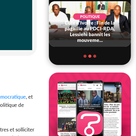
POLITIQUE
Côte d'Ivoire : Fin de la
POLITIQUE
re : Fête nationale,
pagaille au PDCI-RDA,
Ouattara accorde
Lessiehi bannit les
âce à 4 661...
mouveme...
mocratique
, et
olitique de
es et solliciter