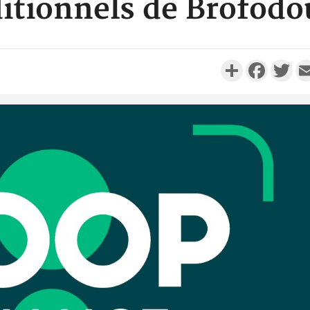
ditionnels de Brofod
Partager
Faceboo
Twi
Camero
d'absenc
Iyodi ap
Côte d'I
promet des
les dégu