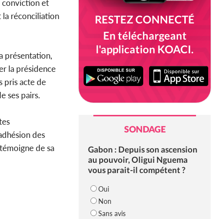
 conviction et
t la réconciliation
RESTEZ CONNECTÉ
En téléchargeant
l'application KOACI.
la présentation,
uer la présidence
 pris acte de
de ses pairs.
tes
SONDAGE
'adhésion des
e témoigne de sa
Gabon : Depuis son ascension
au pouvoir, Oligui Nguema
vous parait-il compétent ?
Oui
Non
Sans avis