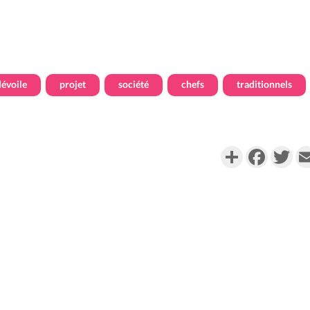
dévoile
projet
société
chefs
traditionnels
Partager
Faceboo
Twi