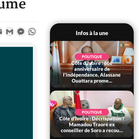
oumé
k
tter
Email
Gmail
Messenger
WhatsApp
Infos à la une
POLITIQUE
POLITIQUE
un : 61 jours
Côte d'Ivoire : 66è
e de Biya, Hiram
anniversaire de
pelle le conseil
l'indépendance, Alassane
const...
Ouattara prome...
SOCIÉTÉ
POLITIQUE
voire : Ouattara
Côte d'Ivoire : Décrispation ?
 sanctions contre
Mamadou Traoré ex
erpissements i...
conseiller de Soro a recou...