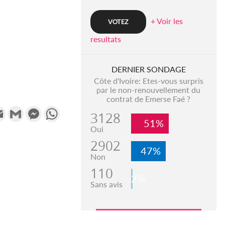
+ Voir les
resultats
DERNIER SONDAGE
Côte d'Ivoire: Etes-vous surpris
par le non-renouvellement du
contrat de Emerse Faé ?
k
tter
Email
Gmail
Messenger
WhatsApp
3128
51%
Oui
2902
47%
Non
110
2%
Sans avis