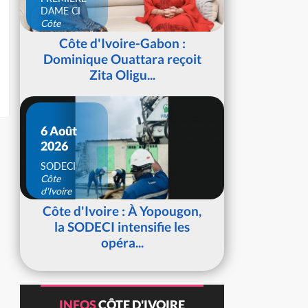
DAME CI
Côte
d'Ivoire
Côte d'Ivoire-Gabon :
Dominique Ouattara reçoit
Zita Oligu...
6 Août
2026
SODECI
Côte
d'Ivoire
Côte d'Ivoire : À Yopougon,
la SODECI intensifie les
opéra...
INFOS
CÔTE D'IVOIRE