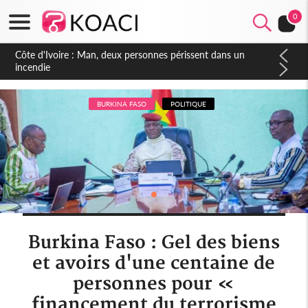
0
Côte d'Ivoire : Séileu, la célébration de la fête nationale
transformée en vaste campagne contre les produits
dépigmentants dangereux
BURKINA FASO
POLITIQUE
Burkina Faso : Gel des biens
et avoirs d'une centaine de
personnes pour «
financement du terrorisme