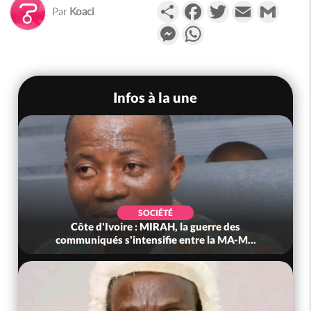
Partager
Facebook
Twitter
Email
Gmail
Par
Koaci
Messenger
WhatsApp
Infos à la une
SOCIÉTÉ
Côte d'Ivoire : MIRAH, la guerre des
communiqués s'intensifie entre la MA-M...