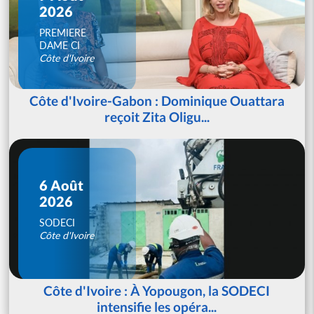
2026
PREMIERE
DAME CI
Côte d'Ivoire
Côte d'Ivoire-Gabon : Dominique Ouattara
reçoit Zita Oligu...
6 Août
2026
SODECI
Côte d'Ivoire
Côte d'Ivoire : À Yopougon, la SODECI
intensifie les opéra...