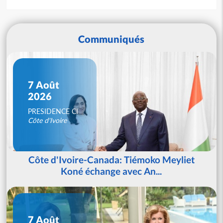
Communiqués
7 Août
2026
PRESIDENCE CI
Côte d'Ivoire
Côte d'Ivoire-Canada: Tiémoko Meyliet
Koné échange avec An...
7 Août