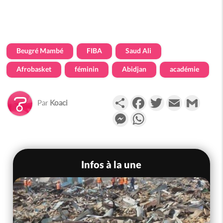
Beugré Mambé
FIBA
Saud Ali
Afrobasket
féminin
Abidjan
académie
Partager
Facebook
Twitter
Email
Gmail
Par
Koaci
Messenger
WhatsApp
Infos à la une