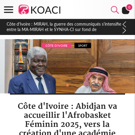
0
Côte d'Ivoire : Indépendance 2026, Thiam plaide pour un
environnement démocratique plus apaisé
CÔTE D'IVOIRE
SPORT
Côte d'Ivoire : Abidjan va
accueillir l'Afrobasket
Féminin 2025, vers la
création d'une académie