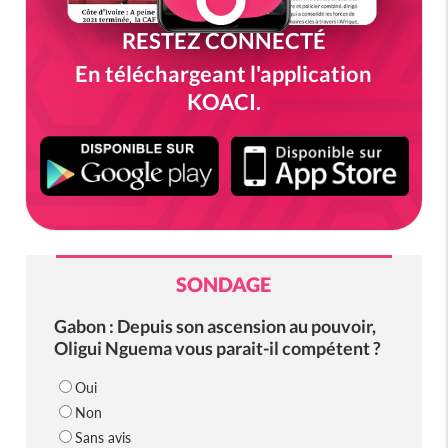
RESTEZ CONNECTÉ
En téléchargeant l'application
KOACI.
SONDAGE
Gabon : Depuis son ascension au pouvoir,
Oligui Nguema vous parait-il compétent ?
Oui
Non
Sans avis