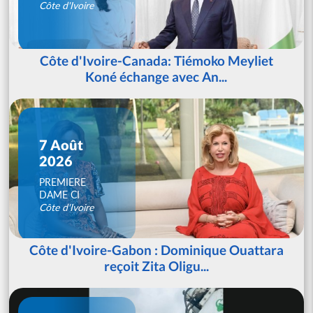
Côte d'Ivoire
Côte d'Ivoire-Canada: Tiémoko Meyliet
Koné échange avec An...
7 Août
2026
PREMIERE
DAME CI
Côte d'Ivoire
Côte d'Ivoire-Gabon : Dominique Ouattara
reçoit Zita Oligu...