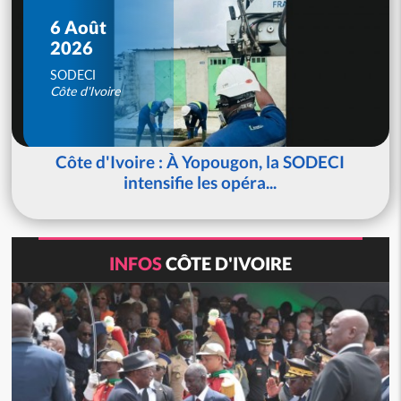
6 Août
2026
SODECI
Côte d'Ivoire
Côte d'Ivoire : À Yopougon, la SODECI
intensifie les opéra...
INFOS
CÔTE D'IVOIRE