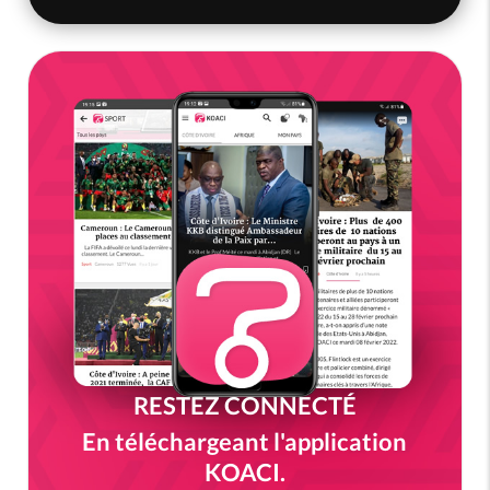
RESTEZ CONNECTÉ
En téléchargeant l'application
KOACI.