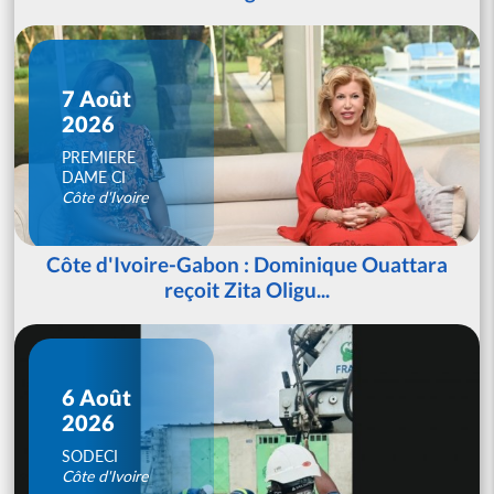
7 Août
2026
PREMIERE
DAME CI
Côte d'Ivoire
Côte d'Ivoire-Gabon : Dominique Ouattara
reçoit Zita Oligu...
6 Août
2026
SODECI
Côte d'Ivoire