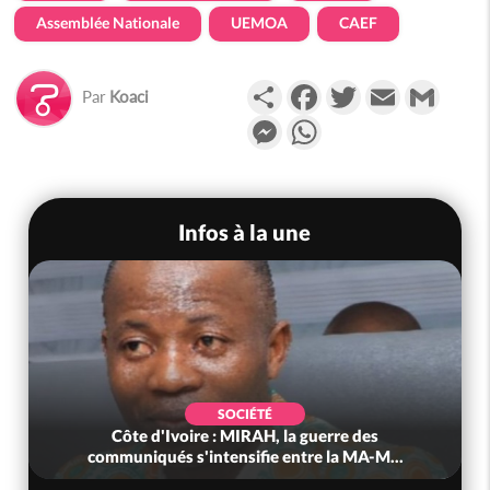
Assemblée Nationale
UEMOA
CAEF
Partager
Facebook
Twitter
Email
Gmail
Par
Koaci
Messenger
WhatsApp
Infos à la une
SOCIÉTÉ
Côte d'Ivoire : MIRAH, la guerre des
communiqués s'intensifie entre la MA-M...