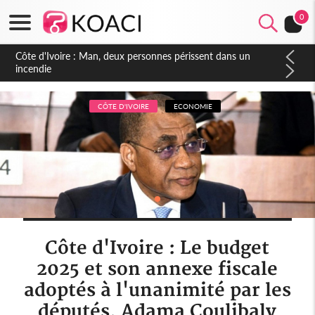
0
Côte d'Ivoire : Séileu, la célébration de la fête nationale
transformée en vaste campagne contre les produits
dépigmentants dangereux
CÔTE D'IVOIRE
ECONOMIE
Côte d'Ivoire : Le budget
2025 et son annexe fiscale
adoptés à l'unanimité par les
députés, Adama Coulibaly