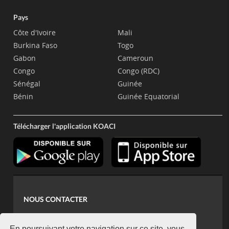
Pays
Côte d'Ivoire
Mali
Burkina Faso
Togo
Gabon
Cameroun
Congo
Congo (RDC)
Sénégal
Guinée
Bénin
Guinée Equatorial
Télécharger l'application KOACI
NOUS CONTACTER
contact@koaci.com
En poursuivant votre navigation sur ce site, vous