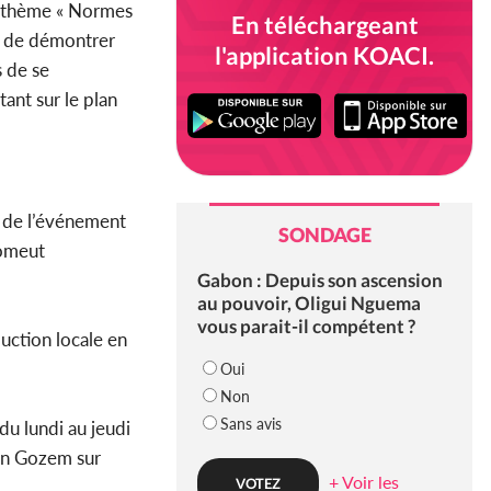
le thème « Normes
En téléchargeant
me de démontrer
l'application KOACI.
s de se
ant sur le plan
e de l’événement
SONDAGE
romeut
Gabon : Depuis son ascension
au pouvoir, Oligui Nguema
vous parait-il compétent ?
uction locale en
Oui
Non
Sans avis
 du lundi au jeudi
ion Gozem sur
+ Voir les