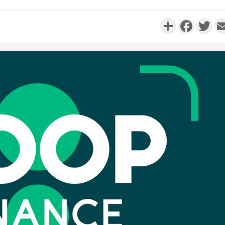
Partager
Faceboo
Twi
Côte d'I
personnes 
Côte d'Ivo
son coll
million