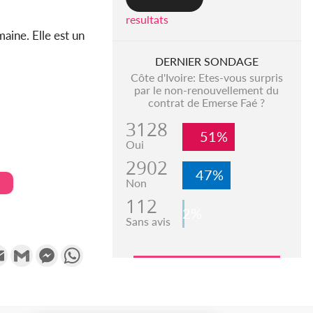
resultats
aine. Elle est un
DERNIER SONDAGE
Côte d'Ivoire: Etes-vous surpris
par le non-renouvellement du
contrat de Emerse Faé ?
3128
51%
Oui
2902
47%
Non
112
2%
Sans avis
k
tter
Email
Gmail
Messenger
WhatsApp