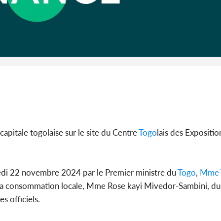
Côte 
anni
l'Indépend
Dé
capitale togolaise sur le site du Centre
Togo
lais des Expositio
edi 22 novembre 2024 par le Premier ministre du
Togo
,
Mme V
 la consommation locale, Mme Rose kayi Mivedor-Sambini, du
s officiels.