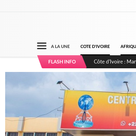
A LA UNE
COTE D'IVOIRE
AFRIQ
Côte d'Ivoire : Séi
FLASH INFO
dépigmentants da