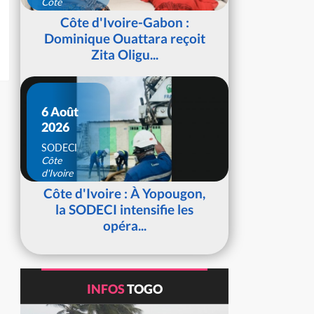
Côte
d'Ivoire
Côte d'Ivoire-Gabon :
Dominique Ouattara reçoit
Zita Oligu...
6 Août
2026
SODECI
Côte
d'Ivoire
Côte d'Ivoire : À Yopougon,
la SODECI intensifie les
opéra...
INFOS
TOGO