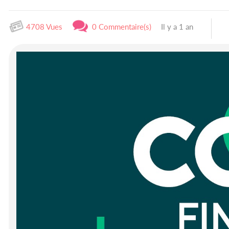
4708 Vues
0 Commentaire(s)
Il y a 1 an