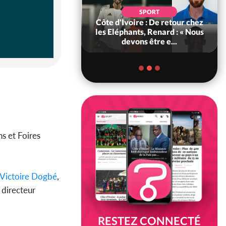
POLITIQUE
d'Ivoire : 66e
SPORT
versaire de
Côte d'Ivoire : De retour chez
ance, les Forces de
les Eléphants, Renard : « Nous
fense e...
devons être e...
ns et Foires
ictoire Dogbé
,
 directeur
RESTEZ CONNECTÉ