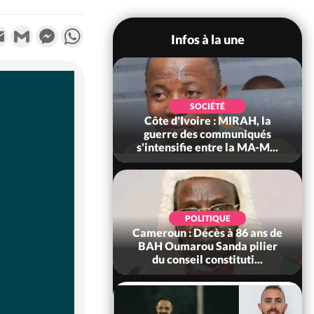
k
tter
Email
Gmail
Messenger
WhatsApp
Infos à la une
SOCIÉTÉ
SOCIÉTÉ
voire : Man, deux
Côte d'Ivoire : MIRAH, la
périssent dans un
guerre des communiqués
incendie
s'intensifie entre la MA-M...
SOCIÉTÉ
POLITIQUE
ire : Daloa, il tue
Cameroun : Décès à 86 ans de
ègue et cache 38
BAH Oumarou Sanda pilier
s dans une fo...
du conseil constituti...