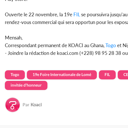
Ouverte le 22 novembre, la 19e
FIL
se poursuivra jusqu’au
rendez-vous commercial qui sera opportun pour les exposant
Mensah,
Correspondant permanent de KOACI au Ghana,
Togo
et Ni
- Joindre la rédaction de koaci.com (+228) 98 95 28 38 o
Togo
19e Foire Internationale de Lomé
FIL
C
invitée d'honneur
Par
Koaci