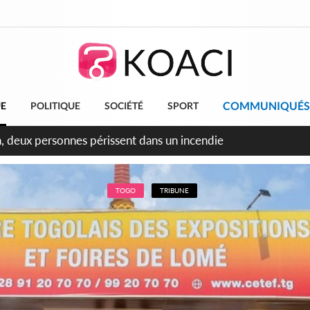
COMMUNIQUÉS
UE
POLITIQUE
SOCIÉTÉ
SPORT
leu, la célébration de la fête nationale transformée en vaste 
ngereux
TOGO
TRIBUNE