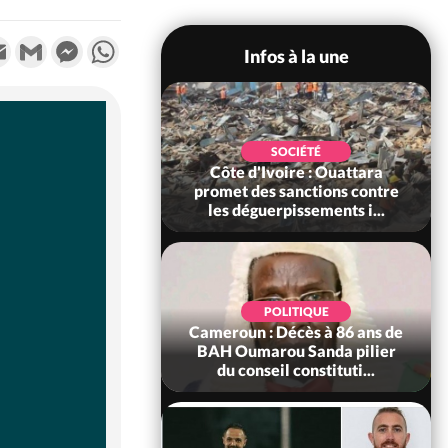
k
tter
Email
Gmail
Messenger
WhatsApp
Infos à la une
POLITIQUE
SOCIÉTÉ
ire : Après le pari
Côte d'Ivoire : Ouattara
 66e anniversaire,
promet des sanctions contre
Bictogo : «...
les déguerpissements i...
POLITIQUE
d'Ivoire : 66e
POLITIQUE
versaire de
Cameroun : Décès à 86 ans de
ance, les Forces de
BAH Oumarou Sanda pilier
fense e...
du conseil constituti...