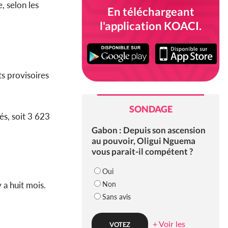
, selon les
En téléchargeant
l'application KOACI.
ts provisoires
SONDAGE
és, soit 3 623
Gabon : Depuis son ascension
au pouvoir, Oligui Nguema
vous parait-il compétent ?
Oui
Non
 a huit mois.
Sans avis
+ Voir les