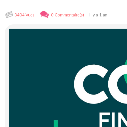
3404 Vues
0 Commentaire(s)
Il y a 1 an