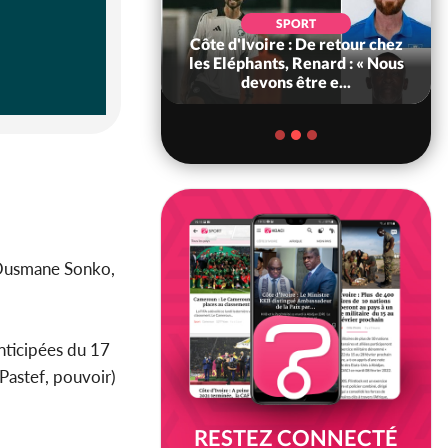
SOCIÉTÉ
SPORT
voire : MIRAH, la
Côte d'Ivoire : De retour chez
des communiqués
les Eléphants, Renard : « Nous
ie entre la MA-M...
devons être e...
s Ousmane Sonko,
anticipées du 17
(Pastef, pouvoir)
RESTEZ CONNECTÉ