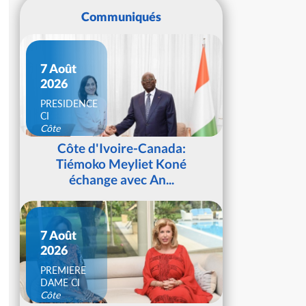
Communiqués
7 Août
2026
PRESIDENCE
CI
Côte
d'Ivoire
Côte d'Ivoire-Canada:
Tiémoko Meyliet Koné
échange avec An...
7 Août
2026
PREMIERE
DAME CI
Côte