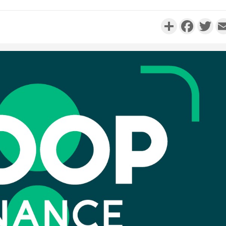
Partager
Faceboo
Twi
Côte d'Ivo
réussi du
Adama 
Côte 
anni
l'Indépend
Dé