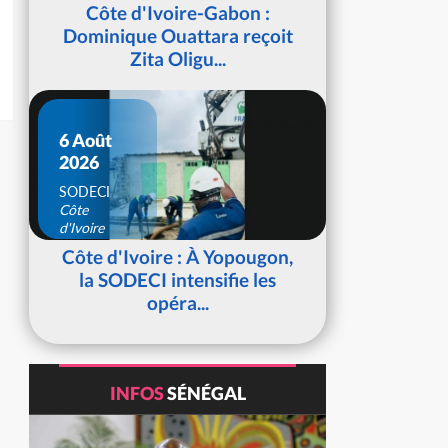
d'Ivoire
Côte d'Ivoire-Gabon :
Dominique Ouattara reçoit
Zita Oligu...
6 Août
2026
SODECI
Côte
d'Ivoire
Côte d'Ivoire : À Yopougon,
la SODECI intensifie les
opéra...
INFOS
SÉNÉGAL