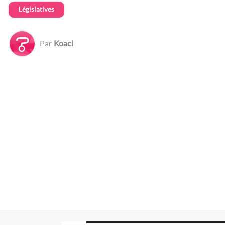
Législatives
Par
Koaci