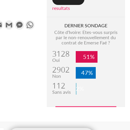
resultats
k
tter
Email
Gmail
Messenger
WhatsApp
DERNIER SONDAGE
Côte d'Ivoire: Etes-vous surpris
par le non-renouvellement du
contrat de Emerse Faé ?
3128
51%
Oui
2902
47%
Non
112
2%
Sans avis