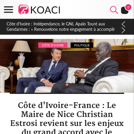
0
Sierra Leone : Un projet de réforme constitutionnelle en
gestation, points clés des amendements, un exclu d'avance
CÔTE D'IVOIRE
POLITIQUE
Côte d'Ivoire-France : Le
Maire de Nice Christian
Estrosi revient sur les enjeux
du grand accord avec le