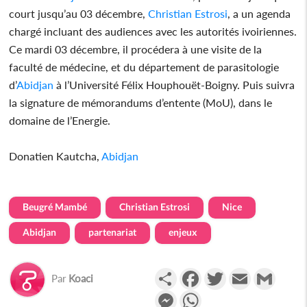
court jusqu’au 03 décembre,
Christian Estrosi
, a un agenda
chargé incluant des audiences avec les autorités ivoiriennes.
Ce mardi 03 décembre, il procédera à une visite de la
faculté de médecine, et du département de parasitologie
d’
Abidjan
à l’Université Félix Houphouët-Boigny. Puis suivra
la signature de mémorandums d’entente (MoU), dans le
domaine de l’Energie.
Donatien Kautcha,
Abidjan
Beugré Mambé
Christian Estrosi
Nice
Abidjan
partenariat
enjeux
Partager
Facebook
Twitter
Email
Gmail
Par
Koaci
Messenger
WhatsApp