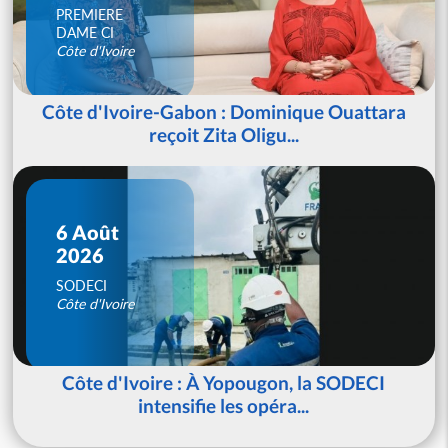
PREMIERE
DAME CI
Côte d'Ivoire
Côte d'Ivoire-Gabon : Dominique Ouattara
reçoit Zita Oligu...
6 Août
2026
SODECI
Côte d'Ivoire
Côte d'Ivoire : À Yopougon, la SODECI
intensifie les opéra...