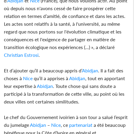
d’
Abidjan
et
Nice
(France), que nous voulons actif. Au point
où depuis nous n'avons cessé de faire prospérer cette
relation en termes d’amitié, de confiance et dans les actes.
Les actes sont relatifs à la santé, à l'université, au même
regard que nous portons sur l'évolution climatique et les
conséquences et l'exigence de partager en matière de
transition écologique nos expériences (...) », a déclaré
Christian Estrosi
.
Et d’ajouter qu’il a beaucoup appris d’
Abidjan
. Il a fait des
choses à
Nice
qu’il a apprises à
Abidjan
, tout en apportant
leur expertise à
Abidjan
. Toute chose qui sans doute a
participé à la transformation de cette ville, au point où les
deux villes ont certaines similitudes.
Le chef du Gouvernement ivoirien à son tour a salué l’esprit
du jumelage
Abidjan
–
Nice
, ce
partenariat
a été beaucoup
bénéfique pour la Côte d’Ivoire en général et