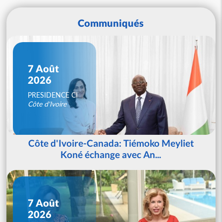
Communiqués
7 Août
2026
PRESIDENCE CI
Côte d'Ivoire
Côte d'Ivoire-Canada: Tiémoko Meyliet
Koné échange avec An...
7 Août
2026