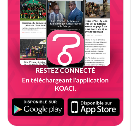
RESTEZ CONNECTÉ
En téléchargeant l'application
KOACI.