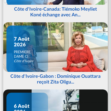
Côte d'Ivoire-Canada: Tiémoko Meyliet
Koné échange avec An...
7 Août
2026
PREMIERE
DAME CI
Côte d'Ivoire
Côte d'Ivoire-Gabon : Dominique Ouattara
reçoit Zita Oligu...
6 Août