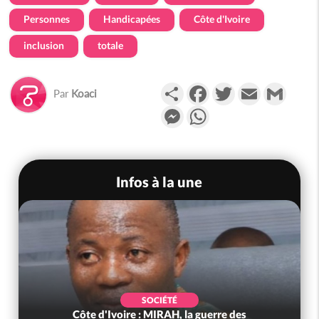
Personnes
Handicapées
Côte d'Ivoire
inclusion
totale
Partager
Facebook
Twitter
Email
Gmail
Par
Koaci
Messenger
WhatsApp
Infos à la une
SOCIÉTÉ
Côte d'Ivoire : MIRAH, la guerre des