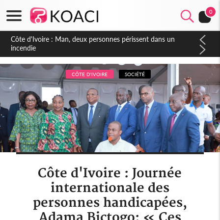
0
Côte d'Ivoire : Séileu, la célébration de la fête nationale
transformée en vaste campagne contre les produits
dépigmentants dangereux
CÔTE D'IVOIRE
SOCIÉTÉ
Côte d'Ivoire : Journée
internationale des
personnes handicapées,
Adama Bictogo: « Ces