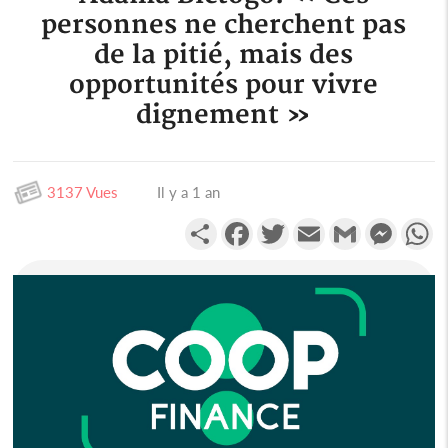
personnes ne cherchent pas
de la pitié, mais des
opportunités pour vivre
dignement »
3137 Vues
Il y a 1 an
Partager
Facebook
Twitter
Email
Gmail
Messen
W