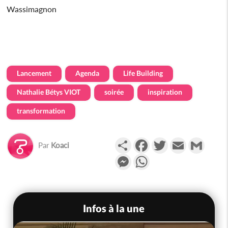
Wassimagnon
Lancement
Agenda
Life Building
Nathalie Bétys VIOT
soirée
inspiration
transformation
Partager
Facebook
Twitter
Email
Gmail
Par
Koaci
Messenger
WhatsApp
Infos à la une