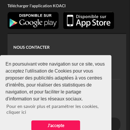
Télécharger l'application KOACI
NOUS CONTACTER
contact@koaci.com
koaci@yahoo.fr
En poursuivant votre navigation sur ce site, vous
+225 07 08 85 52 93
acceptez l'utilisation de Cookies pour vous
proposer des publicités adaptées à vos centres
d'intérêts, pour réaliser des statistiques de
NEWSLETTER
navigation, et pour faciliter le partage
Restez connecté via notre newsletter
d'information sur les réseaux sociaux.
S'abonner
Pour en savoir plus et paramétrer les cookies,
Se désabonner
cliquer ici
J'accepte