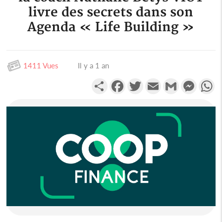
livre des secrets dans son
Agenda « Life Building »
1411 Vues
Il y a 1 an
Partager
Facebook
Twitter
Email
Gmail
Messen
W