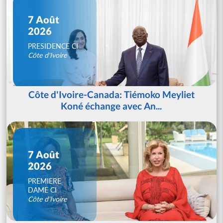
7 Août
2026
PRESIDENCE CI
Côte d'Ivoire
Côte d'Ivoire-Canada: Tiémoko Meyliet
Koné échange avec An...
7 Août
2026
PREMIERE
DAME CI
Côte d'Ivoire