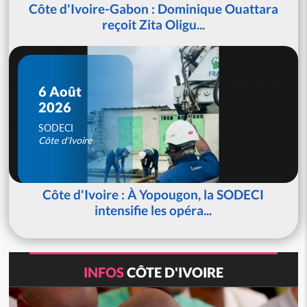
Côte d'Ivoire-Gabon : Dominique Ouattara
reçoit Zita Oligu...
6 Août
2026
SODECI
Côte d'Ivoire
Côte d'Ivoire : À Yopougon, la SODECI
intensifie les opéra...
INFOS
CÔTE D'IVOIRE