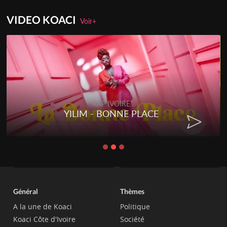
VIDEO KOACI
Voir+
RAP IVOIRE
YILIM - BONNE PLACE
Général
Thèmes
A la une de Koaci
Politique
Koaci Côte d'Ivoire
Société