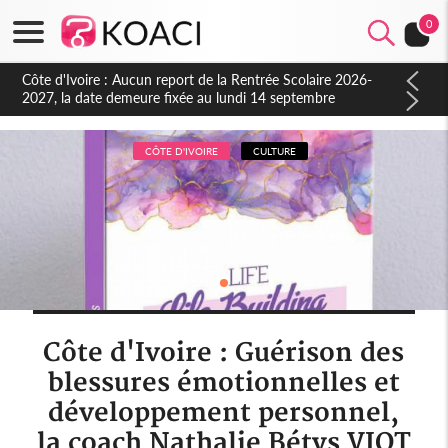
0
Côte d'Ivoire : Indépendance à Blahou, le sous-préfet : « La
fête nous invite à mesurer le chemin parcouru et à renouveler
notre engagement collectif en faveur du développement »
CÔTE D'IVOIRE
CULTURE
Côte d'Ivoire : Guérison des
blessures émotionnelles et
développement personnel,
la coach Nathalie Bétys VIOT