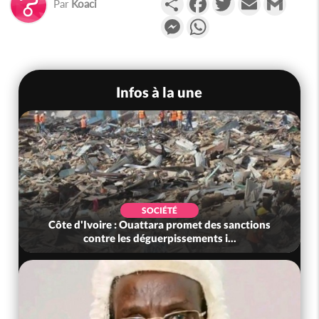
Par
Koaci
Messenger
WhatsApp
Infos à la une
SOCIÉTÉ
Côte d'Ivoire : Ouattara promet des sanctions
contre les déguerpissements i...