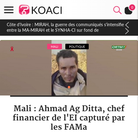
0
Côte d'Ivoire : Indépendance 2026, Thiam plaide pour un
environnement démocratique plus apaisé
MALI
POLITIQUE
Mali : Ahmad Ag Ditta, chef
financier de l'EI capturé par
les FAMa