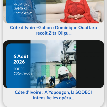
PREMIERE
DAME CI
Côte d'Ivoire
Côte d'Ivoire-Gabon : Dominique Ouattara
reçoit Zita Oligu...
6 Août
2026
SODECI
Côte d'Ivoire
Côte d'Ivoire : À Yopougon, la SODECI
intensifie les opéra...