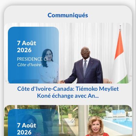
Communiqués
7 Août
2026
PRESIDENCE CI
Côte d'Ivoire
Côte d'Ivoire-Canada: Tiémoko Meyliet
Koné échange avec An...
7 Août
2026