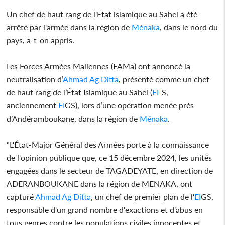
Un chef de haut rang de l'Etat islamique au Sahel a été
arrêté par l'armée dans la région de
Ménaka
, dans le nord du
pays, a-t-on appris.
Les Forces Armées Maliennes (FAMa) ont annoncé la
neutralisation d’
Ahmad Ag Ditta
, présenté comme un chef
de haut rang de l’État Islamique au Sahel (
EI
-S,
anciennement
EI
GS), lors d’une opération menée près
d’Andéramboukane, dans la région de
Ménaka
.
"L'État-Major Général des Armées porte à la connaissance
de l'opinion publique que, ce 15 décembre 2024, les unités
engagées dans le secteur de TAGADEYATE, en direction de
ADERANBOUKANE dans la région de MENAKA, ont
capturé
Ahmad Ag Ditta
, un chef de premier plan de l'
EI
GS,
responsable d'un grand nombre d'exactions et d'abus en
tous genres contre les populations civiles innocentes et