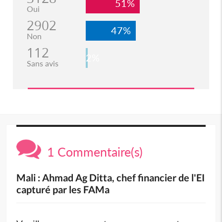
51%
Oui
2902
47%
Non
112
2%
Sans avis
1 Commentaire(s)
Mali : Ahmad Ag Ditta, chef financier de l'EI
capturé par les FAMa