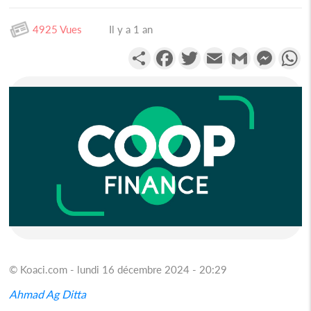
4925 Vues
Il y a 1 an
Partager
Facebook
Twitter
Email
Gmail
Messen
W
© Koaci.com - lundi 16 décembre 2024 - 20:29
Ahmad Ag Ditta