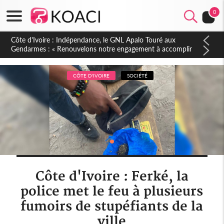
0
Sierra Leone : Un projet de réforme constitutionnelle en
gestation, points clés des amendements, un exclu d'avance
CÔTE D'IVOIRE
SOCIÉTÉ
Côte d'Ivoire : Ferké, la
police met le feu à plusieurs
fumoirs de stupéfiants de la
ville