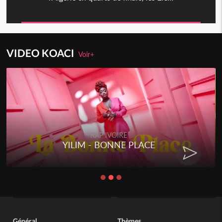
VIDEO KOACI
Voir+
RAP IVOIRE
YILIM - BONNE PLACE
Général
Thèmes