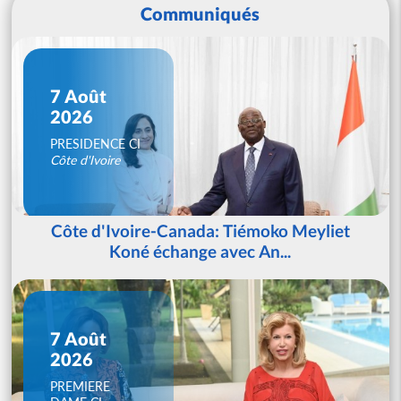
Communiqués
7 Août
2026
PRESIDENCE CI
Côte d'Ivoire
Côte d'Ivoire-Canada: Tiémoko Meyliet
Koné échange avec An...
7 Août
2026
PREMIERE