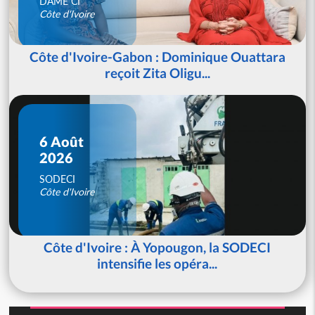
DAME CI
Côte d'Ivoire
Côte d'Ivoire-Gabon : Dominique Ouattara
reçoit Zita Oligu...
6 Août
2026
SODECI
Côte d'Ivoire
Côte d'Ivoire : À Yopougon, la SODECI
intensifie les opéra...