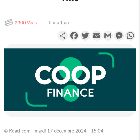
2300 Vues
Il y a 1 an
Partager
Facebook
Twitter
Email
Gmail
Messen
W
© Koaci.com - mardi 17 décembre 2024 - 15:04