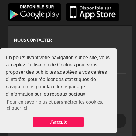
NOUS CONTACTER
contact@koaci.com
koaci@yahoo.fr
En poursuivant votre navigation sur ce site, vous
+225 07 08 85 52 93
acceptez l'utilisation de Cookies pour vous
proposer des publicités adaptées à vos centres
d'intérêts, pour réaliser des statistiques de
NEWSLETTER
navigation, et pour faciliter le partage
Restez connecté via notre newsletter
d'information sur les réseaux sociaux.
S'abonner
Pour en savoir plus et paramétrer les cookies,
Se désabonner
cliquer ici
J'accepte