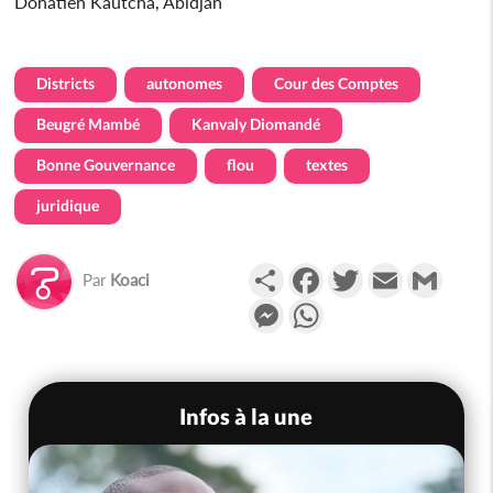
Donatien Kautcha, Abidjan
Districts
autonomes
Cour des Comptes
Beugré Mambé
Kanvaly Diomandé
Bonne Gouvernance
flou
textes
juridique
Partager
Facebook
Twitter
Email
Gmail
Par
Koaci
Messenger
WhatsApp
Infos à la une