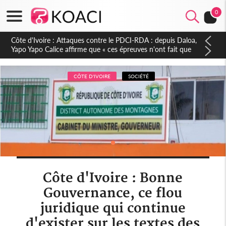
0
Côte d'Ivoire : Le Colonel-Major Fofié Kouakou est décédé,
l'armée perd une figure de la 2e Région militaire
CÔTE D'IVOIRE
SOCIÉTÉ
Côte d'Ivoire : Bonne
Gouvernance, ce flou
juridique qui continue
d'exister sur les textes des