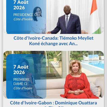
7 Août
2026
PRESIDENCE CI
Côte d'Ivoire
Côte d'Ivoire-Canada: Tiémoko Meyliet
Koné échange avec An...
7 Août
2026
PREMIERE
DAME CI
Côte d'Ivoire
Côte d'Ivoire-Gabon : Dominique Ouattara