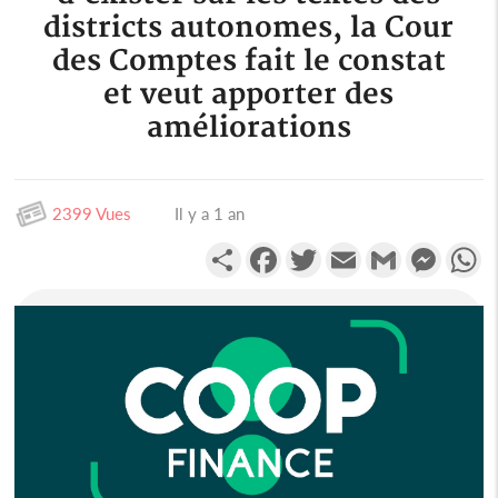
districts autonomes, la Cour
des Comptes fait le constat
et veut apporter des
améliorations
2399 Vues
Il y a 1 an
Partager
Facebook
Twitter
Email
Gmail
Messen
W