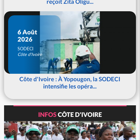
reçoit Zita Oligu...
6 Août
2026
SODECI
Côte d'Ivoire
Côte d'Ivoire : À Yopougon, la SODECI
intensifie les opéra...
INFOS
CÔTE D'IVOIRE