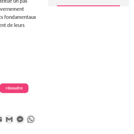
stitue un pas
gouvernement
roits fondamentaux
ent de leurs
résoudre
k
tter
Email
Gmail
Messenger
WhatsApp