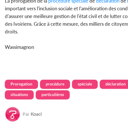
La prorogation de la
procédure
spéciale
de
déclaration
de
important vers l'inclusion sociale et l'amélioration des co
d'assurer une meilleure gestion de l'état civil et de lutter 
des Ivoiriens. Grâce à cette mesure, des milliers de citoyen
droits.
Wassimagnon
Prorogation
procédure
spéciale
déclaration
situations
particulières
Par
Koaci