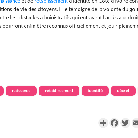
naissance
et de
rétablissement
d'identité en Côte d'Ivoire con
nditions de vie des citoyens. Elle témoigne de la volonté du 
contre les obstacles administratifs qui entravent l'accès aux d
s pourront enfin être reconnus officiellement et jouir pleinem
naissance
rétablissement
identité
décret
Partager
Faceboo
Twi