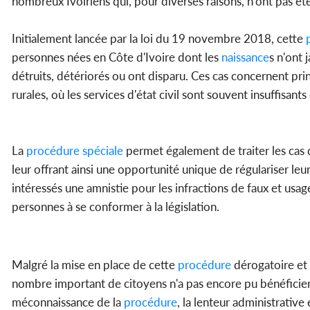
nombreux Ivoiriens qui, pour diverses raisons, n'ont pas été
Initialement lancée par la loi du 19 novembre 2018, cette
p
personnes nées en Côte d'Ivoire dont les
naissance
s n'ont 
détruits, détériorés ou ont disparu. Ces cas concernent pri
rurales, où les services d'état civil sont souvent insuffisants
La
procédure
spéciale
permet également de traiter les cas 
leur offrant ainsi une opportunité unique de régulariser leu
intéressés une amnistie pour les infractions de faux et us
personnes à se conformer à la législation.
Malgré la mise en place de cette
procédure
dérogatoire et 
nombre important de citoyens n'a pas encore pu bénéficier de
méconnaissance de la
procédure
, la lenteur administrative