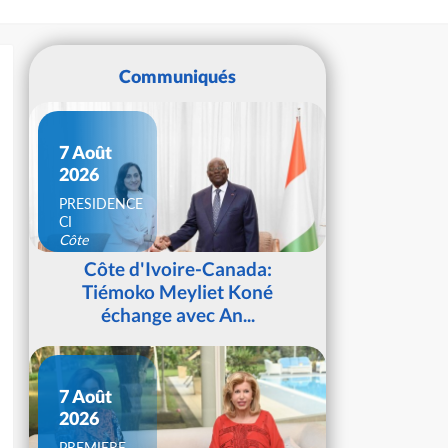
Communiqués
7 Août
2026
PRESIDENCE
CI
Côte
d'Ivoire
Côte d'Ivoire-Canada:
Tiémoko Meyliet Koné
échange avec An...
7 Août
2026
PREMIERE