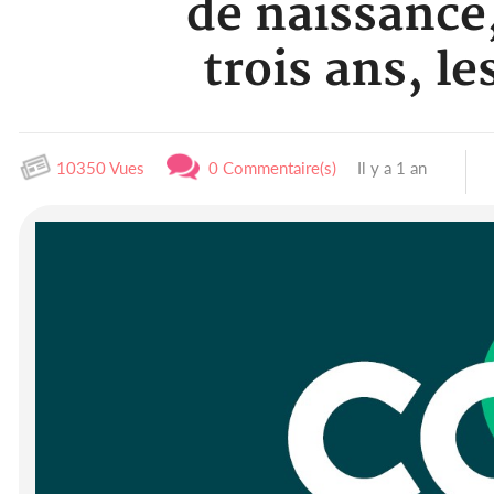
de naissance,
trois ans, l
10350 Vues
0 Commentaire(s)
Il y a 1 an