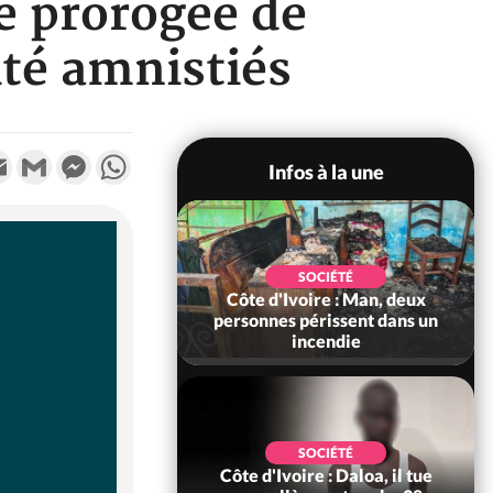
le prorogée de
ité amnistiés
k
tter
Email
Gmail
Messenger
WhatsApp
Infos à la une
SOCIÉTÉ
Côte d'Ivoire : Man, deux
personnes périssent dans un
incendie
SOCIÉTÉ
Côte d'Ivoire : Daloa, il tue