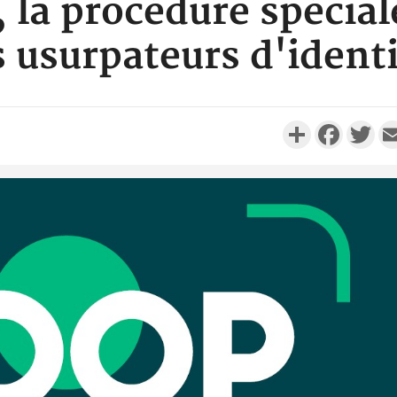
 la procédure spécia
es usurpateurs d'ident
Partager
Faceboo
Twi