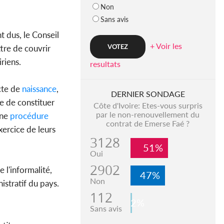
Non
Sans avis
t dus, le Conseil
+ Voir les
tre de couvrir
riens.
resultats
cte de
naissance
,
DERNIER SONDAGE
me de constituer
Côte d'Ivoire: Etes-vous surpris
par le non-renouvellement du
une
procédure
contrat de Emerse Faé ?
xercice de leurs
3128
51%
Oui
2902
 l'informalité,
47%
Non
istratif du pays.
112
2%
Sans avis