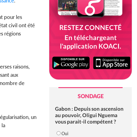
ssance
.
t pour les
tat civil ont été
RESTEZ CONNECTÉ
es régions
En téléchargeant
l'application KOACI.
erses raisons,
ssant aux
d nombre de
SONDAGE
Gabon : Depuis son ascension
au pouvoir, Oligui Nguema
égularisation, un
vous parait-il compétent ?
 la
Oui