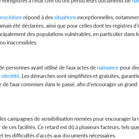
 enregistrés à l'état civil ou ont perdu leurs documents de
nai
rocédure
répond à des
situations
exceptionnelles, notammen
jamais été déclarées, ainsi que pour celles dont les registres d'é
ncipalement des populations vulnérables, en particulier dans l
 ou inaccessibles.
de personnes ayant utilisé de faux actes de
naissance
pour div
r
identité
. Les démarches sont simplifiées et gratuites, garanti
age de faux commises dans le passé, afin d'encourager un gran
les campagnes de sensibilisation menées pour encourager la r
 ces facilités. Ce retard est dû à plusieurs facteurs, tels que
 et les difficultés d'accès aux documents nécessaires.