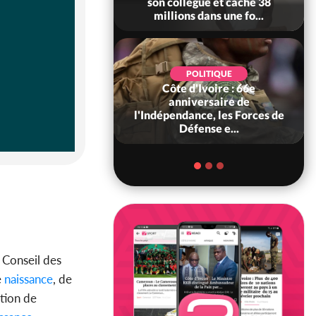
son collègue et cache 38
millions dans une fo...
POLITIQUE
Côte d'Ivoire : 66e
anniversaire de
l'Indépendance, les Forces de
Défense e...
e Conseil des
e
naissance
, de
ation de