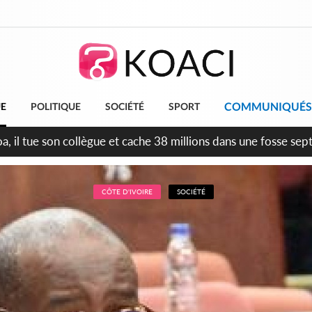
COMMUNIQUÉS
UE
POLITIQUE
SOCIÉTÉ
SPORT
RAH, la guerre des communiqués s'intensifie entre la MA-MI
le projet de précompte sur les salaires des agents
CÔTE D'IVOIRE
SOCIÉTÉ