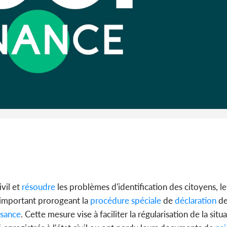
vil et
résoudre
les problèmes d'identification des citoyens, l
important prorogeant la
procédure
spéciale
de
déclaration
d
ssance
. Cette mesure vise à faciliter la régularisation de la situ