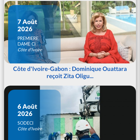
7 Août
2026
PREMIERE
DAME CI
Côte d'Ivoire
Côte d'Ivoire-Gabon : Dominique Ouattara
reçoit Zita Oligu...
6 Août
2026
SODECI
Côte d'Ivoire