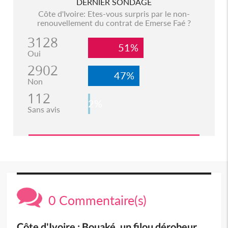
DERNIER SONDAGE
Côte d'Ivoire: Etes-vous surpris par le non-
renouvellement du contrat de Emerse Faé ?
3128
51%
Oui
2902
47%
Non
112
2%
Sans avis
0 Commentaire(s)
Côte d'Ivoire : Bouaké, un filou dérobeur