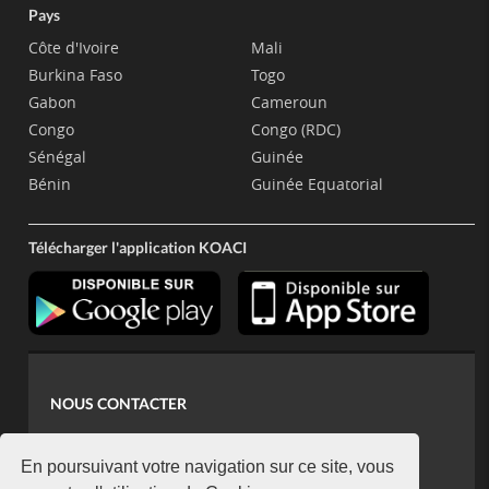
Pays
Côte d'Ivoire
Mali
Burkina Faso
Togo
Gabon
Cameroun
Congo
Congo (RDC)
Sénégal
Guinée
Bénin
Guinée Equatorial
Télécharger l'application KOACI
NOUS CONTACTER
contact@koaci.com
koaci@yahoo.fr
En poursuivant votre navigation sur ce site, vous