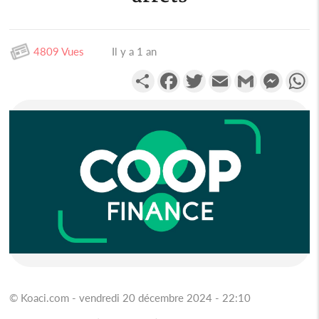
4809 Vues
Il y a 1 an
Partager
Facebook
Twitter
Email
Gmail
Messen
W
© Koaci.com - vendredi 20 décembre 2024 - 22:10