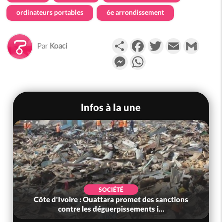
ordinateurs portables
6e arrondissement
Partager
Facebook
Twitter
Email
Gmail
Par
Koaci
Messenger
WhatsApp
Infos à la une
SOCIÉTÉ
Côte d'Ivoire : Ouattara promet des sanctions
contre les déguerpissements i...