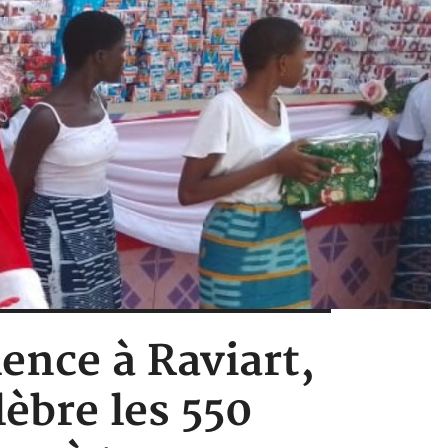
lence à Raviart,
èbre les 550