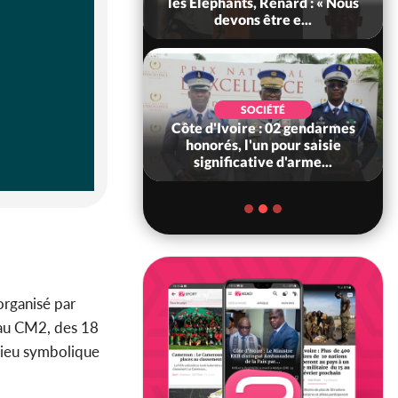
ance, les Forces de
les Eléphants, Renard : « Nous
fense e...
devons être e...
SOCIÉTÉ
SOCIÉTÉ
voire : Ouattara
Côte d'Ivoire : 02 gendarmes
 sanctions contre
honorés, l'un pour saisie
erpissements i...
significative d'arme...
organisé par
 au CM2, des 18
 lieu symbolique