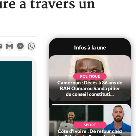
re à travers un
k
tter
Email
Gmail
Messenger
WhatsApp
Infos à la une
SOCIÉTÉ
Ivoire : Rentrée
POLITIQUE
re 2026-2027,
Cameroun : Décès à 86 ans de
tion sans frais au
BAH Oumarou Sanda pilier
Pré...
du conseil constituti...
POLITIQUE
d'Ivoire : 66e
SPORT
versaire de
Côte d'Ivoire : De retour chez