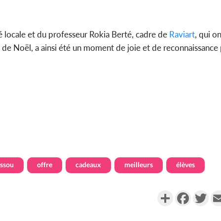
é locale et du professeur Rokia Berté, cadre de
Raviart
, qui o
bre de Noël, a ainsi été un moment de joie et de reconnaissance
ussou
offre
cadeaux
meilleurs
élèves
Partager
Faceboo
Twi