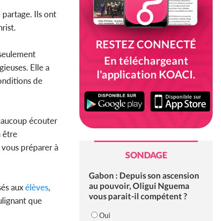
partage. Ils ont
rist.
RESTEZ CONNECTÉ
 seulement
En téléchargeant
ieuses. Elle a
l'application KOACI.
onditions de
beaucoup écouter
 être
r vous préparer à
SONDAGE
Gabon : Depuis son ascension
au pouvoir, Oligui Nguema
sés aux
élèves
,
vous parait-il compétent ?
oulignant que
Oui