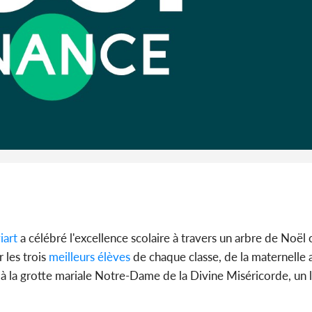
l'Indépend
Dé
Côte d'I
promet des
les dégu
iart
a célébré l'excellence scolaire à travers un arbre de Noël 
 les trois
meilleurs
élèves
de chaque classe, de la maternelle
e à la grotte mariale Notre-Dame de la Divine Miséricorde, un