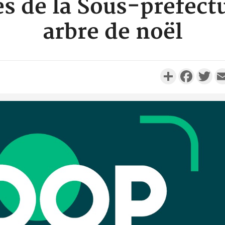
es de la Sous-préfectu
arbre de noël
Partager
Faceboo
Twi
Côte d'
Scolai
l'inscrip
Côte 
anni