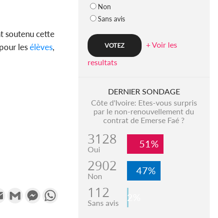
Non
Sans avis
nt soutenu cette
+ Voir les
 pour les
élèves
,
resultats
DERNIER SONDAGE
Côte d'Ivoire: Etes-vous surpris
par le non-renouvellement du
contrat de Emerse Faé ?
3128
51%
Oui
2902
47%
Non
112
k
tter
Email
Gmail
Messenger
WhatsApp
2%
Sans avis