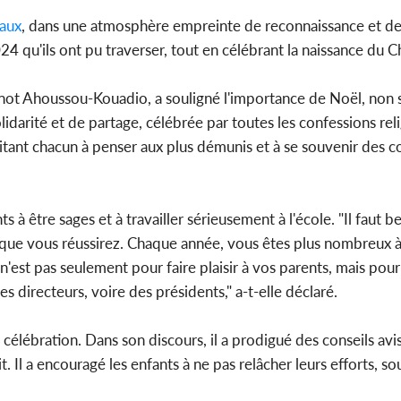
aux
, dans une atmosphère empreinte de reconnaissance et de 
 qu'ils ont pu traverser, tout en célébrant la naissance du Ch
nnot Ahoussou-Kouadio, a souligné l'importance de Noël, non
ité et de partage, célébrée par toutes les confessions relig
nvitant chacun à penser aux plus démunis et à se souvenir des c
à être sages et à travailler sérieusement à l'école. "Il faut 
en que vous réussirez. Chaque année, vous êtes plus nombreux à
n'est pas seulement pour faire plaisir à vos parents, mais pou
s directeurs, voire des présidents," a-t-elle déclaré.
célébration. Dans son discours, il a prodigué des conseils avi
it. Il a encouragé les enfants à ne pas relâcher leurs efforts, s