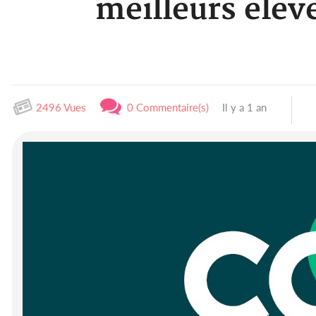
meilleurs élèv
2496 Vues
0 Commentaire(s)
Il y a 1 an