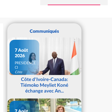
Communiqués
7 Août
2026
PRESIDENCE
CI
Côte
d'Ivoire
Côte d'Ivoire-Canada:
Tiémoko Meyliet Koné
échange avec An...
7 Août