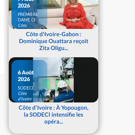
2026
PREMIERE
DAME CI
Côte
d'Ivoire
Côte d'Ivoire-Gabon :
Dominique Ouattara reçoit
Zita Oligu...
6 Août
2026
SODECI
Côte
d'Ivoire
Côte d'Ivoire : À Yopougon,
la SODECI intensifie les
opéra...