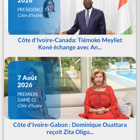
PRESIDENCE CI
Côte d'Ivoire
Côte d'Ivoire-Canada: Tiémoko Meyliet
Koné échange avec An...
7 Août
2026
PREMIERE
DAME CI
Côte d'Ivoire
Côte d'Ivoire-Gabon : Dominique Ouattara
reçoit Zita Oligu...