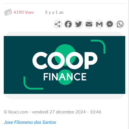
4190 Vues
Il y a 1 an
Partager
Facebook
Twitter
Email
Gmail
Messen
W
© Koaci.com - vendredi 27 décembre 2024 - 10:46
Jose Filomeno dos Santos