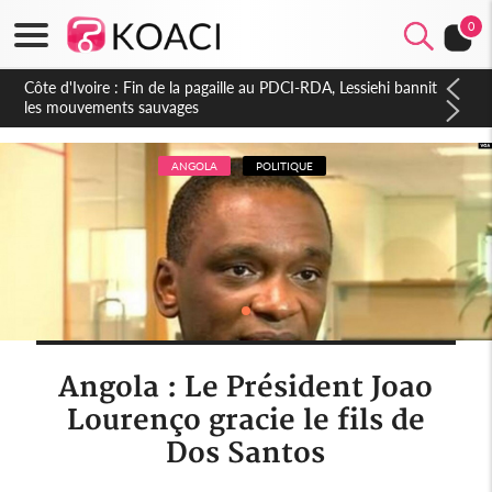
0
Côte d'Ivoire : Ouattara promet des sanctions contre les
déguerpissements illégaux
ANGOLA
POLITIQUE
Angola : Le Président Joao
Lourenço gracie le fils de
Dos Santos