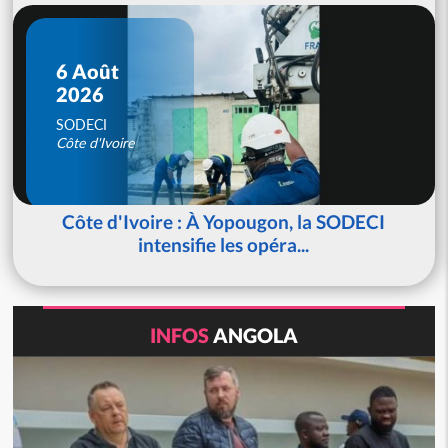
6 Août
2026
SODECI
Côte d'Ivoire
Côte d'Ivoire : À Yopougon, la SODECI
intensifie les opéra...
INFOS
ANGOLA