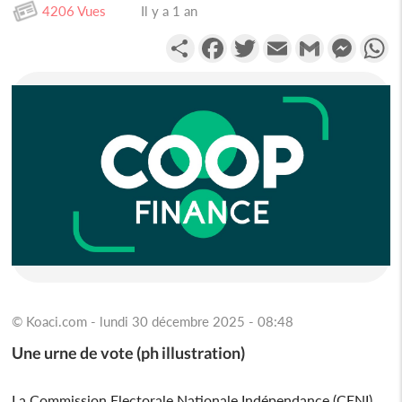
4206 Vues
Il y a 1 an
Partager
Facebook
Twitter
Email
Gmail
Messen
W
© Koaci.com - lundi 30 décembre 2025 - 08:48
Une urne de vote (ph illustration)
La Commission Electorale Nationale Indépendance (CENI)