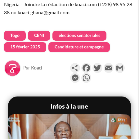
Nigeria - Joindre la rédaction de koaci.com (+228) 98 95 28
38 ou koaci.ghana@gmail.com –
Togo
CENI
élections sénatoriales
15 février 2025
Candidature et campagne
Partager
Facebook
Twitter
Email
Gmail
Par
Koaci
Messenger
WhatsApp
Infos à la une