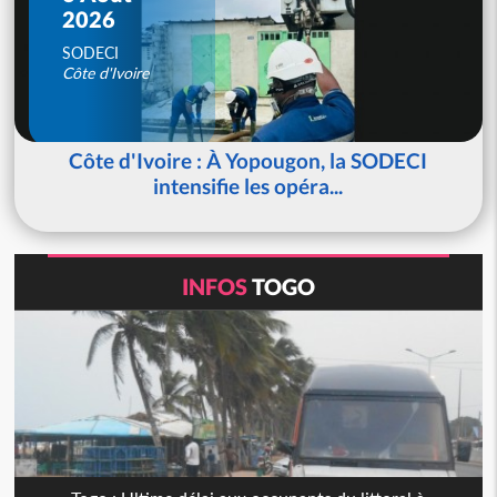
2026
SODECI
Côte d'Ivoire
Côte d'Ivoire : À Yopougon, la SODECI
intensifie les opéra...
INFOS
TOGO