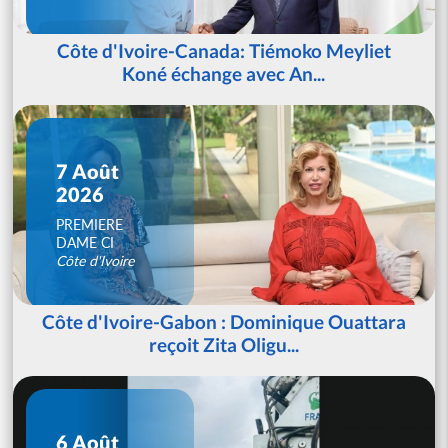
Côte d'Ivoire-Canada: Tiémoko Meyliet
Koné échange avec An...
7 Août
2026
PREMIERE
DAME CI
Côte d'Ivoire
Côte d'Ivoire-Gabon : Dominique Ouattara
reçoit Zita Oligu...
6 Août