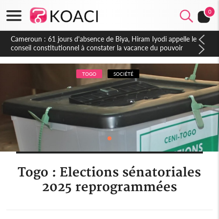
0
Côte d'Ivoire : Fin de la pagaille au PDCI-RDA, Lessiehi bannit
les mouvements sauvages
TOGO
SOCIÉTÉ
Togo : Elections sénatoriales
2025 reprogrammées