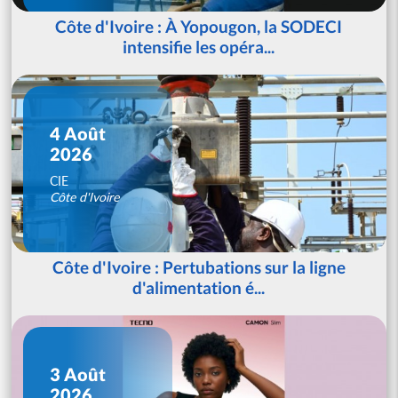
Côte d'Ivoire : À Yopougon, la SODECI
intensifie les opéra...
4 Août
2026
CIE
Côte d'Ivoire
Côte d'Ivoire : Pertubations sur la ligne
d'alimentation é...
3 Août
2026