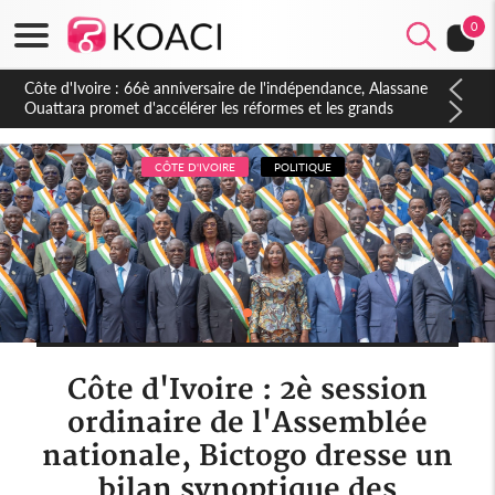
0
Côte d'Ivoire : À Abidjan, Amadou Oury Bah admire le modèle
ivoirien et veut s'en inspirer pour accélérer le développement
de la Guinée
CÔTE D'IVOIRE
POLITIQUE
Côte d'Ivoire : 2è session
ordinaire de l'Assemblée
nationale, Bictogo dresse un
bilan synoptique des