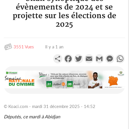
évènements de 2024 et se
projette sur les élections de
2025
3551 Vues
Il y a 1 an
Partager
Facebook
Twitter
Email
Gmail
Messen
W
© Koaci.com - mardi 31 décembre 2025 - 14:52
Députés, ce mardi à Abidjan