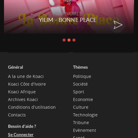
RAP IVOIRE
YILIM - BONNE PLACE
Général
Thèmes
A la une de Koaci
Politique
Koaci Côte d'Ivoire
Société
Koaci Afrique
Sport
Archives Koaci
Economie
Conditions d'utilisation
Culture
Contacts
Technologie
Tribune
Besoin d'aide ?
Evènement
Se Connecter
Santé