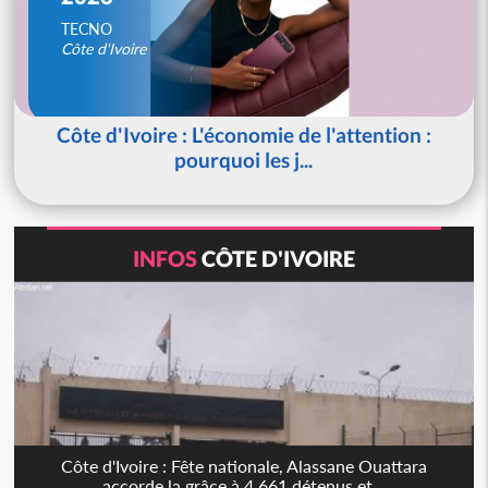
TECNO
Côte d'Ivoire
Côte d'Ivoire : L'économie de l'attention :
pourquoi les j...
INFOS
CÔTE D'IVOIRE
Côte d'Ivoire : Fête nationale, Alassane Ouattara
accorde la grâce à 4 661 détenus et...