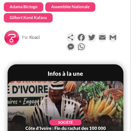
Adama Bictogo
Assemblée Nationale
Gilbert Koné Kafana
Partager
Facebook
Twitter
Email
Gmail
Par
Koaci
Messenger
WhatsApp
Infos à la une
SOCIÉTÉ
Côte d'Ivoire : Fin du rachat des 100 000