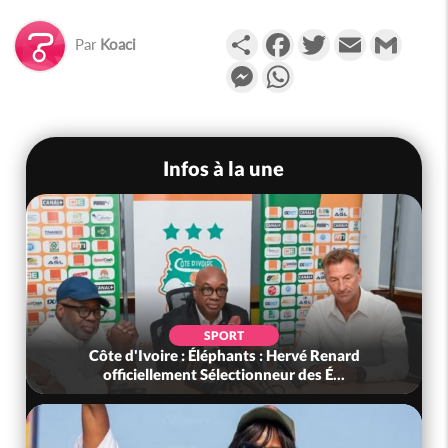
Partager
Facebook
Twitter
Email
Gmail
Par
Koaci
Messenger
WhatsApp
Infos à la une
SPORT
Côte d'Ivoire : Éléphants : Hervé Renard
officiellement Sélectionneur des É...