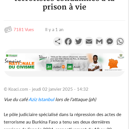
prison à vie
7181 Vues
Il y a 1 an
Partager
Facebook
Twitter
Email
Gmail
Messen
W
© Koaci.com - jeudi 02 janvier 2025 - 14:32
Vue du café
Aziz Istanbul
lors de l'attaque (ph)
Le pôle judiciaire spécialisé dans la répression des actes de
terrorisme au Burkina Faso a tenu ses deux dernières