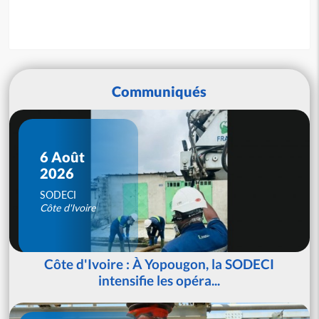
Communiqués
6 Août
2026
SODECI
Côte d'Ivoire
Côte d'Ivoire : À Yopougon, la SODECI
intensifie les opéra...