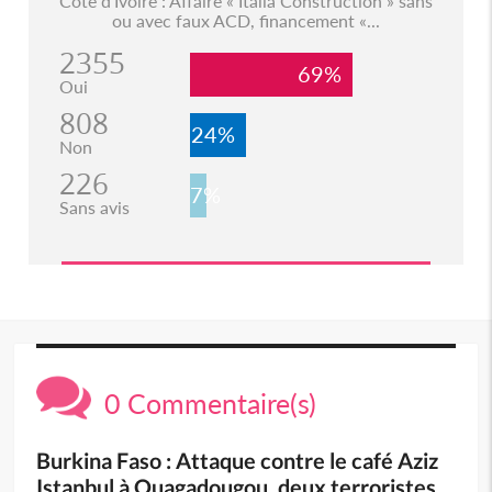
Côte d'Ivoire : Affaire « Italia Construction » sans
ou avec faux ACD, financement «...
2355
69%
Oui
808
24%
Non
226
7%
Sans avis
0 Commentaire(s)
Burkina Faso : Attaque contre le café Aziz
Istanbul à Ouagadougou, deux terroristes