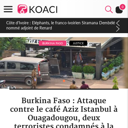
0
Cameroun : 5 combattants séparatistes neutralisés, le Mindef
dément les rumeurs d'exactions des civils
BURKINA FASO
JUSTICE
Burkina Faso : Attaque
contre le café Aziz Istanbul à
Ouagadougou, deux
terroristes condamnés à la