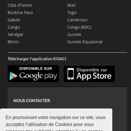
Côte d'Ivoire
Mali
Burkina Faso
Togo
Gabon
Cameroun
Congo
Congo (RDC)
Sénégal
Guinée
Bénin
Guinée Equatorial
Télécharger l'application KOACI
NOUS CONTACTER
contact@koaci.com
koaci@yahoo.fr
En poursuivant votre navigation sur ce site, vous
+225 07 08 85 52 93
acceptez l'utilisation de Cookies pour vous