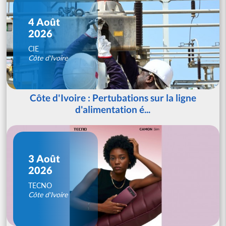
4 Août
2026
CIE
Côte d'Ivoire
Côte d'Ivoire : Pertubations sur la ligne
d'alimentation é...
3 Août
2026
TECNO
Côte d'Ivoire