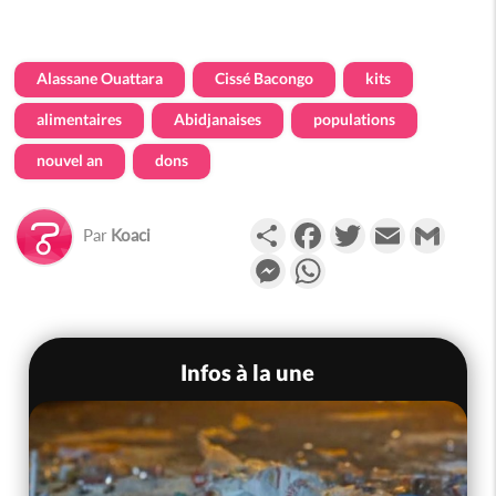
Alassane Ouattara
Cissé Bacongo
kits
alimentaires
Abidjanaises
populations
nouvel an
dons
Partager
Facebook
Twitter
Email
Gmail
Par
Koaci
Messenger
WhatsApp
Infos à la une