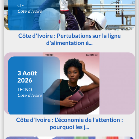
CIE
Côte d'Ivoire
Côte d'Ivoire : Pertubations sur la ligne
d'alimentation é...
3 Août
2026
TECNO
Côte d'Ivoire
Côte d'Ivoire : L'économie de l'attention :
pourquoi les j...