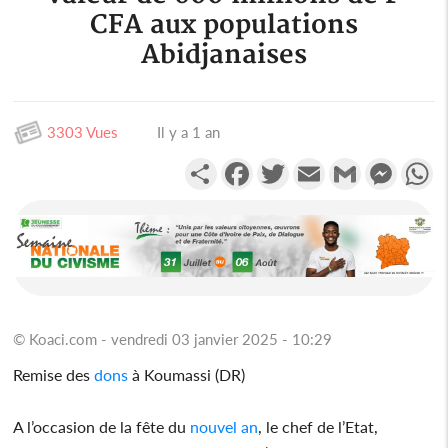
CFA aux populations
Abidjanaises
3303 Vues
Il y a 1 an
Partager
Facebook
Twitter
Email
Gmail
Messen
W
© Koaci.com - vendredi 03 janvier 2025 - 10:29
Remise des
dons
à Koumassi (DR)
A l’occasion de la fête du
nouvel an
, le chef de l’Etat,