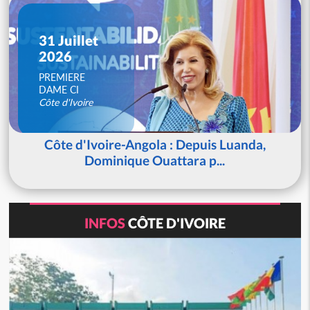
31 Juillet
2026
PREMIERE
DAME CI
Côte d'Ivoire
Côte d'Ivoire-Angola : Depuis Luanda,
Dominique Ouattara p...
INFOS
CÔTE D'IVOIRE