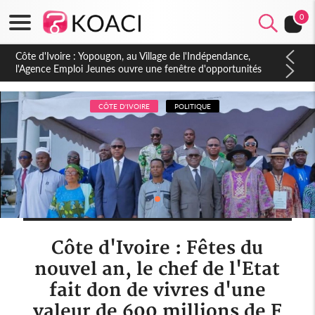
0
Côte d'Ivoire : CHU de Treichville, après la fronde, les agents
contractuels obtiennent un accord avec la direction sur les
arriérés du SMIG 2023
CÔTE D'IVOIRE
POLITIQUE
Côte d'Ivoire : Fêtes du
nouvel an, le chef de l'Etat
fait don de vivres d'une
valeur de 600 millions de F