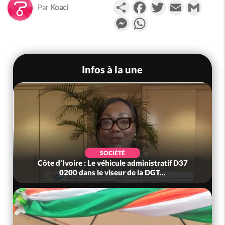
Partager
Facebook
Twitter
Email
Gmail
Par
Koaci
Messenger
WhatsApp
Infos à la une
SOCIÉTÉ
Côte d'Ivoire : Le véhicule administratif D37
Côte d
0200 dans le viseur de la DGT...