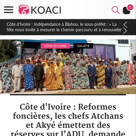
0
Côte d'Ivoire : Indépendance à Blahou, le sous-préfet : « La
fête nous invite à mesurer le chemin parcouru et à renouveler
notre engagement collectif en faveur du développement »
CÔTE D'IVOIRE
SOCIÉTÉ
Côte d'Ivoire : Reformes
foncières, les chefs Atchans
et Akyé émettent des
réserves sur l'ADU, demande