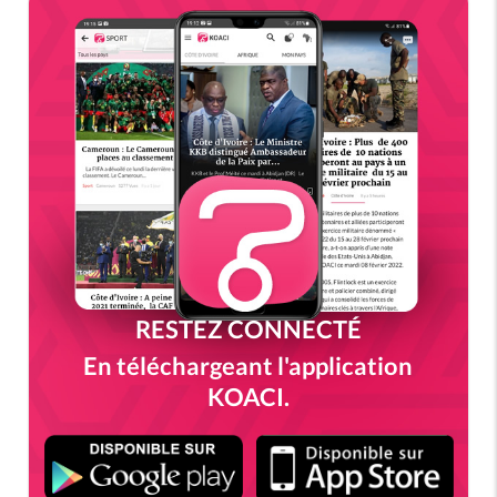
RESTEZ CONNECTÉ
En téléchargeant l'application
KOACI.