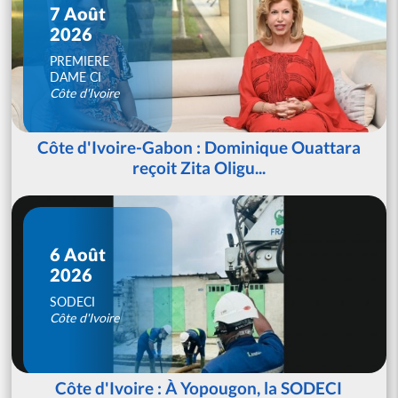
7 Août
2026
PREMIERE
DAME CI
Côte d'Ivoire
Côte d'Ivoire-Gabon : Dominique Ouattara
reçoit Zita Oligu...
6 Août
2026
SODECI
Côte d'Ivoire
Côte d'Ivoire : À Yopougon, la SODECI