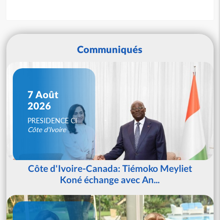
Communiqués
7 Août
2026
PRESIDENCE CI
Côte d'Ivoire
Côte d'Ivoire-Canada: Tiémoko Meyliet
Koné échange avec An...