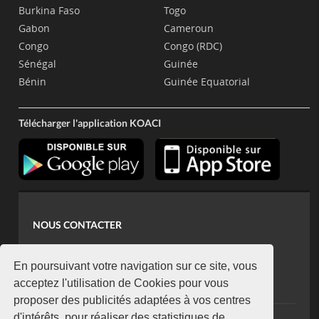
Burkina Faso
Togo
Gabon
Cameroun
Congo
Congo (RDC)
Sénégal
Guinée
Bénin
Guinée Equatorial
Télécharger l'application KOACI
NOUS CONTACTER
contact@koaci.com
koaci@yahoo.fr
En poursuivant votre navigation sur ce site, vous
+225 07 08 85 52 93
acceptez l'utilisation de Cookies pour vous
proposer des publicités adaptées à vos centres
d'intérêts, pour réaliser des statistiques de