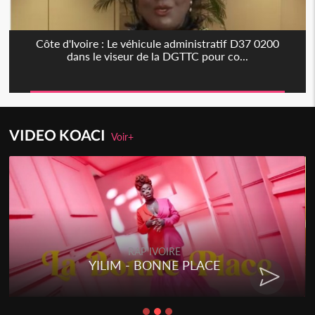
Côte d'Ivoire : Le véhicule administratif D37 0200
dans le viseur de la DGTTC pour co...
VIDEO KOACI
Voir+
IVOIRE
RAP IVOI
ONNE PLACE
RENARD BARAKIS
CHA