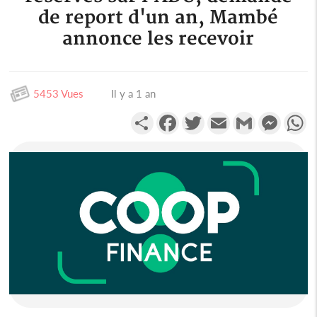
de report d'un an, Mambé
annonce les recevoir
5453 Vues
Il y a 1 an
Partager
Facebook
Twitter
Email
Gmail
Messen
W