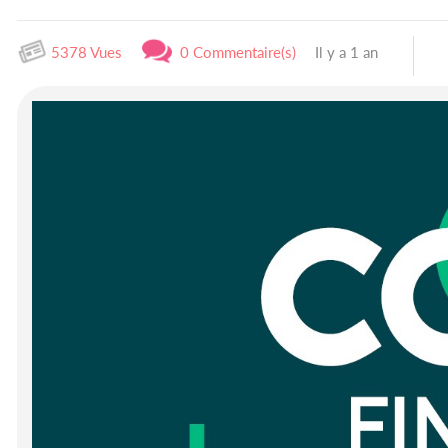
5378 Vues
0 Commentaire(s)
Il y a 1 an