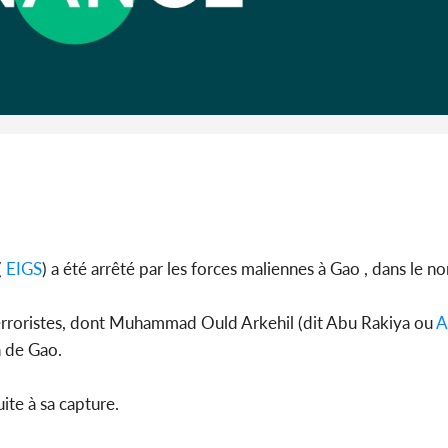
Côte 
anni
l'Indépend
Dé
(
EIGS
) a été arrêté par les forces maliennes à Gao , dans le no
terroristes, dont Muhammad Ould Arkehil (dit Abu Rakiya ou
A
n de Gao.
ite à sa capture.