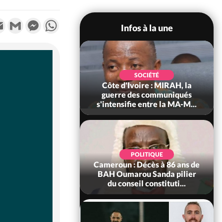
k
tter
Email
Gmail
Messenger
WhatsApp
Infos à la une
SOCIÉTÉ
SOCIÉTÉ
voire : Man, deux
Côte d'Ivoire : MIRAH, la
périssent dans un
guerre des communiqués
incendie
s'intensifie entre la MA-M...
SOCIÉTÉ
POLITIQUE
ire : Daloa, il tue
Cameroun : Décès à 86 ans de
ègue et cache 38
BAH Oumarou Sanda pilier
s dans une fo...
du conseil constituti...