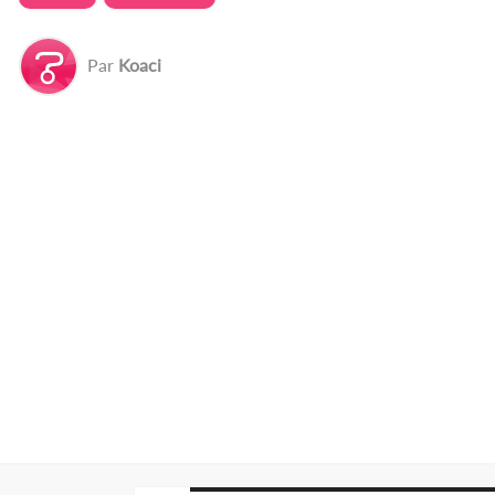
Par
Koaci