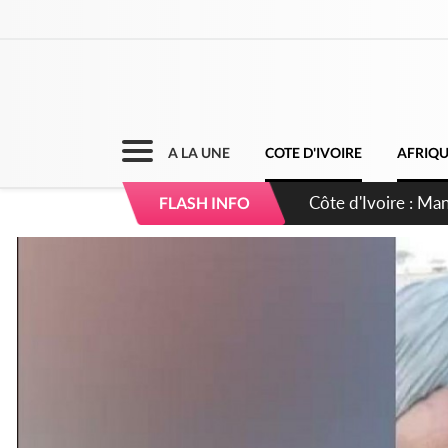
A LA UNE
COTE D'IVOIRE
AFRIQ
Côte d'Ivoire : Séi
FLASH INFO
dépigmentants da