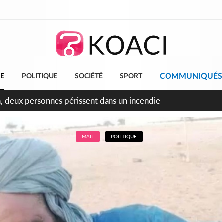
COMMUNIQUÉS
UE
POLITIQUE
SOCIÉTÉ
SPORT
leu, la célébration de la fête nationale transformée en vaste 
ngereux
MALI
POLITIQUE