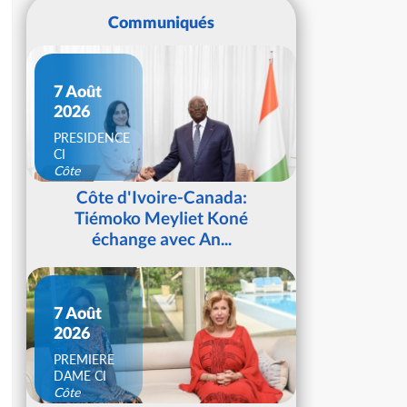
Communiqués
7 Août
2026
PRESIDENCE
CI
Côte
d'Ivoire
Côte d'Ivoire-Canada:
Tiémoko Meyliet Koné
échange avec An...
7 Août
2026
PREMIERE
DAME CI
Côte