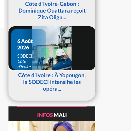
d'Ivoire
Côte d'Ivoire-Gabon :
Dominique Ouattara reçoit
Zita Oligu...
6 Août
2026
SODECI
Côte
d'Ivoire
Côte d'Ivoire : À Yopougon,
la SODECI intensifie les
opéra...
INFOS
MALI