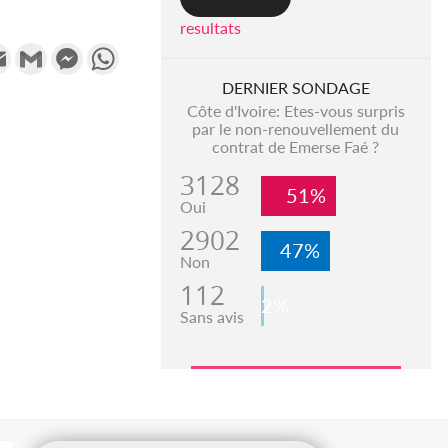
resultats
k
tter
Email
Gmail
Messenger
WhatsApp
DERNIER SONDAGE
Côte d'Ivoire: Etes-vous surpris
par le non-renouvellement du
contrat de Emerse Faé ?
3128
51%
Oui
2902
47%
Non
112
2%
Sans avis