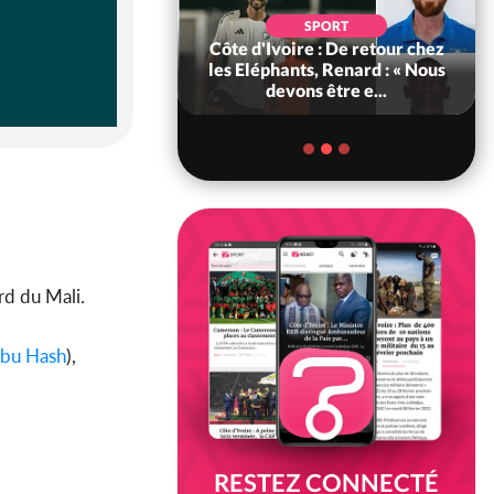
POLITIQUE
d'Ivoire : 66e
SPORT
versaire de
Côte d'Ivoire : De retour chez
ance, les Forces de
les Eléphants, Renard : « Nous
fense e...
devons être e...
rd du Mali.
bu Hash
),
RESTEZ CONNECTÉ