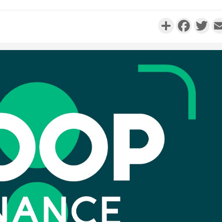
Partager
Faceboo
Twi
Côte d'I
personnes 
Côte d'Ivo
son coll
million