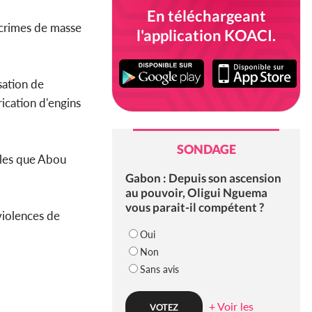
En téléchargeant
 crimes de masse
l'application KOACI.
sation de
rication d'engins
SONDAGE
elles que Abou
Gabon : Depuis son ascension
au pouvoir, Oligui Nguema
vous parait-il compétent ?
violences de
Oui
Non
Sans avis
+ Voir les