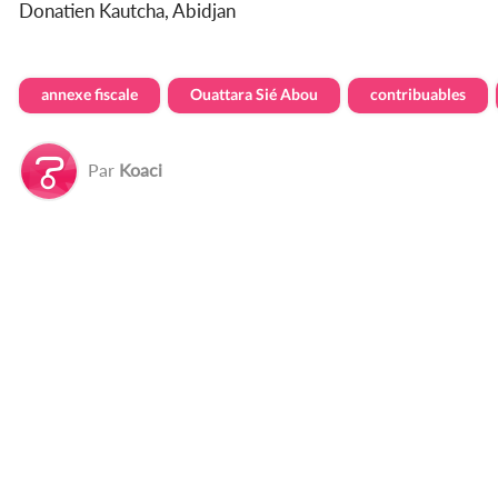
Donatien Kautcha, Abidjan
annexe fiscale
Ouattara Sié Abou
contribuables
Par
Koaci