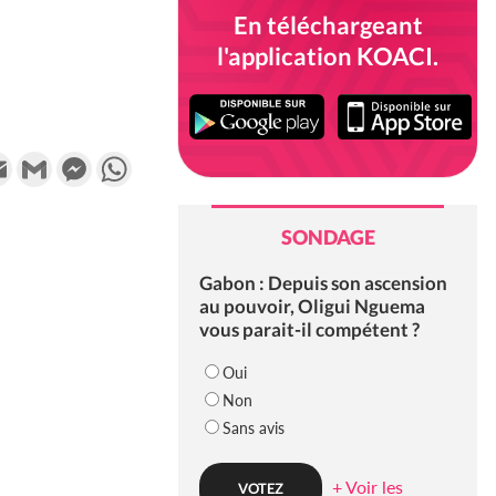
En téléchargeant
l'application KOACI.
k
tter
Email
Gmail
Messenger
WhatsApp
SONDAGE
Gabon : Depuis son ascension
au pouvoir, Oligui Nguema
vous parait-il compétent ?
Oui
Non
Sans avis
+ Voir les