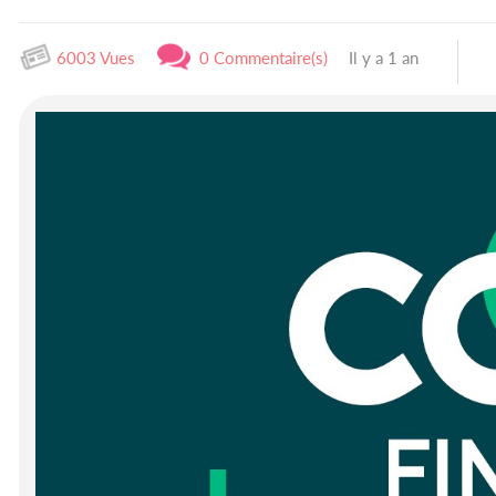
6003 Vues
0 Commentaire(s)
Il y a 1 an