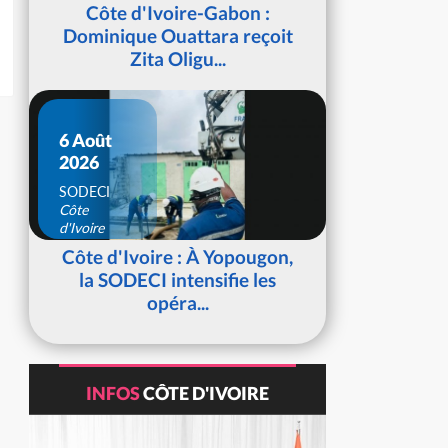
d'Ivoire
Côte d'Ivoire-Gabon :
Dominique Ouattara reçoit
Zita Oligu...
6 Août
2026
SODECI
Côte
d'Ivoire
Côte d'Ivoire : À Yopougon,
la SODECI intensifie les
opéra...
INFOS
CÔTE D'IVOIRE