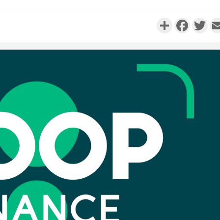
Partager
Faceboo
Twi
Camero
d'absenc
Iyodi ap
Côte d'I
promet des
les dégu