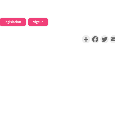
législation
vigeur
Partager
Faceboo
Twi