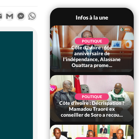
k
tter
Email
Gmail
Messenger
WhatsApp
Infos à la une
POLITIQUE
POLITIQUE
un : 61 jours
Côte d'Ivoire : 66è
e de Biya, Hiram
anniversaire de
pelle le conseil
l'indépendance, Alassane
const...
Ouattara prome...
SOCIÉTÉ
POLITIQUE
voire : Ouattara
Côte d'Ivoire : Décrispation ?
 sanctions contre
Mamadou Traoré ex
erpissements i...
conseiller de Soro a recou...