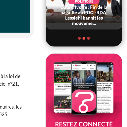
POLITIQUE
Côte d'Ivoire : Fin de la
POLITIQUE
re : Fête nationale,
pagaille au PDCI-RDA,
Ouattara accorde
Lessiehi bannit les
âce à 4 661...
mouveme...
à la loi de
iel n°21,
taires, les
2025.
RESTEZ CONNECTÉ