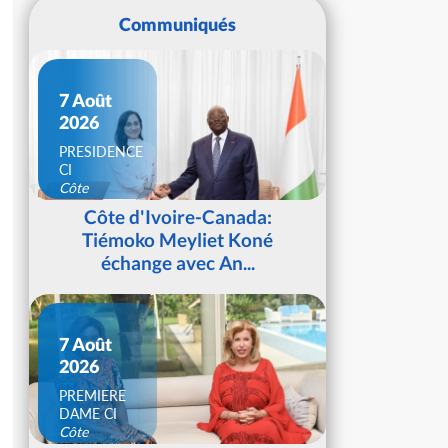
Communiqués
7 Août
2026
PRESIDENCE
CI
Côte
d'Ivoire
Côte d'Ivoire-Canada:
Tiémoko Meyliet Koné
échange avec An...
7 Août
2026
PREMIERE
DAME CI
Côte