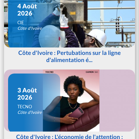
4 Août
2026
CIE
Côte d'Ivoire
Côte d'Ivoire : Pertubations sur la ligne
d'alimentation é...
3 Août
2026
TECNO
Côte d'Ivoire
Côte d'Ivoire : L'économie de l'attention :