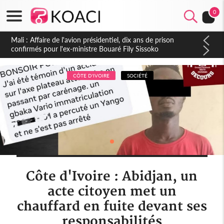
0
Nigeria : Le Togo et le Cameroun principaux acheteurs des
produits de la raffinerie Dangote en juillet
CÔTE D'IVOIRE
SOCIÉTÉ
Côte d'Ivoire : Abidjan, un
acte citoyen met un
chauffard en fuite devant ses
responsabilités