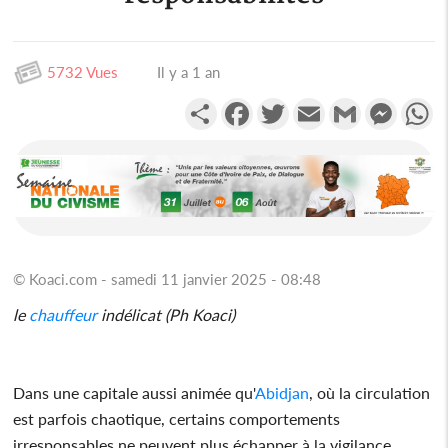
5732 Vues
Il y a 1 an
Partager
Facebook
Twitter
Email
Gmail
Messen
W
© Koaci.com - samedi 11 janvier 2025 - 08:48
le
chauffeur
indélicat (Ph Koaci)
Dans une capitale aussi animée qu'
Abidjan
, où la circulation
est parfois chaotique, certains comportements
irresponsables ne peuvent plus échapper à la vigilance