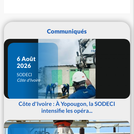
Communiqués
6 Août
2026
SODECI
Côte d'Ivoire
Côte d'Ivoire : À Yopougon, la SODECI
intensifie les opéra...