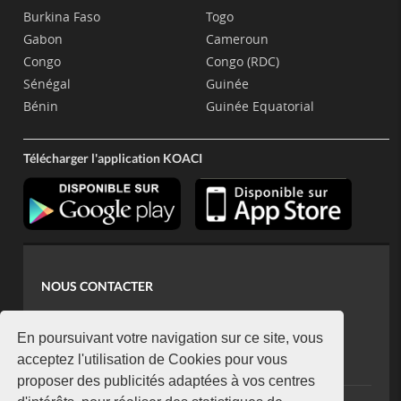
Burkina Faso
Togo
Gabon
Cameroun
Congo
Congo (RDC)
Sénégal
Guinée
Bénin
Guinée Equatorial
Télécharger l'application KOACI
NOUS CONTACTER
contact@koaci.com
koaci@yahoo.fr
En poursuivant votre navigation sur ce site, vous
+225 07 08 85 52 93
acceptez l'utilisation de Cookies pour vous
proposer des publicités adaptées à vos centres