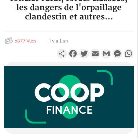
les dangers de l'orpaillage
clandestin et autres...
6877 Vues
Il y a 1 an
Partager
Facebook
Twitter
Email
Gmail
Messen
W