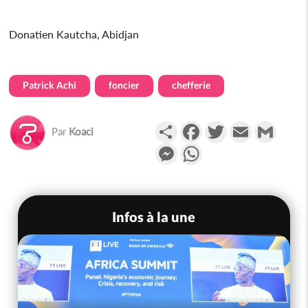
Donatien Kautcha, Abidjan
Patrick Achi
foncier
chefferie
Partager
Facebook
Twitter
Email
Gmail
Par
Koaci
Messenger
WhatsApp
Infos à la une