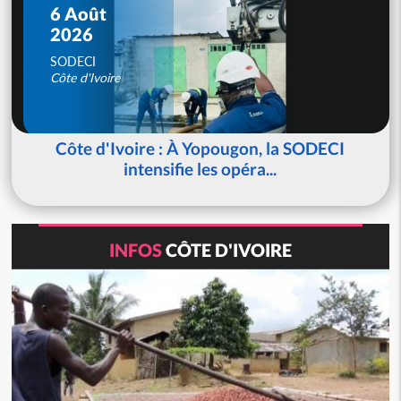
6 Août
2026
SODECI
Côte d'Ivoire
Côte d'Ivoire : À Yopougon, la SODECI
intensifie les opéra...
INFOS
CÔTE D'IVOIRE