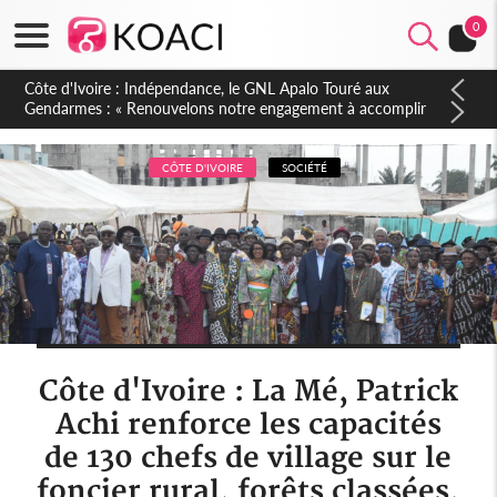
0
Sierra Leone : Un projet de réforme constitutionnelle en
gestation, points clés des amendements, un exclu d'avance
CÔTE D'IVOIRE
SOCIÉTÉ
Côte d'Ivoire : La Mé, Patrick
Achi renforce les capacités
de 130 chefs de village sur le
foncier rural, forêts classées,