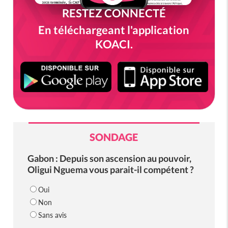
RESTEZ CONNECTÉ
En téléchargeant l'application
KOACI.
SONDAGE
Gabon : Depuis son ascension au pouvoir,
Oligui Nguema vous parait-il compétent ?
Oui
Non
Sans avis