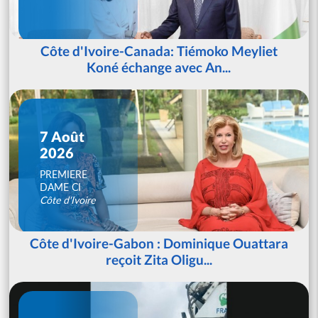
Côte d'Ivoire-Canada: Tiémoko Meyliet
Koné échange avec An...
7 Août
2026
PREMIERE
DAME CI
Côte d'Ivoire
Côte d'Ivoire-Gabon : Dominique Ouattara
reçoit Zita Oligu...