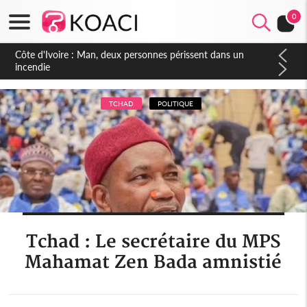
0
Côte d'Ivoire : Séileu, la célébration de la fête nationale
transformée en vaste campagne contre les produits
dépigmentants dangereux
TCHAD
POLITIQUE
Tchad : Le secrétaire du MPS
Mahamat Zen Bada amnistié