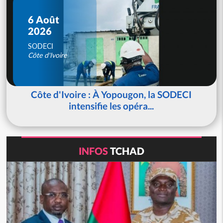
6 Août
2026
SODECI
Côte d'Ivoire
Côte d'Ivoire : À Yopougon, la SODECI
intensifie les opéra...
INFOS
TCHAD