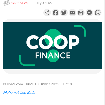
1635 Vues
Il y a 1 an
Partager
Facebook
Twitter
Email
Gmail
Messen
W
© Koaci.com - lundi 13 janvier 2025 - 19:18
Mahamat Zen Bada