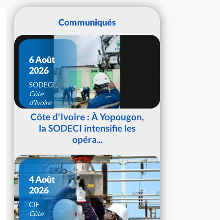
Communiqués
6 Août
2026
SODECI
Côte
d'Ivoire
Côte d'Ivoire : À Yopougon,
la SODECI intensifie les
opéra...
4 Août
2026
CIE
Côte