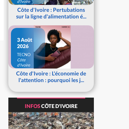
d'Ivoire
Côte d'Ivoire : Pertubations
sur la ligne d'alimentation é...
3 Août
2026
TECNO
Côte
d'Ivoire
Côte d'Ivoire : L'économie de
l'attention : pourquoi les j...
INFOS
CÔTE D'IVOIRE