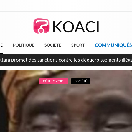
COMMUNIQUÉS
UE
POLITIQUE
SOCIÉTÉ
SPORT
 anniversaire de l'indépendance, Alassane Ouattara promet d'a
ents pour une nation plus forte et plus prospère
CÔTE D'IVOIRE
SOCIÉTÉ