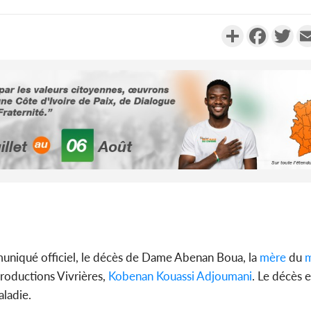
Partager
Faceboo
Twi
Côte d'I
promet des
les dégu
Côte d'Ivoi
Alassane 
niqué officiel, le décès de Dame Abenan Boua, la
mère
du
m
la gr
roductions Vivrières,
Kobenan Kouassi Adjoumani
. Le décès e
aladie.