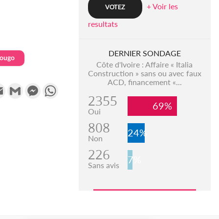
+ Voir les
resultats
DERNIER SONDAGE
ougo
Côte d'Ivoire : Affaire « Italia
Construction » sans ou avec faux
ACD, financement «...
k
tter
Email
Gmail
Messenger
WhatsApp
2355
69%
Oui
808
24%
Non
226
7%
Sans avis