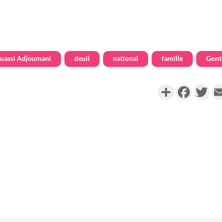
uassi Adjoumani
deuil
national
famille
Gont
Partager
Faceboo
Twi