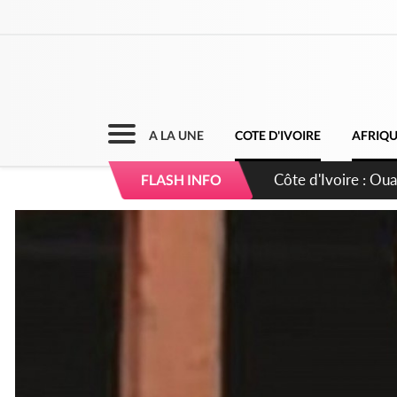
A LA UNE
COTE D'IVOIRE
AFRIQ
Côte d'Ivoire : 66è
FLASH INFO
grands investissem