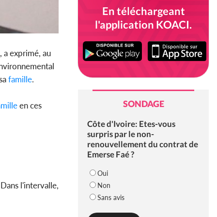
En téléchargeant
l'application KOACI.
, a exprimé, au
Environnemental
sa
famille
.
SONDAGE
mille
en ces
Côte d'Ivoire: Etes-vous
surpris par le non-
renouvellement du contrat de
Emerse Faé ?
Oui
ns l'intervalle,
Non
Sans avis