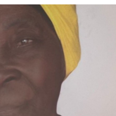
Côte 
anni
l'indépe
Ouatt