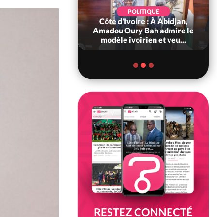
POLITIQUE
d'Ivoire : 66è
POLITIQUE
versaire de
Côte d'Ivoire : À Abidjan,
ndance, Alassane
Amadou Oury Bah admire le
ara prome...
modèle ivoirien et veu...
RESTEZ CONNECTÉ