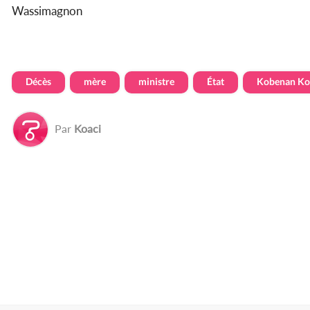
Wassimagnon
Décès
mère
ministre
État
Kobenan Ko
Par
Koaci