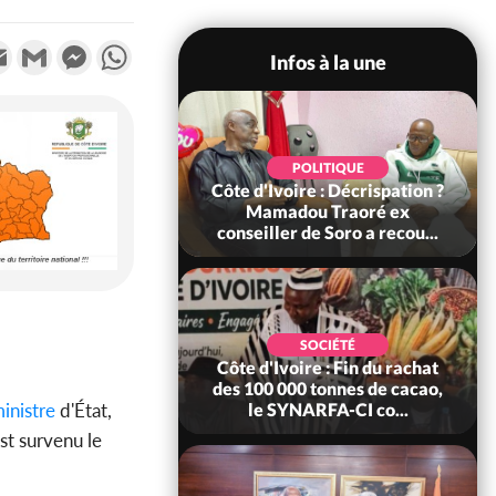
k
tter
Email
Gmail
Messenger
WhatsApp
Infos à la une
SOCIÉTÉ
POLITIQUE
voire : Ouattara
Côte d'Ivoire : Décrispation ?
 sanctions contre
Mamadou Traoré ex
erpissements i...
conseiller de Soro a recou...
POLITIQUE
SOCIÉTÉ
re : Fête nationale,
Côte d'Ivoire : Fin du rachat
Ouattara accorde
des 100 000 tonnes de cacao,
inistre
d'État,
âce à 4 661...
le SYNARFA-CI co...
st survenu le