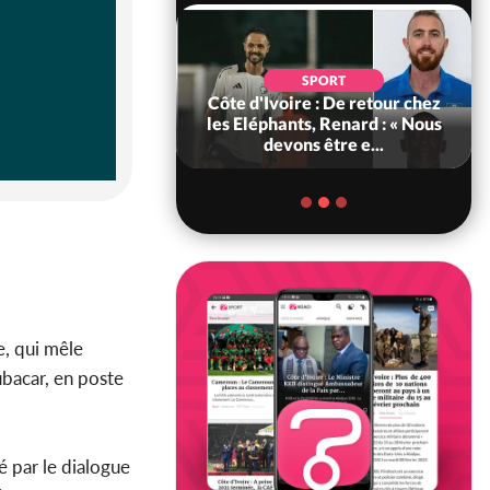
POLITIQUE
d'Ivoire : 66e
SPORT
versaire de
Côte d'Ivoire : De retour chez
ance, les Forces de
les Eléphants, Renard : « Nous
fense e...
devons être e...
e, qui mêle
bacar, en poste
é par le dialogue