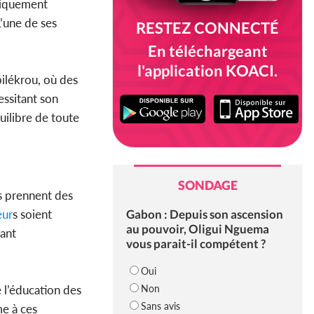
ysiquement
L’une de ses
RESTEZ CONNECTÉ
En téléchargeant
l'application KOACI.
bilékrou, où des
essitant son
uilibre de toute
SONDAGE
ts prennent des
Gabon : Depuis son ascension
eur
s soient
au pouvoir, Oligui Nguema
tant
vous parait-il compétent ?
Oui
Non
e l’éducation des
Sans avis
me à ces