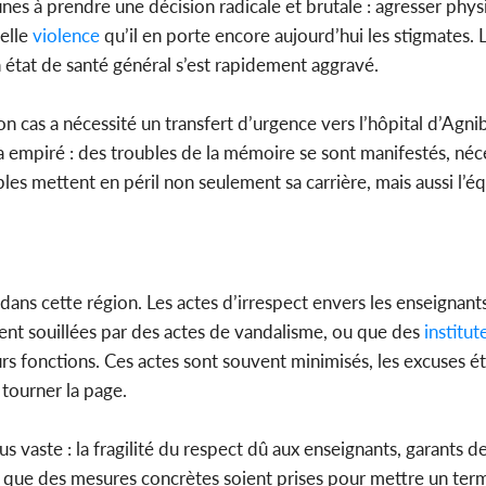
unes à prendre une décision radicale et brutale : agresser ph
telle
violence
qu’il en porte encore aujourd’hui les stigmates. 
 état de santé général s’est rapidement aggravé.
n cas a nécessité un transfert d’urgence vers l’hôpital d’Agni
 a empiré : des troubles de la mémoire se sont manifestés, néc
bles mettent en péril non seulement sa carrière, mais aussi l’éq
dans cette région. Les actes d’irrespect envers les enseignan
oient souillées par des actes de vandalisme, ou que des
institut
rs fonctions. Ces actes sont souvent minimisés, les excuses é
tourner la page.
 vaste : la fragilité du respect dû aux enseignants, garants d
gent que des mesures concrètes soient prises pour mettre un ter