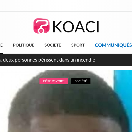
COMMUNIQUÉS
UE
POLITIQUE
SOCIÉTÉ
SPORT
leu, la célébration de la fête nationale transformée en vaste 
ngereux
CÔTE D'IVOIRE
SOCIÉTÉ