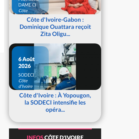
DAME CI
Côte
d'Ivoire
Côte d'Ivoire-Gabon :
Dominique Ouattara reçoit
Zita Oligu...
6 Août
2026
SODECI
Côte
d'Ivoire
Côte d'Ivoire : À Yopougon,
la SODECI intensifie les
opéra...
INFOS
CÔTE D'IVOIRE