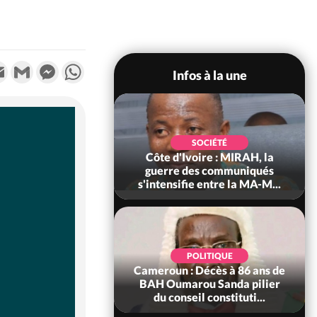
k
tter
Email
Gmail
Messenger
WhatsApp
Infos à la une
SOCIÉTÉ
SOCIÉTÉ
voire : Man, deux
Côte d'Ivoire : MIRAH, la
périssent dans un
guerre des communiqués
incendie
s'intensifie entre la MA-M...
SOCIÉTÉ
POLITIQUE
ire : Daloa, il tue
Cameroun : Décès à 86 ans de
ègue et cache 38
BAH Oumarou Sanda pilier
s dans une fo...
du conseil constituti...