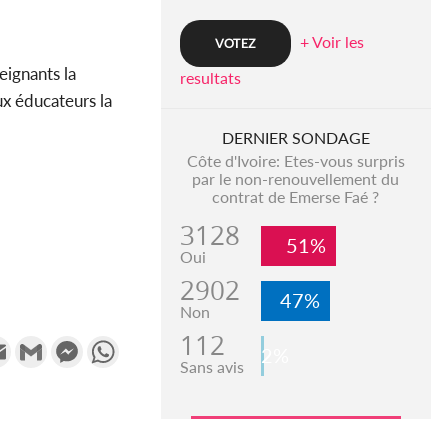
+ Voir les
eignants la
resultats
ux éducateurs la
DERNIER SONDAGE
Côte d'Ivoire: Etes-vous surpris
par le non-renouvellement du
contrat de Emerse Faé ?
3128
51%
Oui
2902
47%
Non
112
k
tter
Email
Gmail
Messenger
WhatsApp
2%
Sans avis