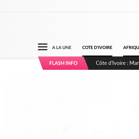
A LA UNE
COTE D'IVOIRE
AFRIQ
Côte d'Ivoire : Séi
FLASH INFO
dépigmentants da