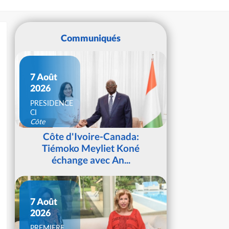
Communiqués
7 Août
2026
PRESIDENCE
CI
Côte
d'Ivoire
Côte d'Ivoire-Canada:
Tiémoko Meyliet Koné
échange avec An...
7 Août
2026
PREMIERE