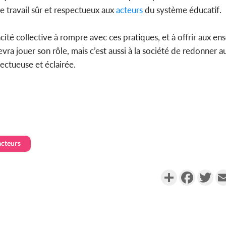
e travail sûr et respectueux aux
acteurs
du système éducatif.
ité collective à rompre avec ces pratiques, et à offrir aux ens
evra jouer son rôle, mais c’est aussi à la société de redonner a
pectueuse et éclairée.
acteurs
Partager
Faceboo
Twi