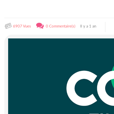
6907 Vues
0 Commentaire(s)
Il y a 1 an