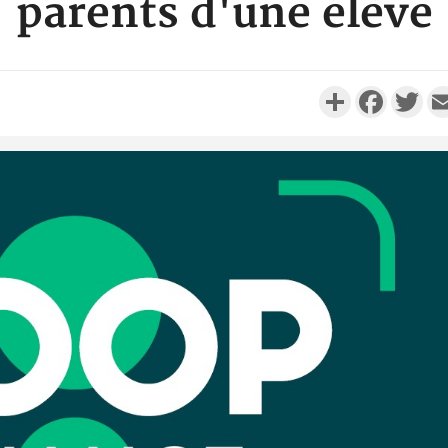
parents d'une élève
Partager
Faceboo
Twi
Côte d'I
personnes 
Côte d'Ivo
son coll
million