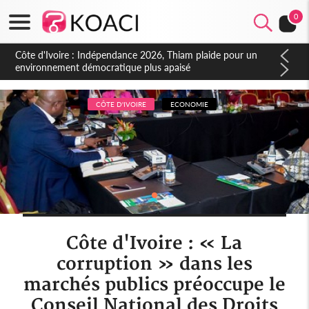
0
Côte d'Ivoire : Concours INFAS 2026, les convocations
seront disponibles à compter du samedi
CÔTE D'IVOIRE
ECONOMIE
Côte d'Ivoire : « La
corruption » dans les
marchés publics préoccupe le
Conseil National des Droits