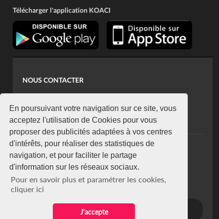
Télécharger l'application KOACI
NOUS CONTACTER
contact@koaci.com
koaci@yahoo.fr
En poursuivant votre navigation sur ce site, vous
+225 07 08 85 52 93
acceptez l'utilisation de Cookies pour vous
proposer des publicités adaptées à vos centres
d'intérêts, pour réaliser des statistiques de
NEWSLETTER
navigation, et pour faciliter le partage
Restez connecté via notre newsletter
d'information sur les réseaux sociaux.
S'abonner
Pour en savoir plus et paramétrer les cookies,
Se désabonner
cliquer ici
J'accepte