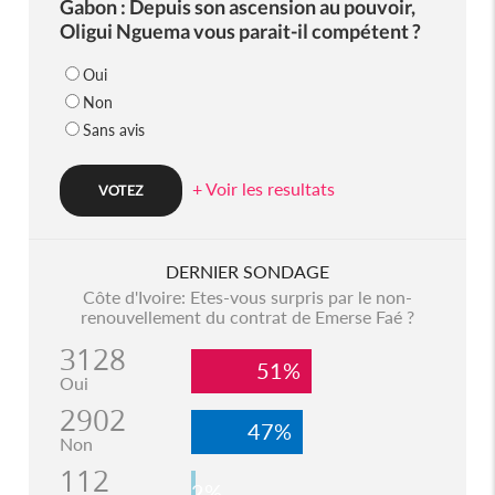
Gabon : Depuis son ascension au pouvoir,
Oligui Nguema vous parait-il compétent ?
Oui
Non
Sans avis
+ Voir les resultats
DERNIER SONDAGE
Côte d'Ivoire: Etes-vous surpris par le non-
renouvellement du contrat de Emerse Faé ?
3128
51%
Oui
2902
47%
Non
112
2%