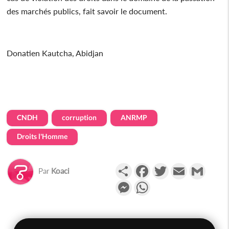
des marchés publics, fait savoir le document.
Donatien Kautcha, Abidjan
CNDH
corruption
ANRMP
Droits l'Homme
Partager
Facebook
Twitter
Email
Gmail
Par
Koaci
Messenger
WhatsApp