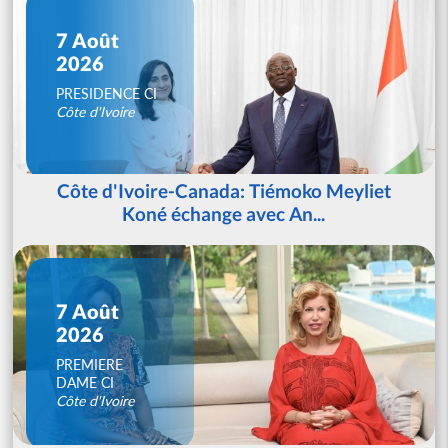
7 Août
2026
PRESIDENCE CI
Côte d'Ivoire
Côte d'Ivoire-Canada: Tiémoko Meyliet
Koné échange avec An...
7 Août
2026
PREMIERE
DAME CI
Côte d'Ivoire