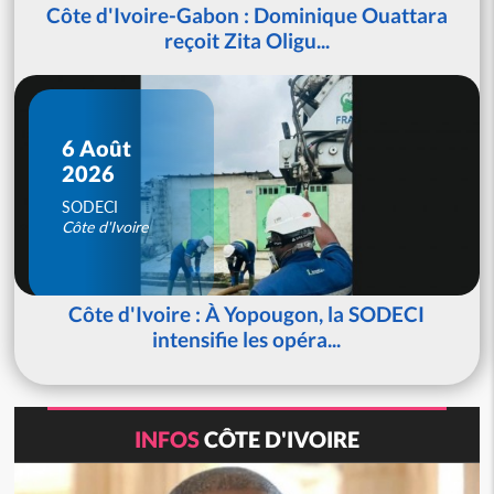
Côte d'Ivoire-Gabon : Dominique Ouattara
reçoit Zita Oligu...
6 Août
2026
SODECI
Côte d'Ivoire
Côte d'Ivoire : À Yopougon, la SODECI
intensifie les opéra...
INFOS
CÔTE D'IVOIRE