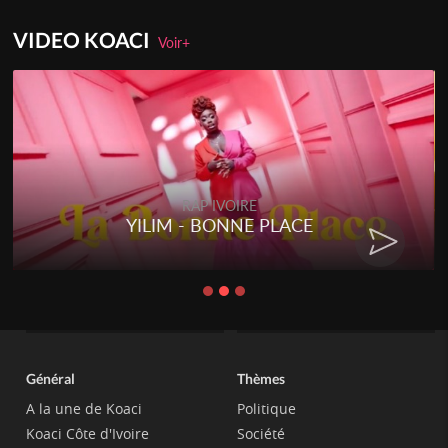
VIDEO KOACI
Voir+
RAP IVOIRE
YILIM - BONNE PLACE
Général
Thèmes
A la une de Koaci
Politique
Koaci Côte d'Ivoire
Société