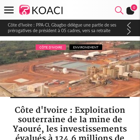
0
Côte d'Ivoire : PPA-CI, Gbagbo délègue une partie de ses
prérogatives de président à 05 cadres, vers sa retraite
politique ?
CÔTE D'IVOIRE
ENVIRONEMENT
Côte d'Ivoire : Exploitation
souterraine de la mine de
Yaouré, les investissements
évalués à 124,6 millions de