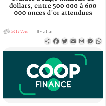
dollars, entre 500 000 à 600
000 onces d'or attendues
5613 Vues
Il y a 1 an
Partager
Facebook
Twitter
Email
Gmail
Messen
W