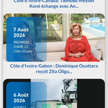
Côte d'Ivoire-Canada: Tiémoko Meyliet
Koné échange avec An...
7 Août
2026
PREMIERE
DAME CI
Côte d'Ivoire
Côte d'Ivoire-Gabon : Dominique Ouattara
reçoit Zita Oligu...
6 Août
2026
SODECI