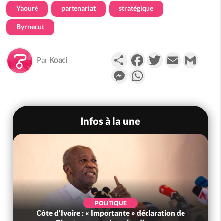
Yaouré
partenariat
stratégique
Byrnecut
Partager
Facebook
Twitter
Email
Gmail
Par
Koaci
Messenger
WhatsApp
Infos à la une
POLITIQUE
Côte d'Ivoire : « Importante » déclaration de