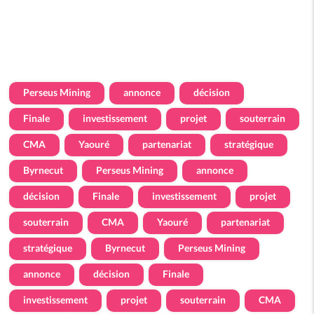
Perseus Mining
annonce
décision
Finale
investissement
projet
souterrain
CMA
Yaouré
partenariat
stratégique
Byrnecut
Perseus Mining
annonce
décision
Finale
investissement
projet
souterrain
CMA
Yaouré
partenariat
stratégique
Byrnecut
Perseus Mining
annonce
décision
Finale
investissement
projet
souterrain
CMA