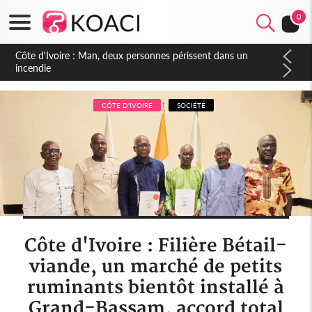
0
Côte d'Ivoire : Séileu, la célébration de la fête nationale
transformée en vaste campagne contre les produits
dépigmentants dangereux
CÔTE D'IVOIRE
SOCIÉTÉ
Côte d'Ivoire : Filière Bétail-
viande, un marché de petits
ruminants bientôt installé à
Grand-Bassam, accord total