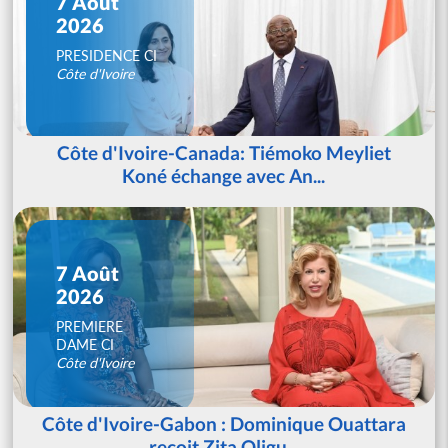
7 Août
2026
PRESIDENCE CI
Côte d'Ivoire
Côte d'Ivoire-Canada: Tiémoko Meyliet
Koné échange avec An...
7 Août
2026
PREMIERE
DAME CI
Côte d'Ivoire
Côte d'Ivoire-Gabon : Dominique Ouattara
reçoit Zita Oligu...