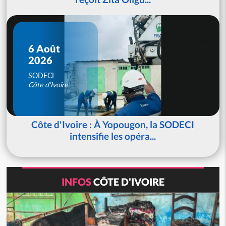
6 Août
2026
SODECI
Côte d'Ivoire
Côte d'Ivoire : À Yopougon, la SODECI
intensifie les opéra...
INFOS
CÔTE D'IVOIRE