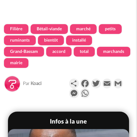
Filière
Bétail-viande
marché
petits
ruminants
bientôt
installé
Grand-Bassam
accord
total
marchands
mairie
Partager
Facebook
Twitter
Email
Gmail
Par
Koaci
Messenger
WhatsApp
Infos à la une