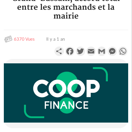
entre les marchands et la
mairie
6370 Vues
Il y a 1 an
Partager
Facebook
Twitter
Email
Gmail
Messen
W