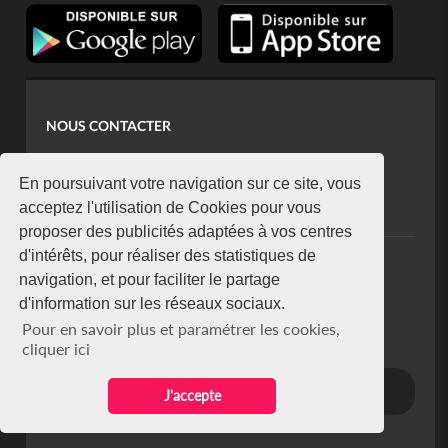
NOUS CONTACTER
contact@koaci.com
koaci@yahoo.fr
En poursuivant votre navigation sur ce site, vous
+225 07 08 85 52 93
acceptez l'utilisation de Cookies pour vous
proposer des publicités adaptées à vos centres
d'intérêts, pour réaliser des statistiques de
NEWSLETTER
navigation, et pour faciliter le partage
Restez connecté via notre newsletter
d'information sur les réseaux sociaux.
S'abonner
Pour en savoir plus et paramétrer les cookies,
Se désabonner
cliquer ici
J'accepte