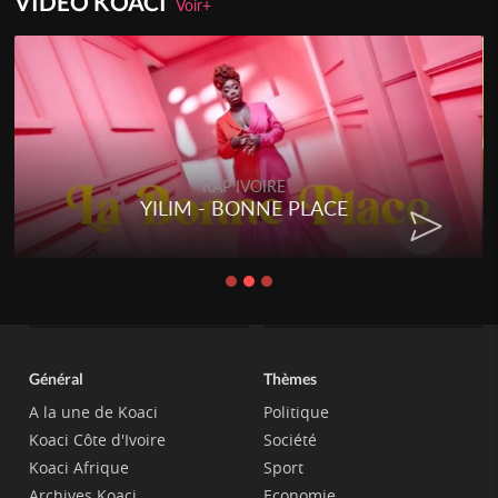
VIDEO KOACI
Voir+
RAP IVOIRE
YILIM - BONNE PLACE
Général
Thèmes
A la une de Koaci
Politique
Koaci Côte d'Ivoire
Société
Koaci Afrique
Sport
Archives Koaci
Economie