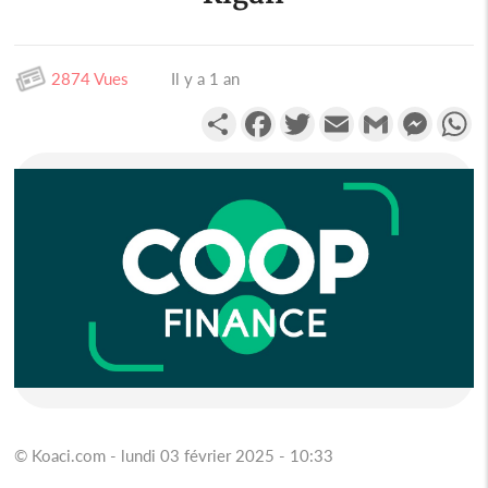
2874 Vues
Il y a 1 an
Partager
Facebook
Twitter
Email
Gmail
Messen
W
© Koaci.com - lundi 03 février 2025 - 10:33