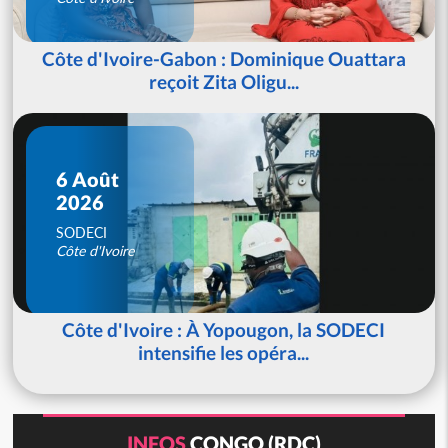
Côte d'Ivoire-Gabon : Dominique Ouattara
reçoit Zita Oligu...
6 Août
2026
SODECI
Côte d'Ivoire
Côte d'Ivoire : À Yopougon, la SODECI
intensifie les opéra...
INFOS
CONGO (RDC)