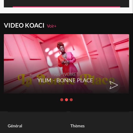
VIDEO KOACI
Voir+
RAP IVOIRE
YILIM - BONNE PLACE
Général
Thèmes