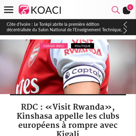
0
Côte d'Ivoire : PPA-CI, Gbagbo délègue une partie de ses
prérogatives de président à 05 cadres, vers sa retraite
politique ?
CONGO (RDC)
POLITIQUE
RDC : «Visit Rwanda»,
Kinshasa appelle les clubs
européens à rompre avec
Kigali