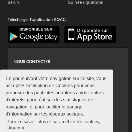
Bénin
Guinée Equatorial
Télécharger l'application KOACI
NOUS CONTACTER
contact@koaci.com
koaci@yahoo.fr
En poursuivant votre navigation sur ce site, vous
+225 07 08 85 52 93
acceptez l'utilisation de Cookies pour vous
proposer des publicités adaptées à vos centres
d'intérêts, pour réaliser des statistiques de
NEWSLETTER
navigation, et pour faciliter le partage
Restez connecté via notre newsletter
d'information sur les réseaux sociaux.
S'abonner
Pour en savoir plus et paramétrer les cookies,
Se désabonner
cliquer ici