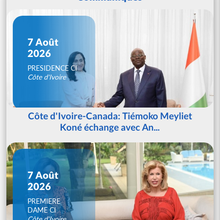
7 Août
2026
PRESIDENCE CI
Côte d'Ivoire
Côte d'Ivoire-Canada: Tiémoko Meyliet
Koné échange avec An...
7 Août
2026
PREMIERE
DAME CI
Côte d'Ivoire