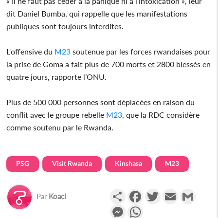
« Il ne faut pas céder à la panique ni à l'intoxication », leur
dit Daniel Bumba, qui rappelle que les manifestations
publiques sont toujours interdites.
L'offensive du
M23
soutenue par les forces rwandaises pour
la prise de Goma a fait plus de 700 morts et 2800 blessés en
quatre jours, rapporte l’ONU.
Plus de 500 000 personnes sont déplacées en raison du
conflit avec le groupe rebelle
M23
, que la RDC considère
comme soutenu par le Rwanda.
PSG
Visit Rwanda
Kinshasa
M23
Partager
Facebook
Twitter
Email
Gmail
Par
Koaci
Messenger
WhatsApp