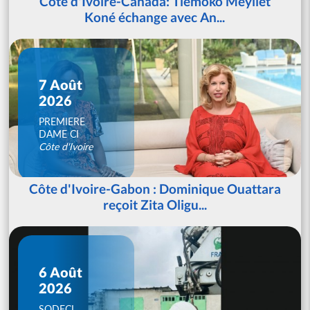
Côte d'Ivoire-Canada: Tiémoko Meyliet
Koné échange avec An...
7 Août
2026
PREMIERE
DAME CI
Côte d'Ivoire
Côte d'Ivoire-Gabon : Dominique Ouattara
reçoit Zita Oligu...
6 Août
2026
SODECI