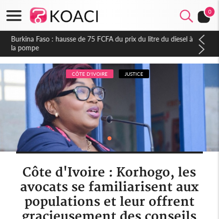
0
Burkina Faso : hausse de 75 FCFA du prix du litre du diesel à
la pompe
CÔTE D'IVOIRE
JUSTICE
Côte d'Ivoire : Korhogo, les
avocats se familiarisent aux
populations et leur offrent
gracieusement des conseils