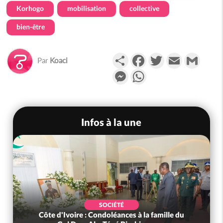
Korhogo
mobilisation
collective
bien-être
Partager
Facebook
Twitter
Email
Gmail
Par
Koaci
Messenger
WhatsApp
Infos à la une
SOCIÉTÉ
Côte d'Ivoire : Condoléances à la famille du