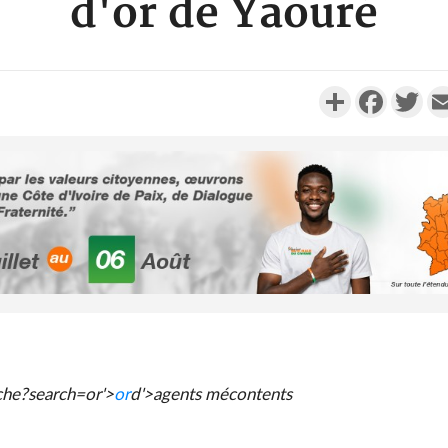
d'or de Yaouré
Partager
Faceboo
Twi
Côte d'Ivoi
Alassane 
la gr
Côte 
anni
che?search=or'>
or
d'>agent
s mécontents
l'indépe
Ouatt