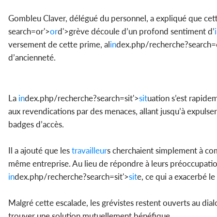
Gombleu Claver, délégué du personnel, a expliqué que cet
search=or'>
or
d'>grève
découle d’un profond sentiment d’
versement de cette prime, al
in
dex.php/recherche?search=
d’ancienneté.
La
in
dex.php/recherche?search=sit'>
sit
uation s’est rapide
aux revendications par des menaces, allant jusqu’à expulser
badges d’accès.
Il a ajouté que les
travailleur
s cherchaient simplement à comp
même entreprise. Au lieu de répondre à leurs préoccupation
in
dex.php/recherche?search=sit'>
sit
e, ce qui a exacerbé 
Malgré cette escalade, les grévistes restent ouverts au dial
trouver une solution mutuellement bénéfique.