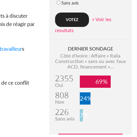
Sans avis
êts à discuter
+ Voir les
mis de réagir par
resultats
travailleur
s
DERNIER SONDAGE
Côte d'Ivoire : Affaire « Italia
Construction » sans ou avec faux
ACD, financement «...
2355
69%
 de ce conflit
Oui
808
24%
Non
226
7%
Sans avis