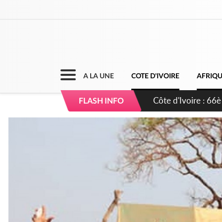
A LA UNE
COTE D'IVOIRE
AFRIQ
Côte d'Ivoire : À A
FLASH INFO
développement de