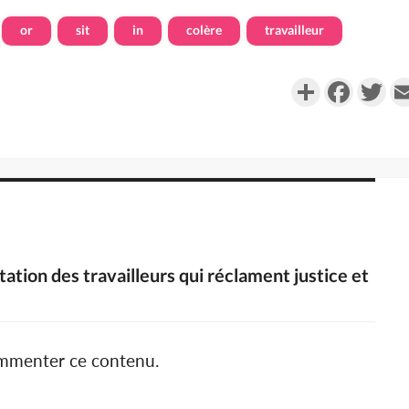
or
sit
in
colère
travailleur
Partager
Faceboo
Twi
tation des travailleurs qui réclament justice et
ommenter ce contenu.