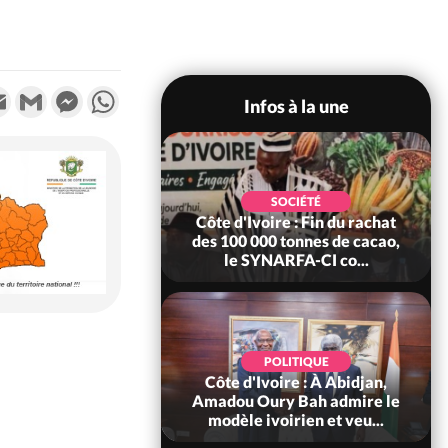
k
tter
Email
Gmail
Messenger
WhatsApp
Infos à la une
POLITIQUE
SOCIÉTÉ
re : Fête nationale,
Côte d'Ivoire : Fin du rachat
Ouattara accorde
des 100 000 tonnes de cacao,
âce à 4 661...
le SYNARFA-CI co...
POLITIQUE
d'Ivoire : 66è
POLITIQUE
versaire de
Côte d'Ivoire : À Abidjan,
ndance, Alassane
Amadou Oury Bah admire le
ara prome...
modèle ivoirien et veu...