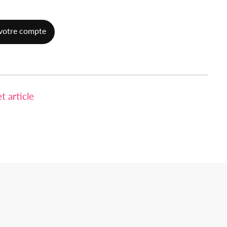
votre compte
 article