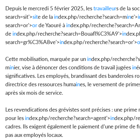
Depuis le mercredi 5 février 2025, les
travailleur
s de la so
search=sit'>
sit
e de la
in
dex.php/recherche?search=m
in
e'>
i
search=or'>
or
de Yaouré à
in
dex.php/recherche?search=An
de
in
dex.php/recherche?search=Bouafl%C3%A9'>
in
dex.p
search=gr%C3%A8ve'>
in
dex.php/recherche?search=or'>
o
Cette mobilisation, marquée par un
in
dex.php/recherche?s
m
in
ier, vise à dénoncer des conditions de travail jugées
in
é
significatives. Les employés, brandissant des banderoles r
directrice des ressources huma
in
es, le versement de primes
après six mois de service.
Les revendications des grévistes sont précises : une pri
pour les
in
dex.php/recherche?search=agent'>
in
dex.php/re
cadres. Ils exigent également le paiement d’une prime de fid
pas aux employés locaux.