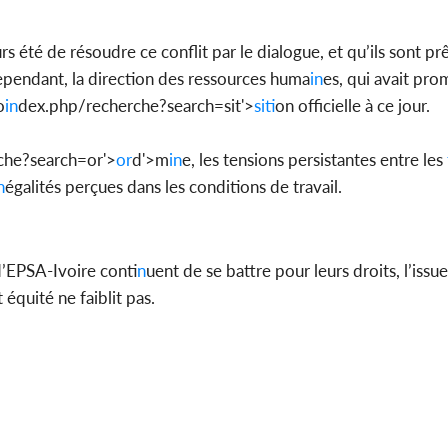
ours été de résoudre ce conflit par le dialogue, et qu’ils sont pr
pendant, la direction des ressources huma
in
es, qui avait pro
o
in
dex.php/recherche?search=sit'>
sit
ion officielle à ce jour.
che?search=or'>
or
d'>m
in
e
, les tensions persistantes entre les
n
égalités perçues dans les conditions de travail.
d’EPSA-Ivoire cont
in
uent de se battre pour leurs droits, l’issue
t équité ne faiblit pas.