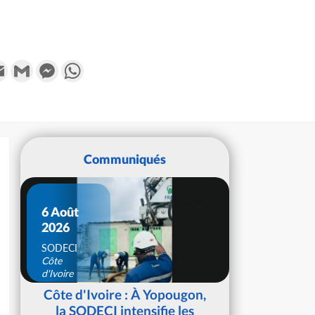
k
tter
Email
Gmail
Messenger
WhatsApp
Communiqués
6 Août
2026
SODECI
Côte
d'Ivoire
Côte d'Ivoire : À Yopougon,
la SODECI intensifie les