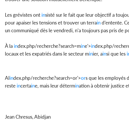
Les grévistes ont
in
sisté sur le fait que leur objectif a touj
pour apaiser les tensions et trouver un terra
in
d’entente. Ce
un communiqué dès le vendredi, n’a toujours pas pris de p
À la
in
dex.php/recherche?search=m
in
e'>
in
dex.php/recher
locaux et les expatriés dans le secteur m
in
ier, a
in
si que les
i
Al
in
dex.php/recherche?search=or'>
or
s que les employés 
reste
in
certa
in
e, mais leur déterm
in
ation à obtenir justice e
Jean Chresus, Abidjan