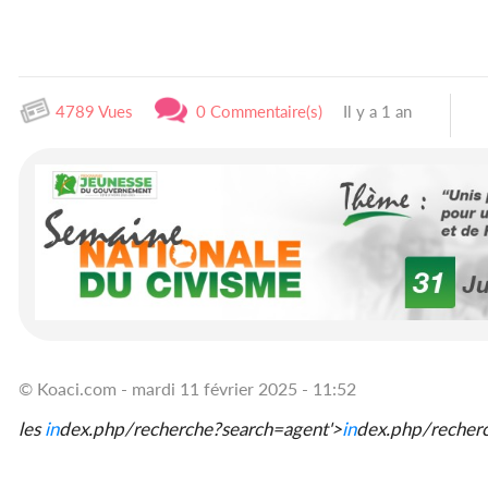
4789 Vues
0 Commentaire(s)
Il y a 1 an
© Koaci.com - mardi 11 février 2025 - 11:52
les
in
dex.php/recherche?search=agent'>
in
dex.php/recher