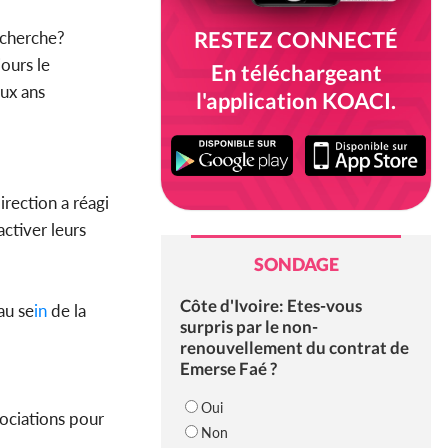
RESTEZ CONNECTÉ
cherche?
ours le
En téléchargeant
eux ans
l'application KOACI.
irection a réagi
activer leurs
SONDAGE
Côte d'Ivoire: Etes-vous
au se
in
de la
surpris par le non-
renouvellement du contrat de
Emerse Faé ?
Oui
gociations pour
Non