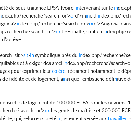
ciété de sous-traitance EPSA-Ivoire,
in
tervenant sur le
in
dex.p
n
dex.php/recherche?search=or'>
or
d'>m
in
e
d’
in
dex.php/rech
govia'>
in
dex.php/recherche?search=or'>
or
d'>Angovia
, dan
Côte d'Ivoi
hp/recherche?search=or'>
or
d'>Bouaflé
, sont en
in
dex.php/r
Mamad
conseiller
r
d'>grève
.
earch=sit'>
sit
-
in
symbolique près du
in
dex.php/recherche?sea
quitables et à exiger des améli
in
dex.php/recherche?search=o
ouges pour exprimer leur
colère
, réclament notamment le dépa
 de fidélité et de logement, a
in
si que l’embauche déf
in
itive 
me mensuelle de logement de 100 000 FCFA pour les ouvriers,
cherche?search=or'>
or
d'>agent
s de maîtrise et 200 000 FCF
élité, qui, selon eux, a été
in
justement versée aux
travailleur