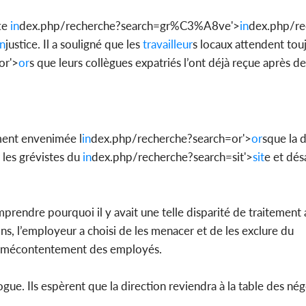
te
in
dex.php/recherche?search=gr%C3%A8ve'>
in
dex.php/re
in
justice. Il a souligné que les
travailleur
s locaux attendent touj
or'>
or
s que leurs collègues expatriés l’ont déjà reçue après d
ment envenimée l
in
dex.php/recherche?search=or'>
or
sque la d
 les grévistes du
in
dex.php/recherche?search=sit'>
sit
e et dés
rendre pourquoi il y avait une telle disparité de traitement 
s, l’employeur a choisi de les menacer et de les exclure du
le mécontentement des employés.
ogue. Ils espèrent que la direction reviendra à la table des né