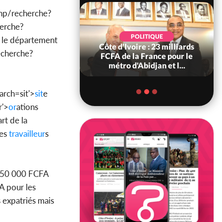
hp/recherche?
erche?
POLITIQUE
POLITIQUE
s le département
re : Décrispation ?
Côte d'Ivoire : 23 milliards
echerche?
ou Traoré ex
FCFA de la France pour le
 de Soro a recou...
métro d'Abidjan et l...
rch=sit'>
sit
e
r'>
or
ations
rt de la
des
travailleur
s
 150 000 FCFA
A pour les
s expatriés mais