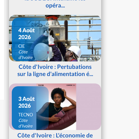
opéra...
4 Août
2026
CIE
Côte
d'Ivoire
Côte d'Ivoire : Pertubations
sur la ligne d'alimentation é...
3 Août
2026
TECNO
Côte
d'Ivoire
Côte d'Ivoire : L'économie de