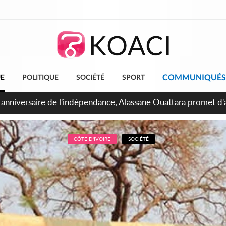
COMMUNIQUÉS
UE
POLITIQUE
SOCIÉTÉ
SPORT
bidjan, Amadou Oury Bah admire le modèle ivoirien et veut s'e
 la Guinée
CÔTE D'IVOIRE
SOCIÉTÉ