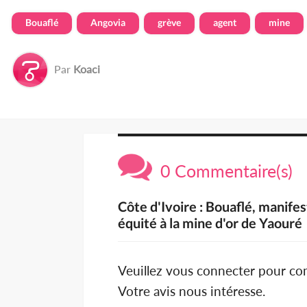
Bouaflé
Angovia
grève
agent
mine
Par
Koaci
0 Commentaire(s)
Côte d'Ivoire : Bouaflé, manifes
équité à la mine d'or de Yaouré
Veuillez vous connecter pour c
Votre avis nous intéresse.