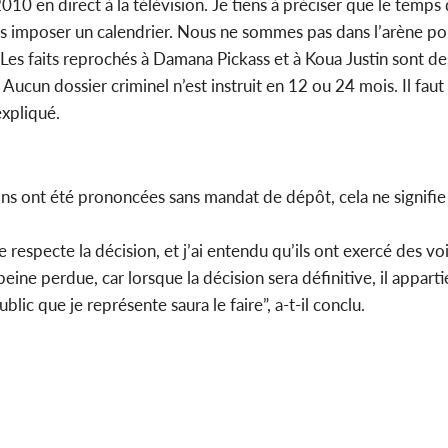
010 en direct à la télévision. Je tiens à préciser que le temps d
ous imposer un calendrier. Nous ne sommes pas dans l’arène pol
es faits reprochés à Damana Pickass et à Koua Justin sont des 
 Aucun dossier criminel n’est instruit en 12 ou 24 mois. Il faut
expliqué.
ns ont été prononcées sans mandat de dépôt, cela ne signifie 
e respecte la décision, et j’ai entendu qu’ils ont exercé des vo
 peine perdue, car lorsque la décision sera définitive, il appart
lic que je représente saura le faire”, a-t-il conclu.