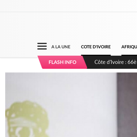
A LA UNE
COTE D'IVOIRE
AFRIQ
Côte d'Ivoire : À A
FLASH INFO
développement de