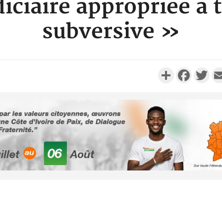
iciaire appropriée à 
subversive »
Partager
Faceboo
Twi
Côte d'Ivoi
Alassane 
la gr
Côte 
anni