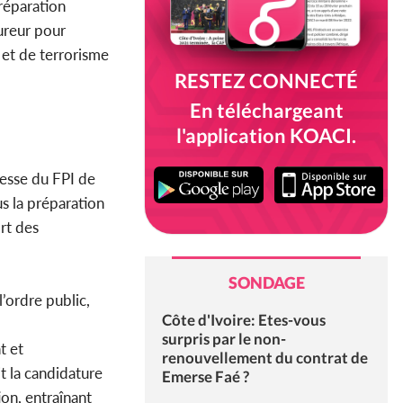
réparation
ureur pour
e et de terrorisme
RESTEZ CONNECTÉ
En téléchargeant
l'application KOACI.
unesse du FPI de
us la préparation
rt des
SONDAGE
l’ordre public,
Côte d'Ivoire: Etes-vous
surpris par le non-
t et
renouvellement du contrat de
it la candidature
Emerse Faé ?
ion, entraînant