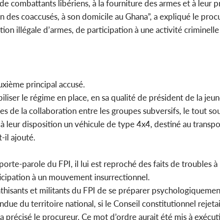
 combattants libériens, à la fourniture des armes et à leur p
un des coaccusés, à son domicile au Ghana”, a expliqué le proc
ention illégale d’armes, de participation à une activité criminell
uxième principal accusé.
abiliser le régime en place, en sa qualité de président de la je
ses de la collaboration entre les groupes subversifs, le tout so
à leur disposition un véhicule de type 4x4, destiné au transpo
-il ajouté.
orte-parole du FPI, il lui est reproché des faits de troubles à 
articipation à un mouvement insurrectionnel.
hisants et militants du FPI de se préparer psychologiquemen
ue du territoire national, si le Conseil constitutionnel rejeta
 précisé le procureur. Ce mot d’ordre aurait été mis à exécut