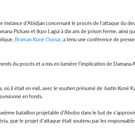
l'indépe
Ouatt
re instance d’Abidjan concernant le procès de l’attaque du de
ana Pickass et Ikpo Lagui à dix ans de prison ferme, ainsi que
blique,
Braman Koné Oumar
, a tenu une conférence de presse
Côte d'Ivoi
Mamad
conseiller
éments du procès et a mis en lumière l’implication de Damana 
a, où il était en exil, avec le soutien présumé de Justin Koné K
rovisionné en fonds.
xième bataillon projetable d’Abobo dans le but de s’approvi
ria, que le projet d’attaque était soutenu par les responsables