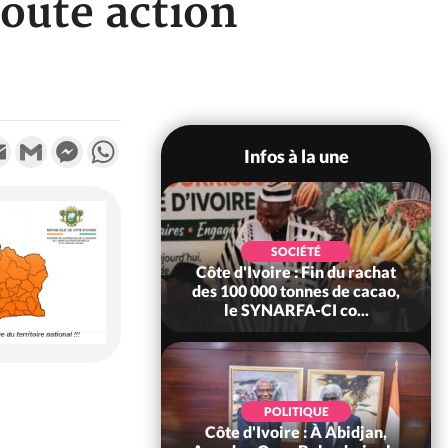
toute action
k
tter
Email
Gmail
Messenger
WhatsApp
Infos à la une
POLITIQUE
SOCIÉTÉ
re : Fête nationale,
Côte d'Ivoire : Fin du rachat
Ouattara accorde
des 100 000 tonnes de cacao,
âce à 4 661...
le SYNARFA-CI co...
POLITIQUE
d'Ivoire : 66è
POLITIQUE
versaire de
Côte d'Ivoire : À Abidjan,