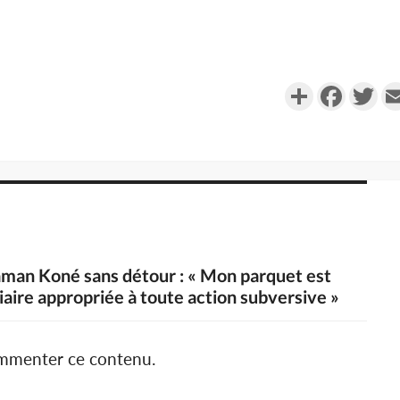
Partager
Faceboo
Twi
raman Koné sans détour : « Mon parquet est
ciaire appropriée à toute action subversive »
ommenter ce contenu.