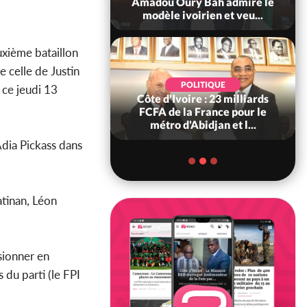
ndance, Alassane
Amadou Oury Bah admire le
ara prome...
modèle ivoirien et veu...
uxième bataillon
 celle de Justin
POLITIQUE
POLITIQUE
 ce jeudi 13
re : Décrispation ?
Côte d'Ivoire : 23 milliards
ou Traoré ex
FCFA de la France pour le
 de Soro a recou...
métro d'Abidjan et l...
Adia Pickass dans
atinan, Léon
sionner en
 du parti (le FPI