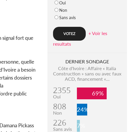
Oui
Non
Sans avis
+ Voir les
 signal fort que
resultats
personne, quelle
DERNIER SONDAGE
Côte d'Ivoire : Affaire « Italia
d’Ivoire a besoin
Construction » sans ou avec faux
ertains dossiers
ACD, financement «...
la
2355
69%
’ordre public
Oui
808
24%
Non
226
7%
r Damana Pickass
Sans avis