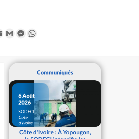
k
tter
Email
Gmail
Messenger
WhatsApp
Communiqués
6 Août
2026
SODECI
Côte
d'Ivoire
Côte d'Ivoire : À Yopougon,