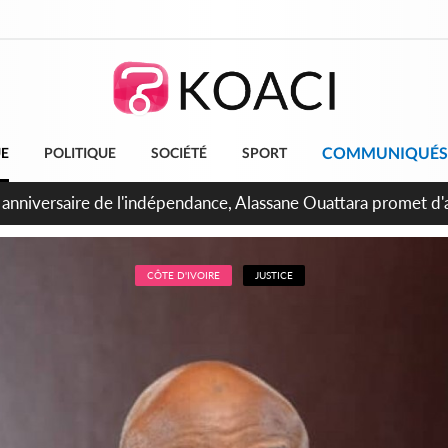
COMMUNIQUÉS
UE
POLITIQUE
SOCIÉTÉ
SPORT
bidjan, Amadou Oury Bah admire le modèle ivoirien et veut s'e
 la Guinée
CÔTE D'IVOIRE
JUSTICE