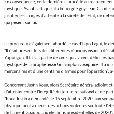
En conséquence, cette dernière a procédé au recrutement de
mystique. Avant l’attaque, il a hébergé Egny Jean-Claude, 
justifier les charges d’atteinte à la sûreté de l’État, de dét
qui pèsent sur lui.
Le procureur a également abordé le cas d’Ikpo Lagui, le de
“Il était présent lors des différentes réunions visant à dést
Yopougon. Il faisait partie de ceux qui avaient défini les ba
mystique de la prophétesse Gninimplou Joséphine. Il a mis 
mercenaires et d’une centaine d’armes pour l’opération”, a-t
Concernant Justin Koua, alors Secrétaire général adjoint et p
d’attentat contre l’intégrité du territoire national et de p
“Koua Justin a demandé, le 15 septembre 2020, aux sympat
physiquement à mener des actions violentes sur toute l’étend
de Laurent Gbagbo aux élections présidentielles de 2020”, a