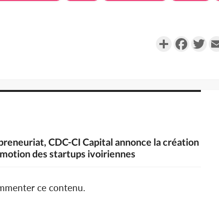
Partager
Faceboo
Twi
repreneuriat, CDC-CI Capital annonce la création
romotion des startups ivoiriennes
ommenter ce contenu.