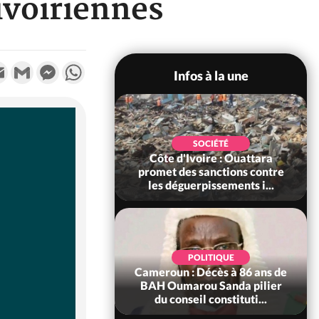
ivoiriennes
k
tter
Email
Gmail
Messenger
WhatsApp
Infos à la une
POLITIQUE
SOCIÉTÉ
ire : Après le pari
Côte d'Ivoire : Ouattara
 66e anniversaire,
promet des sanctions contre
Bictogo : «...
les déguerpissements i...
POLITIQUE
d'Ivoire : 66e
POLITIQUE
versaire de
Cameroun : Décès à 86 ans de
ance, les Forces de
BAH Oumarou Sanda pilier
fense e...
du conseil constituti...