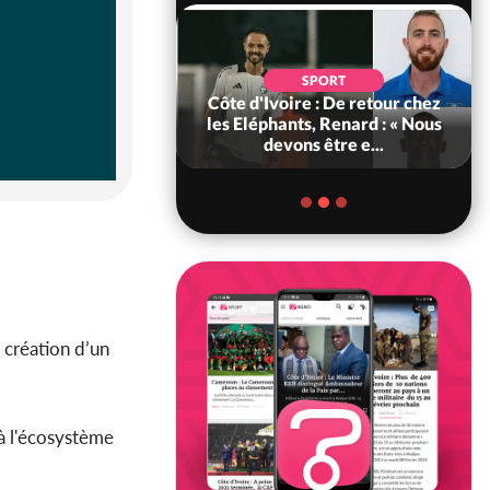
SOCIÉTÉ
SPORT
voire : MIRAH, la
Côte d'Ivoire : De retour chez
des communiqués
les Eléphants, Renard : « Nous
ie entre la MA-M...
devons être e...
 création d’un
 à l'écosystème