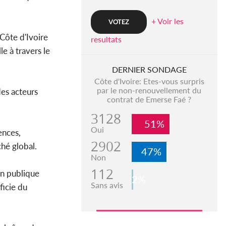
+ Voir les
Côte d'Ivoire
resultats
e à travers le
DERNIER SONDAGE
Côte d'Ivoire: Etes-vous surpris
par le non-renouvellement du
des acteurs
contrat de Emerse Faé ?
3128
51%
Oui
ences,
2902
ché global.
47%
Non
112
on publique
2%
Sans avis
icie du