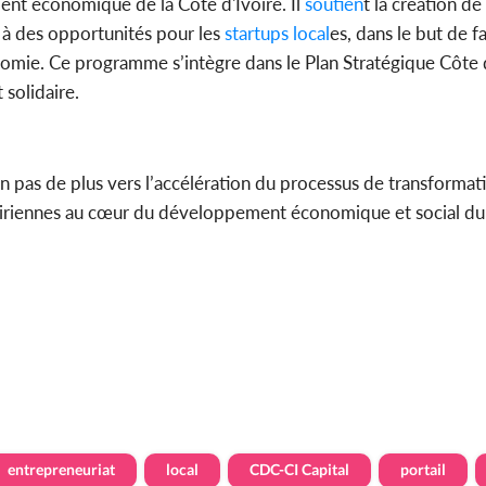
t économique de la Côte d'Ivoire. Il
soutien
t la création de
t à des opportunités pour les
startups
local
es, dans le but de f
conomie. Ce programme s’intègre dans le Plan Stratégique Côte 
solidaire.
n pas de plus vers l’accélération du processus de transforma
iriennes au cœur du développement économique et social du
entrepreneuriat
local
CDC-CI Capital
portail