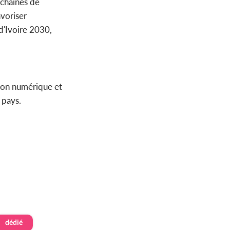
 chaînes de
avoriser
d'Ivoire 2030,
tion numérique et
 pays.
dédié