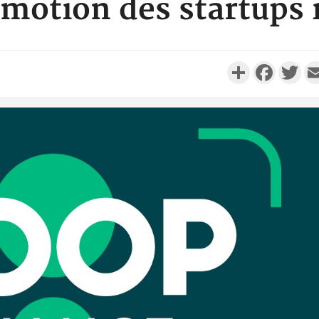
omotion des startups 
Partager
Faceboo
Twi
Côte d'Ivo
réussi du
Adama 
Côte 
anni
l'Indépend
Dé