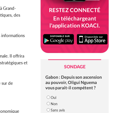
 à Grand-
RESTEZ CONNECTÉ
atiques, des
En téléchargeant
l'application KOACI.
s informations
le. Il offrira
 stratégiques et
SONDAGE
Gabon : Depuis son ascension
au pouvoir, Oligui Nguema
e sur de
vous parait-il compétent ?
Oui
Non
Sans avis
 Économique