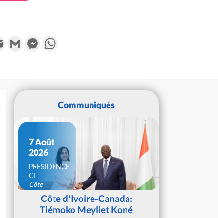
k
tter
Email
Gmail
Messenger
WhatsApp
Communiqués
7 Août
2026
PRESIDENCE
CI
Côte
d'Ivoire
Côte d'Ivoire-Canada:
Tiémoko Meyliet Koné