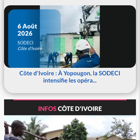
6 Août
2026
SODECI
Côte d'Ivoire
Côte d'Ivoire : À Yopougon, la SODECI
intensifie les opéra...
INFOS
CÔTE D'IVOIRE