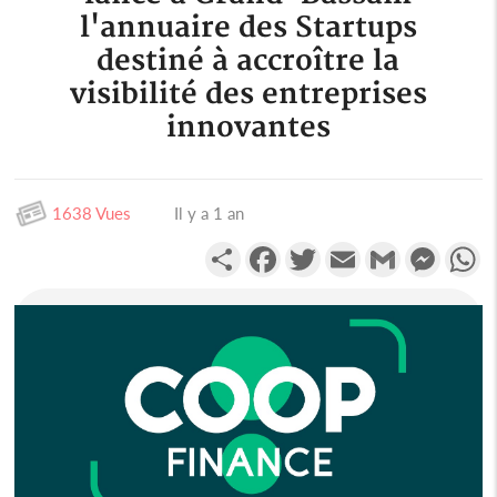
l'annuaire des Startups
destiné à accroître la
visibilité des entreprises
innovantes
1638 Vues
Il y a 1 an
Partager
Facebook
Twitter
Email
Gmail
Messen
W