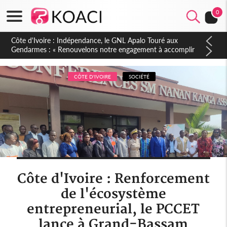
0
Sierra Leone : Un projet de réforme constitutionnelle en
gestation, points clés des amendements, un exclu d'avance
CÔTE D'IVOIRE
SOCIÉTÉ
Côte d'Ivoire : Renforcement
de l'écosystème
entrepreneurial, le PCCET
lance à Grand-Bassam