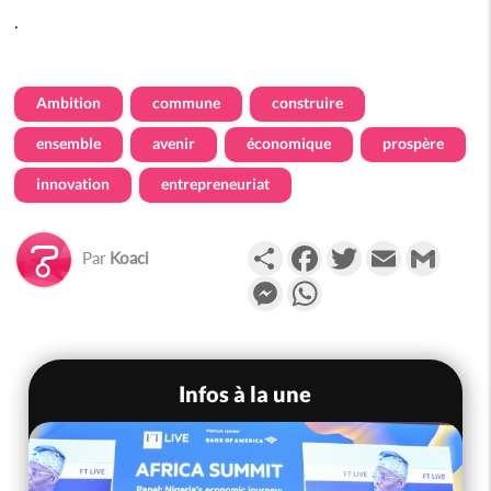
.
Ambition
commune
construire
ensemble
avenir
économique
prospère
innovation
entrepreneuriat
Partager
Facebook
Twitter
Email
Gmail
Par
Koaci
Messenger
WhatsApp
Infos à la une