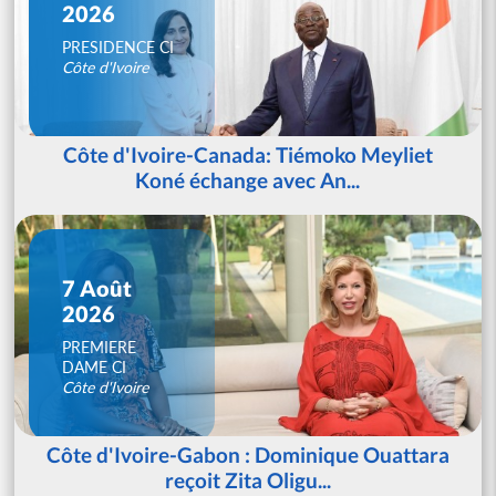
2026
PRESIDENCE CI
Côte d'Ivoire
Côte d'Ivoire-Canada: Tiémoko Meyliet
Koné échange avec An...
7 Août
2026
PREMIERE
DAME CI
Côte d'Ivoire
Côte d'Ivoire-Gabon : Dominique Ouattara
reçoit Zita Oligu...