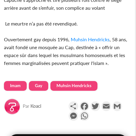
arrière avant de s’enfuir, son complice au volant
Le meurtre n’a pas été revendiqué.
Ouvertement gay depuis 1996,
Muhsin Hendricks
, 58 ans,
avait fondé une mosquée au Cap, destinée à « offrir un
espace sûr dans lequel les musulmans homosexuels et les
femmes marginalisées peuvent pratiquer l'islam ».
Imam
Gay
Muhsin Hendricks
Partager
Facebook
Twitter
Email
Gmail
Par
Koaci
Messenger
WhatsApp