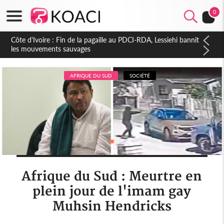
0
Côte d'Ivoire : Ouattara promet des sanctions contre les
déguerpissements illégaux
AFRIQUE DU SUD
SOCIÉTÉ
Afrique du Sud : Meurtre en
plein jour de l'imam gay
Muhsin Hendricks