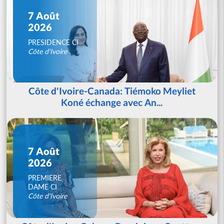
7 Août
2026
PRESIDENCE CI
Côte d'Ivoire
Côte d'Ivoire-Canada: Tiémoko Meyliet
Koné échange avec An...
7 Août
2026
PREMIERE
DAME CI
Côte d'Ivoire