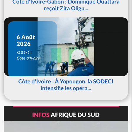
Côte d'Ivoire-Gabon : Dominique Ouattara
reçoit Zita Oligu...
6 Août
2026
SODECI
Côte d'Ivoire
Côte d'Ivoire : À Yopougon, la SODECI
intensifie les opéra...
INFOS
AFRIQUE DU SUD