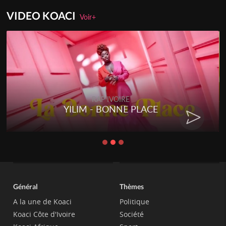
VIDEO KOACI
Voir+
RAP IVOIRE
YILIM - BONNE PLACE
Général
Thèmes
A la une de Koaci
Politique
Koaci Côte d'Ivoire
Société