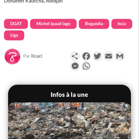
Donatien Kautcha, Abidjan
DGAT
Michel Ipaud lago
Boguedia
Issia
Liga
Partager
Facebook
Twitter
Email
Gmail
Par
Koaci
Messenger
WhatsApp
Infos à la une