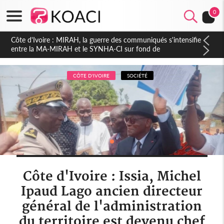
0
Côte d'Ivoire : Indépendance 2026, Thiam plaide pour un
environnement démocratique plus apaisé
CÔTE D'IVOIRE
SOCIÉTÉ
Côte d'Ivoire : Issia, Michel
Ipaud Lago ancien directeur
général de l'administration
du territoire est devenu chef