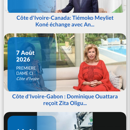
Côte d'Ivoire-Canada: Tiémoko Meyliet
Koné échange avec An...
7 Août
2026
PREMIERE
DAME CI
Côte d'Ivoire
Côte d'Ivoire-Gabon : Dominique Ouattara
reçoit Zita Oligu...