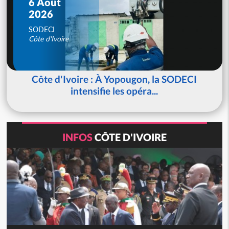
6 Août
2026
SODECI
Côte d'Ivoire
Côte d'Ivoire : À Yopougon, la SODECI
intensifie les opéra...
INFOS
CÔTE D'IVOIRE