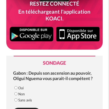
RESTEZ CONNECTÉ
En téléchargeant l'application
KOACI.
SONDAGE
Gabon : Depuis son ascension au pouvoir,
Oligui Nguema vous parait-il compétent ?
Oui
Non
Sans avis