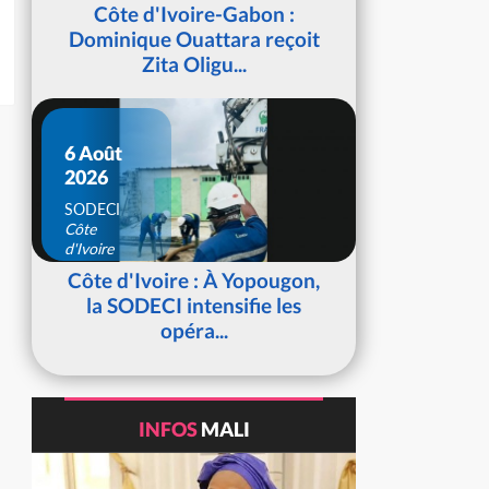
d'Ivoire
Côte d'Ivoire-Gabon :
Dominique Ouattara reçoit
Zita Oligu...
6 Août
2026
SODECI
Côte
d'Ivoire
Côte d'Ivoire : À Yopougon,
la SODECI intensifie les
opéra...
INFOS
MALI