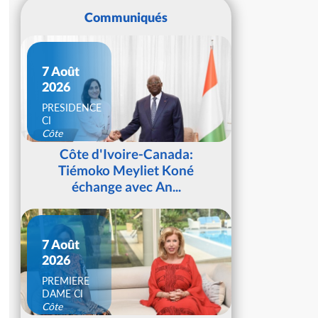
Communiqués
7 Août
2026
PRESIDENCE
CI
Côte
d'Ivoire
Côte d'Ivoire-Canada:
Tiémoko Meyliet Koné
échange avec An...
7 Août
2026
PREMIERE
DAME CI
Côte