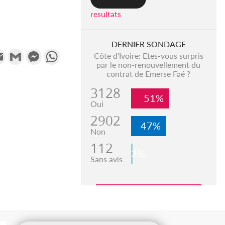
resultats
DERNIER SONDAGE
k
tter
Email
Gmail
Messenger
WhatsApp
Côte d'Ivoire: Etes-vous surpris
par le non-renouvellement du
contrat de Emerse Faé ?
3128
51%
Oui
2902
47%
Non
112
2%
Sans avis