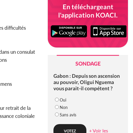
En téléchargeant
l'application KOACI.
s difficultés
 dans un consulat
ions
SONDAGE
Gabon : Depuis son ascension
au pouvoir, Oligui Nguema
cimens
vous parait-il compétent ?
Oui
Non
r retrait de la
Sans avis
ssance coloniale
+ Voir les