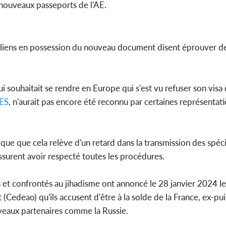
 nouveaux passeports de l'AE.
s Maliens en possession du nouveau document disent éprouver de
ui souhaitait se rendre en Europe qui s’est vu refuser son visa
ES
, n'aurait pas encore été reconnu par certaines représentat
ique que cela relève d'un retard dans la transmission des spé
assurent avoir respecté toutes les procédures.
s et confrontés au jihadisme ont annoncé le 28 janvier 2024 leu
edeao) qu'ils accusent d'être à la solde de la France, ex-pui
ouveaux partenaires comme la Russie.