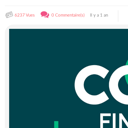
6237 Vues
0 Commentaire(s)
Il y a 1 an