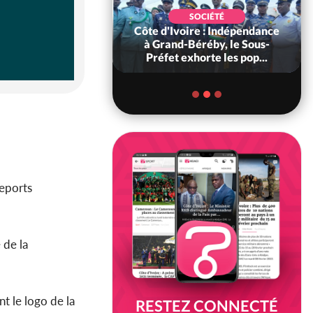
POLITIQUE
SOCIÉTÉ
 Décès à 86 ans de
Côte d'Ivoire : Indépendance
rou Sanda pilier
à Grand-Béréby, le Sous-
il constituti...
Préfet exhorte les pop...
seports
 de la
t le logo de la
RESTEZ CONNECTÉ