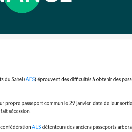
Cameroun :
BAH Ouma
du conse
s du Sahel (
AES
) éprouvent des difficultés à obtenir des pas
leur propre passeport commun le 29 janvier, date de leur sortie
fait sécession.
la confédération
AES
détenteurs des anciens passeports arboran