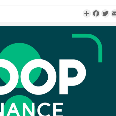
Partager
Faceboo
Twi
Côte 
anni
l'Indépend
Dé
Côte d'I
promet des
les dégu