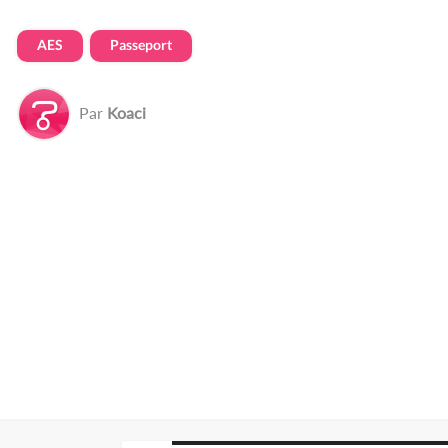
AES
Passeport
Par
Koaci