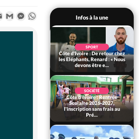
k
tter
Email
Gmail
Messenger
WhatsApp
Infos à la une
POLITIQUE
d'Ivoire : 66e
SPORT
versaire de
Côte d'Ivoire : De retour chez
ance, les Forces de
les Eléphants, Renard : « Nous
fense e...
devons être e...
SOCIÉTÉ
Côte d'Ivoire : Rentrée
SOCIÉTÉ
voire : Ouattara
Scolaire 2026-2027,
 sanctions contre
l'inscription sans frais au
erpissements i...
Pré...