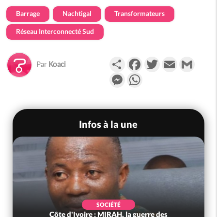
Barrage
Nachtigal
Transformateurs
Réseau Interconnecté Sud
Partager
Facebook
Twitter
Email
Gmail
Par
Koaci
Messenger
WhatsApp
Infos à la une
SOCIÉTÉ
Côte d'Ivoire : MIRAH, la guerre des