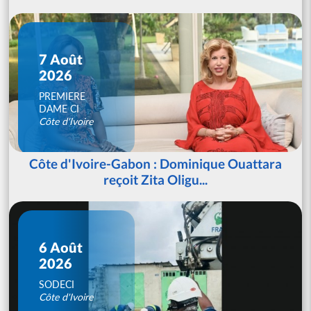
7 Août
2026
PREMIERE
DAME CI
Côte d'Ivoire
Côte d'Ivoire-Gabon : Dominique Ouattara
reçoit Zita Oligu...
6 Août
2026
SODECI
Côte d'Ivoire