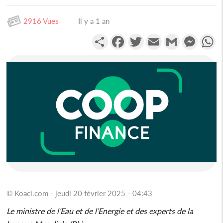
2916 Vues
Il y a 1 an
Partager
Facebook
Twitter
Email
Gmail
Messen
W
© Koaci.com - jeudi 20 février 2025 - 04:43
Le ministre de l’Eau et de l’Energie et des experts de la