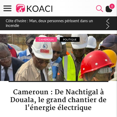
0
Côte d'Ivoire : Séileu, la célébration de la fête nationale
transformée en vaste campagne contre les produits
dépigmentants dangereux
CAMEROUN
POLITIQUE
Cameroun : De Nachtigal à
Douala, le grand chantier de
l'énergie électrique