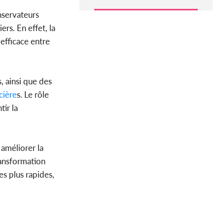
nservateurs
ers. En effet, la
efficace entre
, ainsi que des
cière
s. Le rôle
ir la
améliorer la
ransformation
es plus rapides,