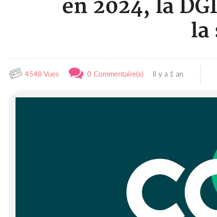
en 2024, la DGI
la
4548 Vues
0 Commentaire(s)
Il y a 1 an