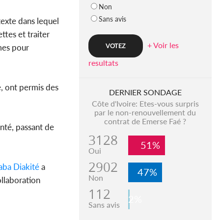
Non
Sans avis
texte dans lequel
ttes et traiter
+ Voir les
mes pour
resultats
re, ont permis des
DERNIER SONDAGE
Côte d'Ivoire: Etes-vous surpris
par le non-renouvellement du
contrat de Emerse Faé ?
enté, passant de
3128
51%
Oui
2902
ba Diakité
a
47%
Non
ollaboration
112
2%
Sans avis