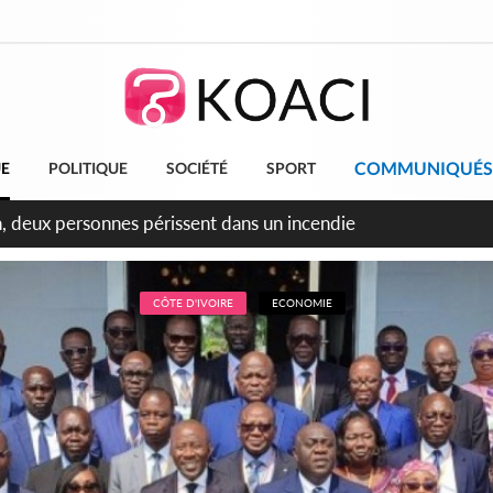
COMMUNIQUÉS
UE
POLITIQUE
SOCIÉTÉ
SPORT
leu, la célébration de la fête nationale transformée en vaste 
ngereux
CÔTE D'IVOIRE
ECONOMIE