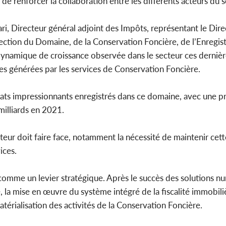
e renforcer la collaboration entre les différents acteurs du s
i, Directeur général adjoint des Impôts, représentant le Dire
irection du Domaine, de la Conservation Foncière, de l’Enregi
 dynamique de croissance observée dans le secteur ces derniè
es générées par les services de Conservation Foncière.
ltats impressionnants enregistrés dans ce domaine, avec une p
milliards en 2021.
teur doit faire face, notamment la nécessité de maintenir cett
ices.
t comme un levier stratégique. Après le succès des solutions n
se, la mise en œuvre du système intégré de la fiscalité immobil
rialisation des activités de la Conservation Foncière.