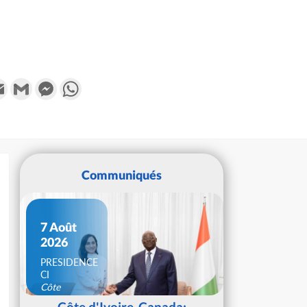
k
tter
Email
Gmail
Messenger
WhatsApp
Communiqués
7 Août
2026
PRESIDENCE
CI
Côte
d'Ivoire
Côte d'Ivoire-Canada: