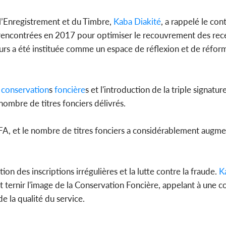
l’Enregistrement et du Timbre,
Kaba Diakité
, a rappelé le con
és rencontrées en 2017 pour optimiser le recouvrement des rece
urs a été instituée comme un espace de réflexion et de réfor
conservation
s
foncière
s et l'introduction de la triple signatu
 nombre de titres fonciers délivrés.
 CFA, et le nombre de titres fonciers a considérablement augm
n des inscriptions irrégulières et la lutte contre la fraude.
Ka
t ternir l'image de la Conservation Foncière, appelant à une c
e la qualité du service.