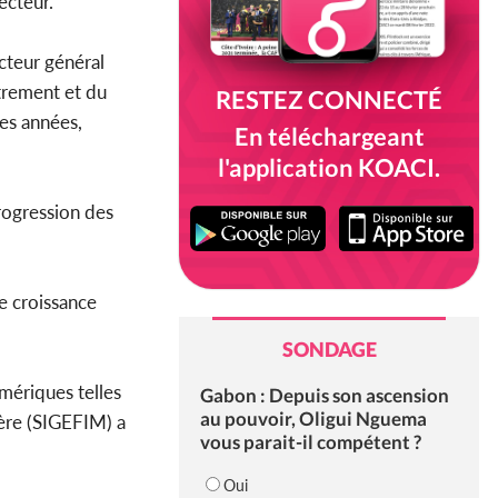
ecteur.
cteur général
strement et du
RESTEZ CONNECTÉ
res années,
En téléchargeant
l'application KOACI.
rogression des
e croissance
SONDAGE
umériques telles
Gabon : Depuis son ascension
au pouvoir, Oligui Nguema
ière (SIGEFIM) a
vous parait-il compétent ?
Oui