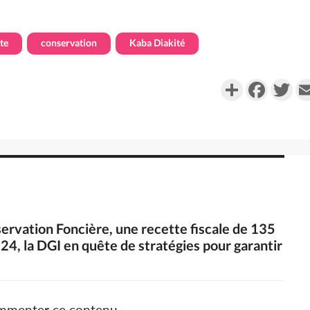
te
conservation
Kaba Diakité
Partager
Faceboo
Twi
servation Foncière, une recette fiscale de 135
024, la DGI en quête de stratégies pour garantir
ommenter ce contenu.