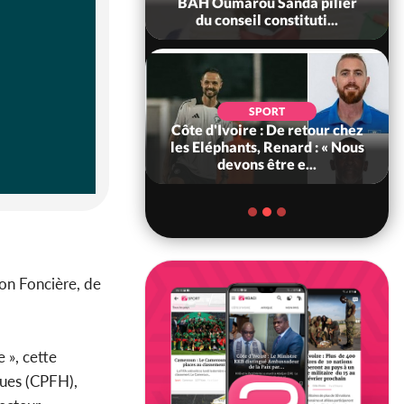
ègue et cache 38
BAH Oumarou Sanda pilier
s dans une fo...
du conseil constituti...
POLITIQUE
d'Ivoire : 66e
SPORT
versaire de
Côte d'Ivoire : De retour chez
ance, les Forces de
les Eléphants, Renard : « Nous
fense e...
devons être e...
ion Foncière, de
 », cette
ques (CPFH),