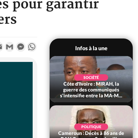
es pour garantir
ers
k
tter
Email
Gmail
Messenger
WhatsApp
Infos à la une
SOCIÉTÉ
SOCIÉTÉ
voire : Man, deux
Côte d'Ivoire : MIRAH, la
périssent dans un
guerre des communiqués
incendie
s'intensifie entre la MA-M...
SOCIÉTÉ
POLITIQUE
ire : Daloa, il tue
Cameroun : Décès à 86 ans de