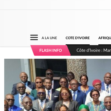
A LA UNE
COTE D'IVOIRE
AFRIQ
Côte d'Ivoire : Séi
FLASH INFO
dépigmentants da