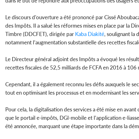
dans le but de répondre aux préoccupations des usagers et d
Le discours d'ouverture a été prononcé par Cissé Aboubacar
des Impôts. Il a salué les réformes mises en place par la D
Timbre (DDCFET), dirigée par
Kaba Diakité
, soulignant la
notamment l’augmentation substantielle des recettes fiscal
Le Directeur général adjoint des Impôts a évoqué les résu
recettes fiscales de 52,5 milliards de FCFA en 2016 à 106 
Cependant, il a également reconnu les défis auxquels le sec
tout en optimisant les processus et en modernisant les serv
Pour cela, la digitalisation des services a été mise en avan
que le portail e-impôts, DGI-mobile et l’application e-lias
été annoncée, marquant une étape importante dans la dématé