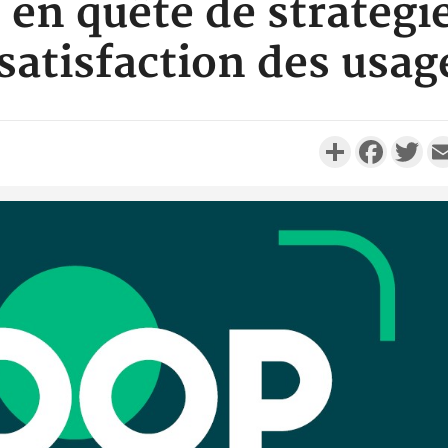
 en quête de stratégi
 satisfaction des usag
Partager
Faceboo
Twi
Côte d'I
personnes 
Côte d'Ivo