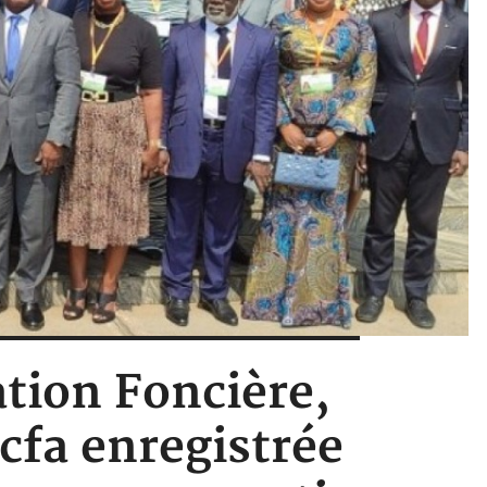
ation Foncière,
Fcfa enregistrée