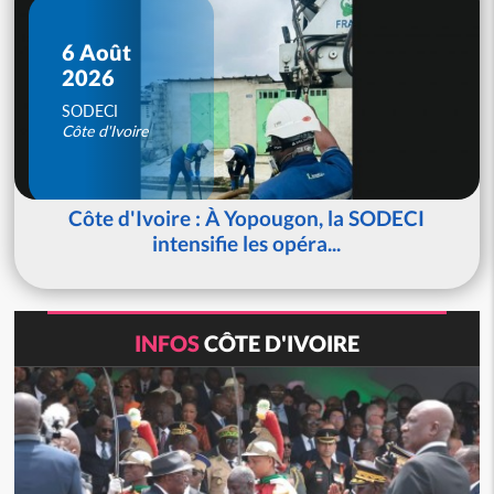
6 Août
2026
SODECI
Côte d'Ivoire
Côte d'Ivoire : À Yopougon, la SODECI
intensifie les opéra...
INFOS
CÔTE D'IVOIRE