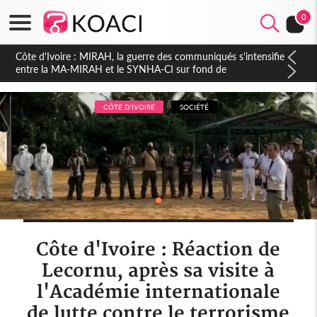
0
Côte d'Ivoire : Indépendance 2026, Thiam plaide pour un
environnement démocratique plus apaisé
CÔTE D'IVOIRE
SOCIÉTÉ
Côte d'Ivoire : Réaction de
Lecornu, après sa visite à
l'Académie internationale
de lutte contre le terrorisme