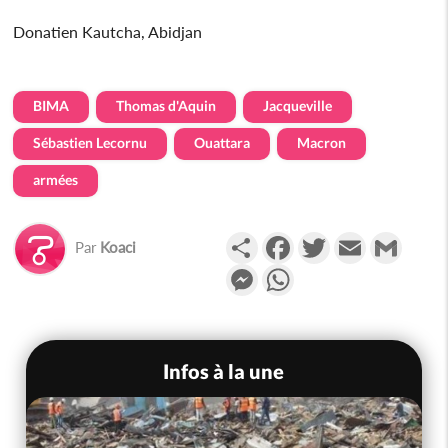
Donatien Kautcha, Abidjan
BIMA
Thomas d'Aquin
Jacqueville
Sébastien Lecornu
Ouattara
Macron
armées
Partager
Facebook
Twitter
Email
Gmail
Par
Koaci
Messenger
WhatsApp
Infos à la une