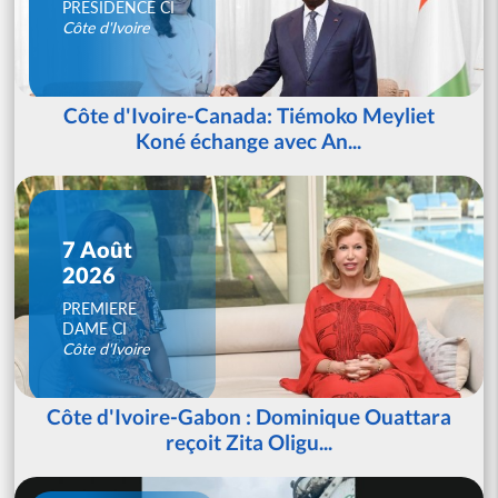
PRESIDENCE CI
Côte d'Ivoire
Côte d'Ivoire-Canada: Tiémoko Meyliet
Koné échange avec An...
7 Août
2026
PREMIERE
DAME CI
Côte d'Ivoire
Côte d'Ivoire-Gabon : Dominique Ouattara
reçoit Zita Oligu...